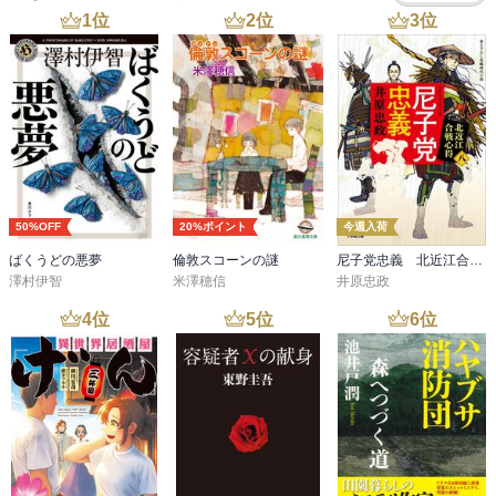
1
位
2
位
3
位
50%OFF
20%ポイント
今週入荷
ばくうどの悪夢
倫敦スコーンの謎
尼子党忠義 北近江合戦心得〈八〉
澤村伊智
米澤穂信
井原忠政
4
位
5
位
6
位