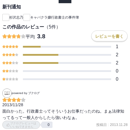
新刊通知
杉沢志乃
キャバクラ嬢行政書士の事件簿
この作品のレビュー
（
5
件）
3.8
レビューを書く
平均
1
2
2
0
0
powered by ブクログ
2013/11/28

面白かった。行政書士ってそういうお仕事だったのね。まぁ法律知
ってるって一般人からしたら強いわなぁ。
ブクログレビューは
投稿日
:
2013.11.28
0
いいねできません