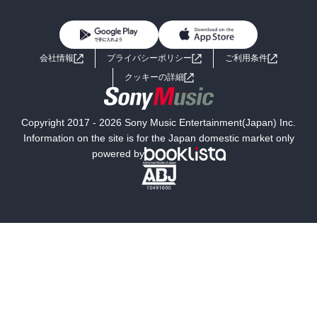
BL・TL
雑誌・グラビア
ビジネス・実用
女性コミック
コミック誌
初めての方へ
ヘルプ
BL・TL
ライトノベル
男子向けラノベ
よくあるご質問
お問い合わせ
会社情報
プライバシーポリシー
ご利用条件
女子向けラノベ
小説
利用規約
クッキーの詳細
国内小説
海外小説
Copyright 2017 - 2026 Sony Music Entertainment(Japan) Inc.
ミステリー
SF
Information on the site is for the Japan domestic market only
powered by
歴史・時代小説
文学
雑誌
グラビア写真集
ボーイズラブ
ティーンズラブ
人文・思想・歴史
社会・政治・法律
ビジネス・経済
サイエンス・テクノロジー