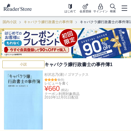
はじめて
会員登録
サインイン
検索
国内小説
キャバクラ嬢行政書士の事件簿
キャバクラ嬢行政書士の事件簿1
キャバクラ嬢行政書士の事件簿1
小説
杉沢志乃(著)
/
ゴマブックス
(
5
)
レビューを書く
¥
660
(税込)
クーポン利用対象商品
2010年12月01日
配信