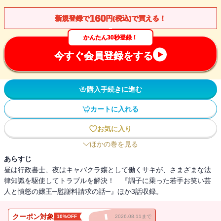
160
新規登録で
円(税込)で買える！
かんたん30秒登録！
今すぐ会員登録をする
購入手続きに進む
カートに入れる
お気に入り
ほかの巻を見る
あらすじ
昼は行政書士、夜はキャバクラ嬢として働くサキが、さまざまな法
律知識を駆使してトラブルを解決！ 『調子に乗った若手お笑い芸
人と憤怒の嬢王─慰謝料請求の話─』ほか3話収録。
クーポン対象
10%OFF
2026.08.11まで