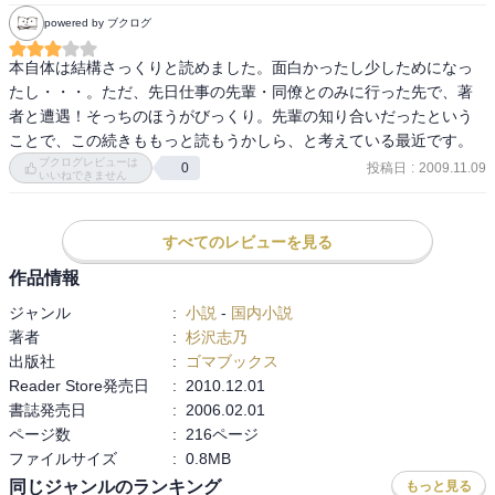
powered by ブクログ
本自体は結構さっくりと読めました。面白かったし少しためになっ
たし・・・。ただ、先日仕事の先輩・同僚とのみに行った先で、著
者と遭遇！そっちのほうがびっくり。先輩の知り合いだったという
ことで、この続きももっと読もうかしら、と考えている最近です。
ブクログレビューは
投稿日
:
2009.11.09
0
いいねできません
すべてのレビューを見る
作品情報
ジャンル
:
小説
-
国内小説
著者
:
杉沢志乃
出版社
:
ゴマブックス
Reader Store発売日
:
2010.12.01
書誌発売日
:
2006.02.01
ページ数
:
216ページ
ファイルサイズ
:
0.8MB
同じジャンルのランキング
もっと見る