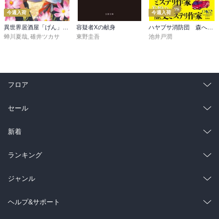
今週入荷
今週入荷
異世界居酒屋「げん」三杯目
容疑者Xの献身
ハヤブサ消防団 森へつづく道
蝉川夏哉
,
碓井ツカサ
東野圭吾
池井戸潤
フロア
総合
コミック
セール
ラノベ
小説
総合
コミック
新着
雑誌・グラビア
ビジネス・実用
ラノベ
小説
総合
コミック
ランキング
BL・TL
雑誌・グラビア
ビジネス・実用
ラノベ
小説
総合
コミック
ジャンル
BL・TL
雑誌・グラビア
ビジネス・実用
ラノベ
小説
コミック
男性コミック
ヘルプ&サポート