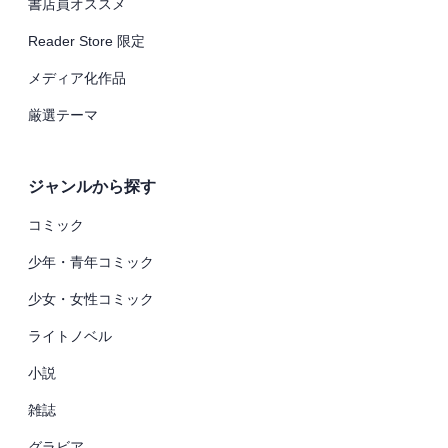
書店員オススメ
Reader Store 限定
メディア化作品
厳選テーマ
ジャンルから探す
コミック
少年・青年コミック
少女・女性コミック
ライトノベル
小説
雑誌
グラビア