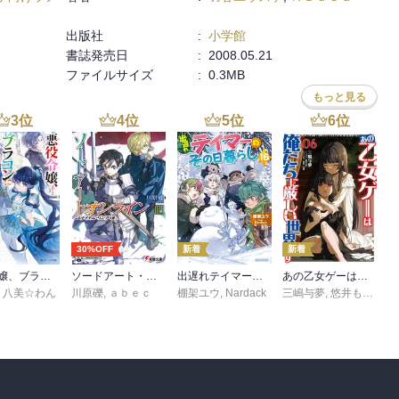
出版社
:
小学館
書誌発売日
:
2008.05.21
ファイルサイズ
:
0.3MB
もっと見る
3
位
4
位
5
位
6
位
30%OFF
新着
新着
悪役令嬢、ブラコンにジョブチェンジします９【電子特典付き】
ソードアート・オンライン29 ユナイタル・リングVIII
出遅れテイマーのその日暮らし 16
あの乙女ゲーは俺たちに厳しい世界です 6
,
八美☆わん
川原礫
,
ａｂｅｃ
棚架ユウ
,
Nardack
三嶋与夢
,
悠井もげ
,
孟