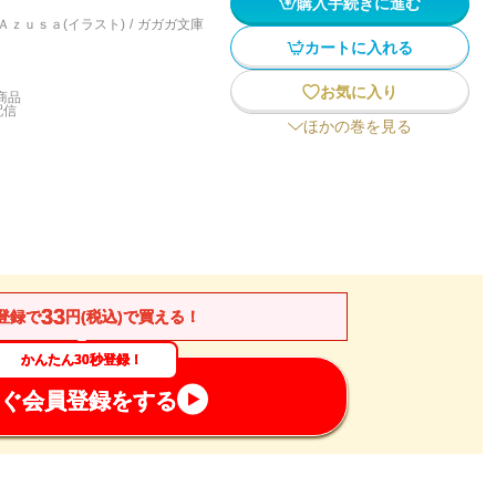
購入手続きに進む
Ａｚｕｓａ(イラスト)
/
ガガガ文庫
カートに入れる
お気に入り
商品
配信
ほかの巻を見る
33
登録で
円(税込)で買える！
かんたん30秒登録！
ぐ会員登録をする