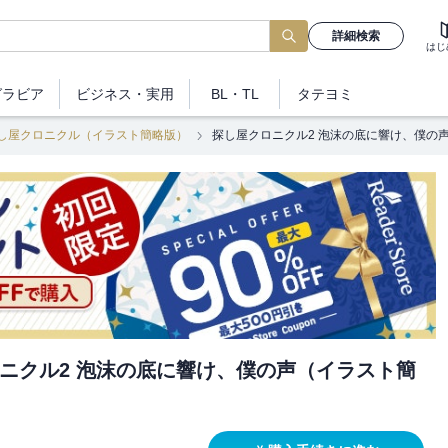
詳細検索
はじ
グラビア
ビジネス
・実用
BL・TL
タテヨミ
し屋クロニクル（イラスト簡略版）
探し屋クロニクル2 泡沫の底に響け、僕の
ニクル2 泡沫の底に響け、僕の声（イラスト簡