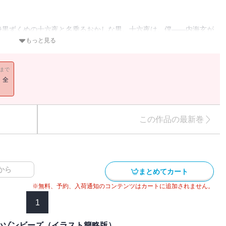
身黒ずくめの十六夜と名乗るおかしな男。十六夜は、僕――内海玄が
『必要ない』母の依頼でなければ完全に無視したのだが……。
もっと見る
ラストが入りません。
11まで
！全
この作品の最新巻
から
まとめてカート
※無料、予約、入荷通知のコンテンツはカートに追加されません。
1
喰いゾンビーズ（イラスト簡略版）