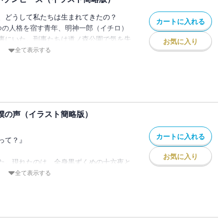
、どうして私たちは生まれてきたの？
カートに入れる
つの人格を宿す青年、明神一郎（イチロ）
裏にいた。刑事たちは道ノ森公園で気を失
お気に入り
を保護した／次の夜。イチロは前夜助けた
全て表示する
再会した。刑事はイコに、幼なじみのマサ
件で聴取した／次の夜。繁華街のビルの屋
。探し屋の十六夜と夜祓いの相葉、清水。
騒がす星喰いを探していた／そしてその
る――。●第1回小学館ライトノベル大
、僕の声（イラスト簡略版）
カートに入れる
です。廉価版にはイラストが入りません。
って？』
お気に入り
た。現れたのは、全身黒ずくめの十六夜と
六夜は、僕――内海玄が11歳のときに失
全て表示する
う。『必要ない』母の依頼でなければ完全
。
です。廉価版にはイラストが入りません。