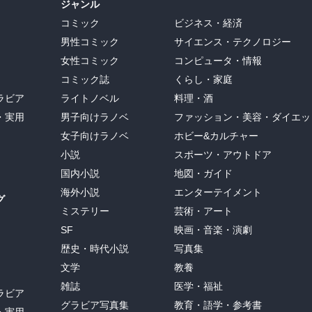
ジャンル
コミック
ビジネス・経済
男性コミック
サイエンス・テクノロジー
女性コミック
コンピュータ・情報
コミック誌
くらし・家庭
ラビア
ライトノベル
料理・酒
・実用
男子向けラノベ
ファッション・美容・ダイエッ
女子向けラノベ
ホビー&カルチャー
小説
スポーツ・アウトドア
国内小説
地図・ガイド
海外小説
エンターテイメント
グ
ミステリー
芸術・アート
SF
映画・音楽・演劇
歴史・時代小説
写真集
文学
教養
雑誌
医学・福祉
ラビア
グラビア写真集
教育・語学・参考書
・実用