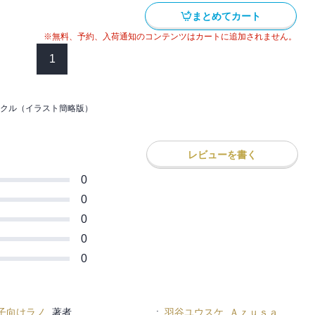
まとめてカート
※無料、予約、入荷通知のコンテンツはカートに追加されません。
1
クル（イラスト簡略版）
レビューを書く
0
0
0
0
0
子向けラノ
著者
:
羽谷ユウスケ
,
Ａｚｕｓａ