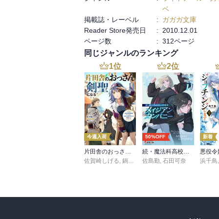
ベ
掲載誌・レーベル
:
ガガガ文庫
Reader Store発売日
:
2010.12.01
ページ数
:
312ページ
同じジャンルのランキング
1
位
2
位
今週入荷
50%OFF
新着
片田舎のおっさん、剣聖になる 11 ～ただの田舎の剣術師範だったのに、大成した弟子たちが俺を放ってくれない件～
続・魔法科高校の劣等生 メイジアン・カンパニー(11)
佐賀崎しげる
,
鍋島テツヒロ
佐島勤
,
石田可奈
浜千鳥