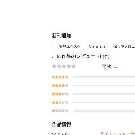
新刊通知
羽谷ユウスケ
Ａｚｕｓａ
探し屋クロニ
この作品のレビュー
（
0
件）
--
平均
作品情報
ジャンル
:
ライトノベル
-
男