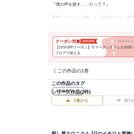
『僕の声を探す……だって？』
唐突にチャイムが鳴った。現れたのは、全
11歳のときに失った声を取り戻すという。
※※この作品は廉価版です。廉価版にはイ
クーポン対象
10%OFF
2026.08.
【10%OFFクーポン】サマーブックフェス2026
フロアで使える
この作品の1巻
この作品のタグ
#
群像劇ラノベ
シリーズ作品(
2
件)
1巻から
新刊
探し屋クロニクル 7/7のイチロと星