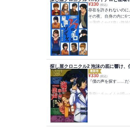
¥
330
(税込)
存在を許されないのに
その夜。自身の内に6
は薄暗くかび臭い路地
った西岡正臣（マサ）
前野結衣子（イコ）に
と狩野嘉信（ノブ）の
上に三人の男女がいた
彼らは道ノ森市の夜を
夜、すべての星が交わ
探し屋クロニクル2 泡沫の底に響け
賞・期待賞受賞作。
最新巻
¥
330
(税込)
※※この作品は廉価版
『僕の声を探す……だ
唐突にチャイムが鳴っ
名乗るおかしな男。十
った声を取り戻すとい
に無視したのだが……
※※この作品は廉価版