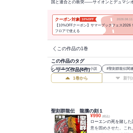
国と連合との衝突――サイオンとデュマシ
クーポン対象
10%OFF
2026.08.
【10%OFFクーポン】サマーブックフェス2026
フロアで使える
この作品の1巻
この作品のタグ
#
日本のファンタジー小説
#
聖刻群龍伝関
シリーズ作品(
4
件)
1巻から
新刊
聖刻群龍伝 龍攘の刻１
¥
990
(税込)
ローエンの死を賭した
意を固めさせた。これ