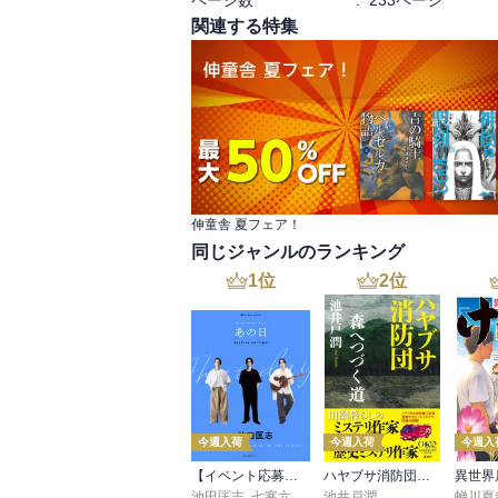
ページ数
:
233ページ
関連する特集
伸童舎 夏フェア！
同じジャンルのランキング
1
位
2
位
今週入荷
今週入荷
今週入
【イベント応募シリアルコード付】池田匡志出演・オーディオフォトブック「あの日」SPECIAL EDITION（音声／動画付）
ハヤブサ消防団 森へつづく道
池田匡志
,
七寒六温
,
konoko58
池井戸潤
,
村崎キコ
蝉川夏