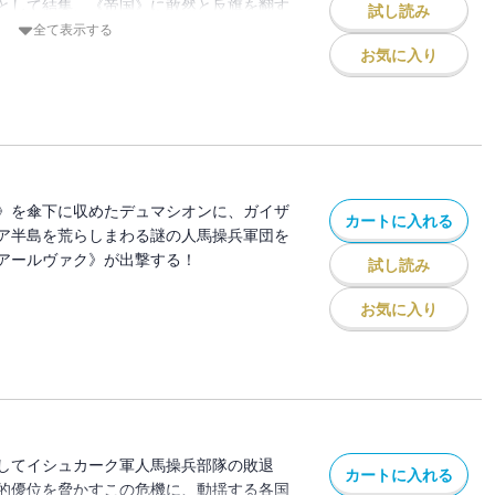
として結集、《帝国》に敢然と反旗を翻す
試し読み
が始まる――そして、群雄割拠する大陸の
全て表示する
》が人知れず蠢き出した。
お気に入り
》を傘下に収めたデュマシオンに、ガイザ
カートに入れる
ア半島を荒らしまわる謎の人馬操兵軍団を
アールヴァク》が出撃する！
試し読み
お気に入り
してイシュカーク軍人馬操兵部隊の敗退
カートに入れる
的優位を脅かすこの危機に、動揺する各国