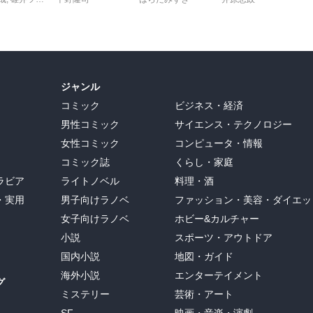
ジャンル
コミック
ビジネス・経済
男性コミック
サイエンス・テクノロジー
女性コミック
コンピュータ・情報
コミック誌
くらし・家庭
ラビア
ライトノベル
料理・酒
・実用
男子向けラノベ
ファッション・美容・ダイエッ
女子向けラノベ
ホビー&カルチャー
小説
スポーツ・アウトドア
国内小説
地図・ガイド
海外小説
エンターテイメント
グ
ミステリー
芸術・アート
SF
映画・音楽・演劇