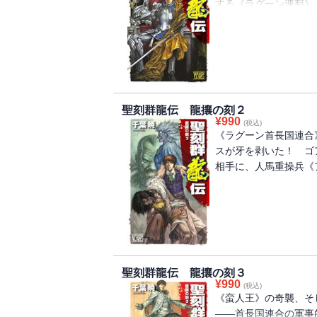
する《ラグーン連邦》
のである。動乱の時代
一隅では《墜ちたる龍
聖刻群龍伝 龍攘の刻２
¥
990
(税込)
《ラグーン首長国連合
スが牙を剥いた！ ゴ
相手に、人馬重操兵《
聖刻群龍伝 龍攘の刻３
¥
990
(税込)
《蛮人王》の奇襲、そ
――首長国連合の軍事