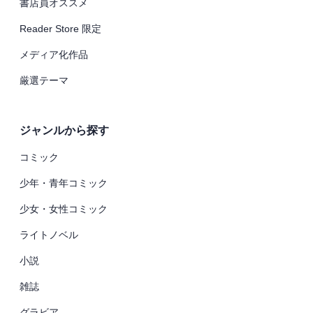
書店員オススメ
Reader Store 限定
メディア化作品
厳選テーマ
ジャンルから探す
コミック
少年・青年コミック
少女・女性コミック
ライトノベル
小説
雑誌
グラビア