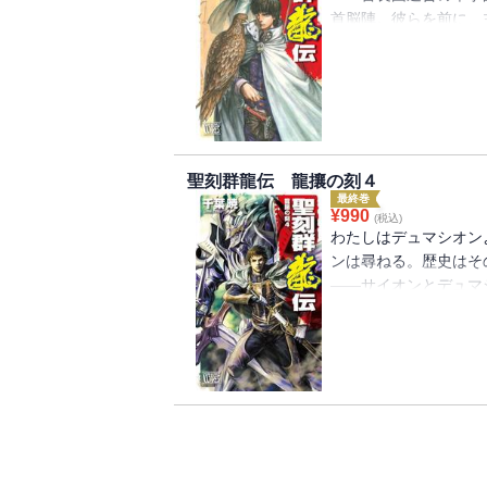
首脳陣。彼らを前に、
か。
聖刻群龍伝 龍攘の刻４
最終巻
¥
990
(税込)
わたしはデュマシオン
ンは尋ねる。歴史はそ
――サイオンとデュマ
章！