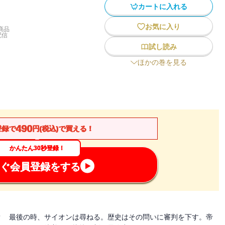
カートに入れる
お気に入り
商品
配信
試し読み
ほかの巻を見る
490
登録で
円(税込)で買える！
かんたん30秒登録！
ぐ会員登録をする
？ 最後の時、サイオンは尋ねる。歴史はその問いに審判を下す。帝