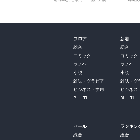
フロア
新着
総合
総合
コミック
コミック
ラノベ
ラノベ
小説
小説
雑誌・グラビア
雑誌・グ
ビジネス・実用
ビジネス
BL・TL
BL・TL
セール
ランキン
総合
総合