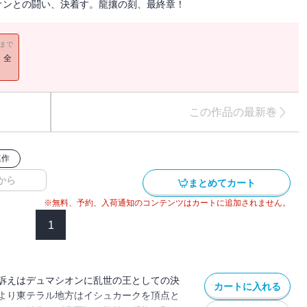
オンとの闘い、決着す。龍攘の刻、最終章！
11まで
！全
この作品の最新巻
連作
から
まとめてカート
※無料、予約、入荷通知のコンテンツはカートに追加されません。
1
訴えはデュマシオンに乱世の王としての決
カートに入れる
より東テラル地方はイシュカークを頂点と