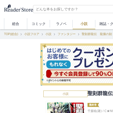
総合
コミック
ラノベ
小説
雑誌・
TOP(総合)
小説フロア
小説
ファンタジー
聖刻群龍伝 龍攘の刻
聖刻群龍伝
小説
最終巻
千葉暁(著)
/
C★N