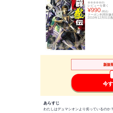
(
0
)
レビューを書く
¥
990
(税込)
クーポン利用対象
2010年12月01日
新規
今す
あらすじ
わたしはデュマシオンより劣っているのか