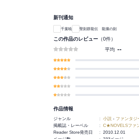
新刊通知
千葉暁
聖刻群龍伝 龍攘の刻
この作品のレビュー
（
0
件）
--
平均
作品情報
ジャンル
:
小説
-
ファンタジ
掲載誌・レーベル
:
C★NOVELSフ
Reader Store発売日
:
2010.12.01