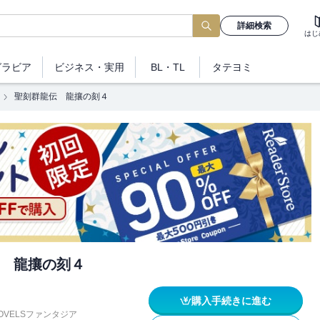
詳細検索
はじ
グラビア
ビジネス
・実用
BL・TL
タテヨミ
聖刻群龍伝 龍攘の刻４
 龍攘の刻４
購入手続きに進む
OVELSファンタジア