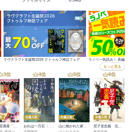
ファイルサイズ
:
0.5MB
ラヴクラフト生誕祭2026 クトゥルフ神話フェア
ラノベ一気読み！ 長編シリ
もっと見る
3
位
4
位
5
位
6
位
荷
今週入荷
今週入荷
今週入荷
異世界居酒屋「げん」三杯目
おれは一万石 ： 38 因縁の賊
山に抱かれた家 けもの道
尼子党忠義 北近江合戦心得〈八〉
哉
,
碓井ツカサ
千野隆司
はらだみずき
井原忠政