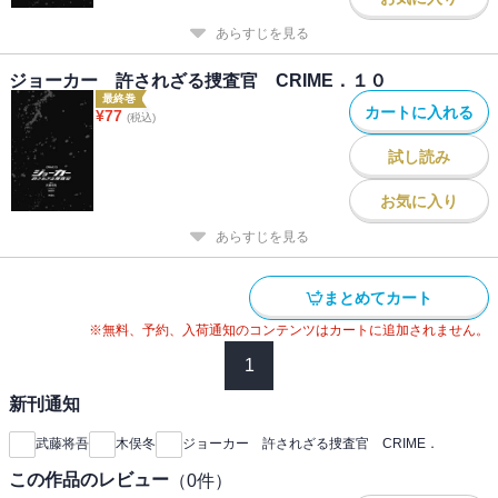
あらすじを見る
ジョーカー 許されざる捜査官 CRIME．１０
最終巻
カートに入れる
¥
77
(税込)
試し読み
お気に入り
あらすじを見る
まとめてカート
※無料、予約、入荷通知のコンテンツはカートに追加されません。
1
新刊通知
武藤将吾
木俣冬
ジョーカー 許されざる捜査官 CRIME．
この作品のレビュー
（
0
件）