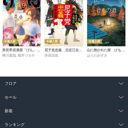
今週入荷
今週入荷
今週入荷
異世界居酒屋「げん」三杯目
尼子党忠義 北近江合戦心得〈八〉
山に抱かれた家 けもの道
蝉川夏哉
,
碓井ツカサ
井原忠政
はらだみずき
フロア
総合
コミック
セール
ラノベ
小説
総合
コミック
新着
雑誌・グラビア
ビジネス・実用
ラノベ
小説
総合
コミック
ランキング