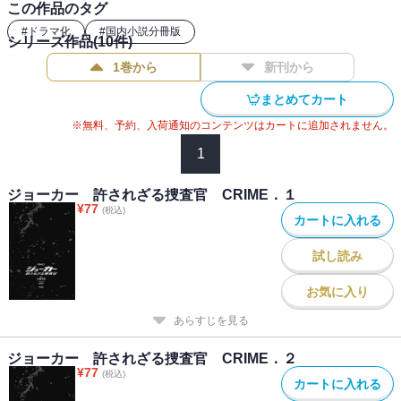
この作品のタグ
#
ドラマ化
#
国内小説分冊版
シリーズ作品(
10
件)
1巻から
新刊から
まとめてカート
※無料、予約、入荷通知のコンテンツはカートに追加されません。
1
ジョーカー 許されざる捜査官 CRIME．１
¥
77
(税込)
カートに入れる
試し読み
お気に入り
あらすじを見る
ジョーカー 許されざる捜査官 CRIME．２
¥
77
(税込)
カートに入れる