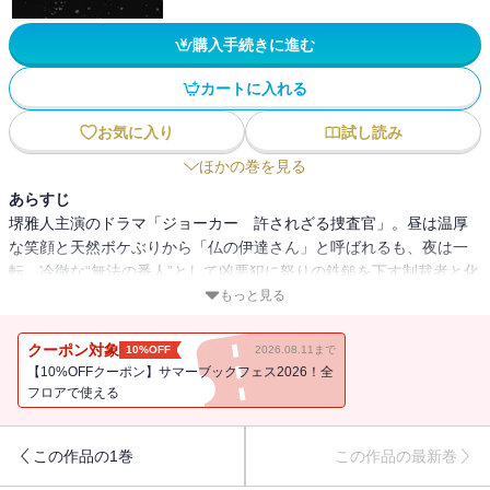
購入手続きに進む
カートに入れる
お気に入り
試し読み
ほかの巻を見る
あらすじ
堺雅人主演のドラマ「ジョーカー 許されざる捜査官」。昼は温厚
な笑顔と天然ボケぶりから「仏の伊達さん」と呼ばれるも、夜は一
転、冷徹な“無法の番人”として凶悪犯に怒りの鉄鎚を下す制裁者と化
す刑事・伊達一義の活躍を描いた異色の刑事ドラマ。脚本家・武藤
もっと見る
将吾氏の作品をノベライズ化し、ジョーカーの世界が楽しめる一
冊。今回はCRIME．１０を収録。
クーポン対象
10%OFF
2026.08.11まで
【10%OFFクーポン】サマーブックフェス2026！全
フロアで使える
この作品の1巻
この作品の最新巻