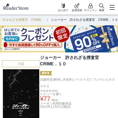
はじめて
会員登録
サインイン
検索
 許されざる捜査官 CRIME．
ジョーカー 許されざる捜査官 CRIME．１０
ジョーカー 許されざる捜査官
CRIME．１０
小説
最終巻
武藤将吾(脚本)
,
木俣冬(ノベライズ)
/
フジテレビＢＯ
ＯＫＳ
(
0
)
レビューを書く
¥
77
(税込)
クーポン利用対象商品
2010年12月01日
配信