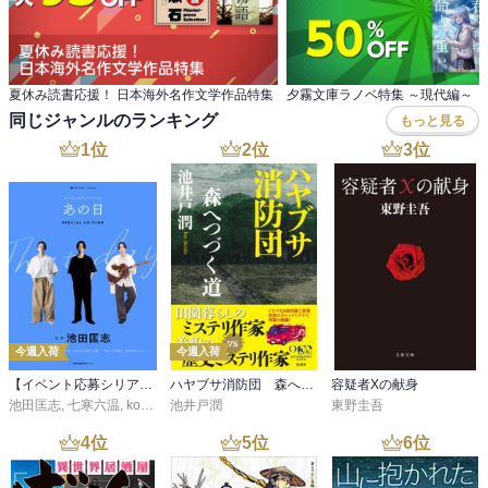
夏休み読書応援！ 日本海外名作文学作品特集
夕霧文庫ラノベ特集 ～現代編～
同じジャンルのランキング
もっと見る
1
位
2
位
3
位
今週入荷
今週入荷
【イベント応募シリアルコード付】池田匡志出演・オーディオフォトブック「あの日」SPECIAL EDITION（音声／動画付）
ハヤブサ消防団 森へつづく道
容疑者Xの献身
池田匡志
,
七寒六温
,
konoko58
池井戸潤
,
村崎キコ
東野圭吾
4
位
5
位
6
位