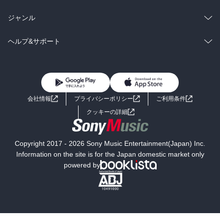
BL・TL
雑誌・グラビア
ビジネス・実用
ラノベ
小説
総合
コミック
ジャンル
BL・TL
雑誌・グラビア
ビジネス・実用
ラノベ
小説
コミック
男性コミック
ヘルプ&サポート
BL・TL
雑誌・グラビア
ビジネス・実用
女性コミック
コミック誌
初めての方へ
ヘルプ
BL・TL
ライトノベル
男子向けラノベ
よくあるご質問
お問い合わせ
会社情報
プライバシーポリシー
ご利用条件
女子向けラノベ
小説
利用規約
クッキーの詳細
国内小説
海外小説
Copyright 2017 - 2026 Sony Music Entertainment(Japan) Inc.
ミステリー
SF
Information on the site is for the Japan domestic market only
powered by
歴史・時代小説
文学
雑誌
グラビア写真集