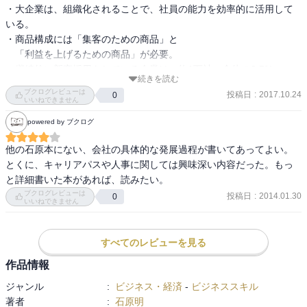
・大企業は、組織化されることで、社員の能力を効率的に活用して
いる。

・商品構成には「集客のための商品」と

　「利益を上げるための商品」が必要。

・継続的に新卒採用をしている企業は、約1万社。全体の0.5%。

続きを読む
・マーケティングが当たるまでは、少ない資金を宣伝広告に集中投
ブクログレビューは
投稿日
:
2017.10.24
0
資。
いいねできません
powered by ブクログ
他の石原本にない、会社の具体的な発展過程が書いてあってよい。
とくに、キャリアパスや人事に関しては興味深い内容だった。もっ
と詳細書いた本があれば、読みたい。
ブクログレビューは
投稿日
:
2014.01.30
0
いいねできません
すべてのレビューを見る
作品情報
ジャンル
:
ビジネス・経済
-
ビジネススキル
著者
:
石原明