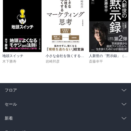
地頭スイッチ
小さな会社を強くするマーケティング思考
人新世の「黙示録」（集英社シリーズ・コモン）
木下勝寿
岩崎邦彦
斎藤幸平
フロア
総合
コミック
セール
ラノベ
小説
総合
コミック
新着
雑誌・グラビア
ビジネス・実用