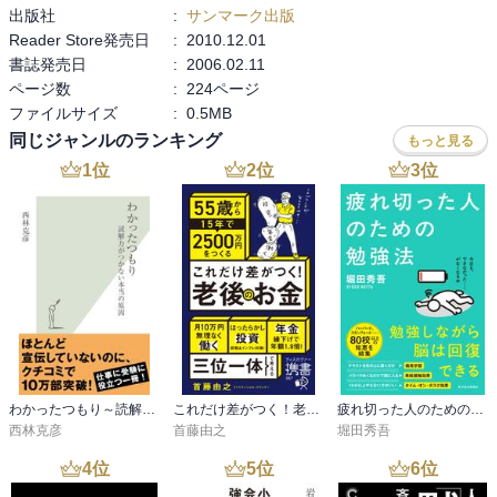
出版社
:
サンマーク出版
Reader Store発売日
:
2010.12.01
書誌発売日
:
2006.02.11
ページ数
:
224ページ
ファイルサイズ
:
0.5MB
同じジャンルのランキング
もっと見る
1
位
2
位
3
位
わかったつもり～読解力がつかない本当の原因～
これだけ差がつく！老後のお金 55歳から15年で2500万円をつくる
疲れ切った人のための勉強法
西林克彦
首藤由之
堀田秀吾
4
位
5
位
6
位