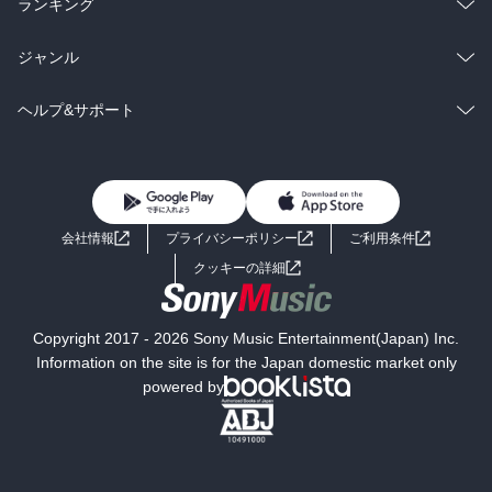
ラノベ
小説
総合
コミック
ランキング
BL・TL
雑誌・グラビア
ビジネス・実用
ラノベ
小説
総合
コミック
ジャンル
BL・TL
雑誌・グラビア
ビジネス・実用
ラノベ
小説
コミック
男性コミック
ヘルプ&サポート
BL・TL
雑誌・グラビア
ビジネス・実用
女性コミック
コミック誌
初めての方へ
ヘルプ
BL・TL
ライトノベル
男子向けラノベ
よくあるご質問
お問い合わせ
会社情報
プライバシーポリシー
ご利用条件
女子向けラノベ
小説
利用規約
クッキーの詳細
国内小説
海外小説
Copyright 2017 - 2026 Sony Music Entertainment(Japan) Inc.
ミステリー
SF
Information on the site is for the Japan domestic market only
powered by
歴史・時代小説
文学
雑誌
グラビア写真集