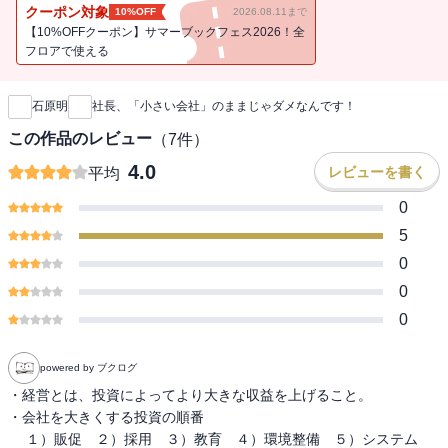
たけど、間違った頑張り方のために会社が大きくならなくて諦めて
クーポン対象
10%OFF
2026.08.11まで
きた社長さんたち」に送る、会心の一撃です。
【10%OFFクーポン】サマーブックフェス2026！全
フロアで使える
新刊通知
石原明
社長、「小さい会社」のままじゃダメなんです！
この作品のレビュー
（
7
件）
4.0
レビューを書く
平均
0
5
0
0
0
powered by ブクログ
・経営とは、投資によってより大きな収益を上げること。

・会社を大きくする投資の順番

 　１）販促　２）採用　３）教育　４）環境整備　５）システム
