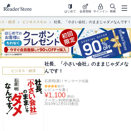
はじめて
会員登録
サインイン
検索
ネス・経済
ビジネススキル
社長、「小さい会社」のままじゃダメなんです！
社長、「小さい会社」のままじゃダメな
んです！
ビジネス・経済
石原明(著)
/
サンマーク出版
(
7
)
レビューを書く
¥
1,100
(税込)
クーポン利用対象商品
2010年12月01日
配信