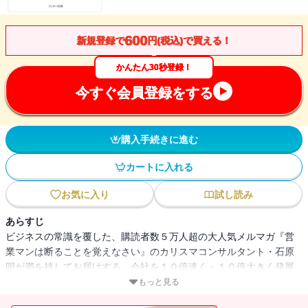
600
新規登録で
円(税込)で買える！
かんたん30秒登録！
今すぐ会員登録をする
購入手続きに進む
カートに入れる
お気に入り
試し読み
あらすじ
ビジネスの常識を覆した、購読者数５万人超の大人気メルマガ『営
業マンは断ることを覚えなさい』のカリスマコンサルタント・石原
明が満を持してお届けする、会社を１０倍速く・１０倍大きく発展
させる方法！数多くの顧問先を最速・最短で発展させてきたノウハ
もっと見る
ウとその独自のマーケティングセンスを結集して、「今まで頑張っ