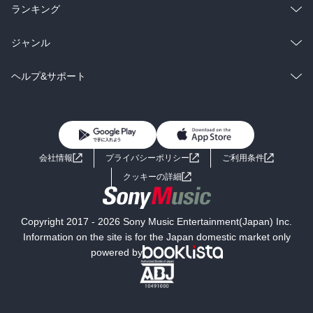
雑誌・グラビア
ビジネス・実用
ラノベ
小説
総合
コミック
ランキング
BL・TL
雑誌・グラビア
ビジネス・実用
ラノベ
小説
総合
コミック
ジャンル
BL・TL
雑誌・グラビア
ビジネス・実用
ラノベ
小説
コミック
男性コミック
ヘルプ&サポート
BL・TL
雑誌・グラビア
ビジネス・実用
女性コミック
コミック誌
初めての方へ
ヘルプ
BL・TL
ライトノベル
男子向けラノベ
よくあるご質問
お問い合わせ
会社情報
プライバシーポリシー
ご利用条件
女子向けラノベ
小説
利用規約
クッキーの詳細
国内小説
海外小説
Copyright 2017 - 2026 Sony Music Entertainment(Japan) Inc.
ミステリー
SF
Information on the site is for the Japan domestic market only
powered by
歴史・時代小説
文学
雑誌
グラビア写真集