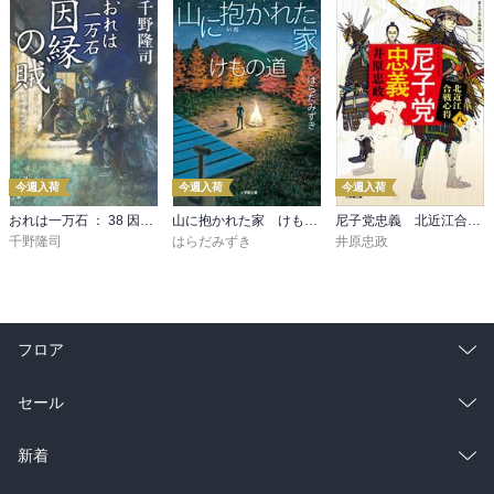
今週入荷
今週入荷
今週入荷
おれは一万石 ： 38 因縁の賊
山に抱かれた家 けもの道
尼子党忠義 北近江合戦心得〈八〉
千野隆司
はらだみずき
井原忠政
フロア
総合
コミック
セール
ラノベ
小説
総合
コミック
新着