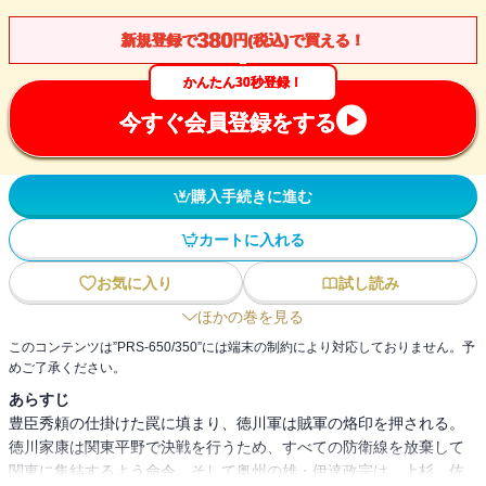
380
新規登録で
円(税込)で買える！
かんたん30秒登録！
今すぐ会員登録をする
購入手続きに進む
カートに入れる
お気に入り
試し読み
ほかの巻を見る
このコンテンツは”PRS-650/350”には端末の制約により対応しておりません。予
めご了承ください。
あらすじ
豊臣秀頼の仕掛けた罠に填まり、徳川軍は賊軍の烙印を押される。
徳川家康は関東平野で決戦を行うため、すべての防衛線を放棄して
関東に集結するよう命令。そして奥州の雄・伊達政宗は、上杉、佐