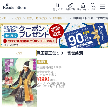
はじめて
会員登録
サインイン
検索
説フロア
小説
歴史・時代小説
戦国覇王伝
戦国覇王伝１０ 乱世終焉
戦国覇王伝１０ 乱世終焉
小説
最新巻
中里融司(著)
/
学研
(
0
)
レビューを書く
¥
880
(税込)
クーポン利用対象商品
2010年12月01日
配信