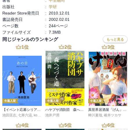
著者
:
中里融司
出版社
:
学研
Reader Store発売日
:
2010.12.01
書誌発売日
:
2002.02.01
ページ数
:
244ページ
ファイルサイズ
:
7.3MB
同じジャンルのランキング
もっと見る
1
位
2
位
3
位
今週入荷
今週入荷
今週入荷
【イベント応募シリアルコード付】池田匡志出演・オーディオフォトブック「あの日」SPECIAL EDITION（音声／動画付）
ハヤブサ消防団 森へつづく道
異世界居酒屋「げん」三杯目
池田匡志
,
七寒六温
,
konoko58
池井戸潤
,
村崎キコ
蝉川夏哉
,
碓井ツカサ
4
位
5
位
6
位