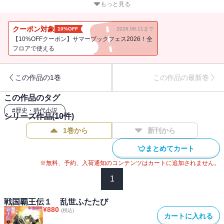
竹、南部と合流し、家康との決戦へ向かった。政宗の後詰めのた
もっと見る
め、箱根の関を突破する豊臣秀頼軍。未曾有の大決戦を経て、日の
本に新たな歴史が生まれる。戦国シミュレーションの傑作、ここに
クーポン対象
10%OFF
2026.08.11まで
堂々完結！
【10%OFFクーポン】サマーブックフェス2026！全
フロアで使える
この作品の1巻
この作品の最新巻
この作品のタグ
#
歴史・時代小説
シリーズ作品(
10
件)
1巻から
新刊から
まとめてカート
※無料、予約、入荷通知のコンテンツはカートに追加されません。
1
戦国覇王伝１ 乱世ふたたび
¥
880
(税込)
カートに入れる