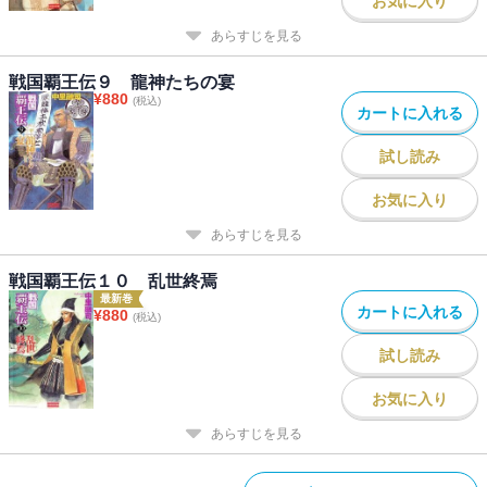
お気に入り
あらすじを見る
戦国覇王伝９ 龍神たちの宴
¥
880
(税込)
カートに入れる
試し読み
お気に入り
あらすじを見る
戦国覇王伝１０ 乱世終焉
最新巻
カートに入れる
¥
880
(税込)
試し読み
お気に入り
あらすじを見る