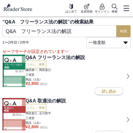
はじめて
会員登録
サインイン
検索
“
Q&A フリーランス法の解説
”の検索結果
検索
一致度順
1
〜
2
件目 /
2
件中
セーフサーチが設定されています
Q&A フリーランス法の解説
くらし・家庭
鎌田耕一, 岡田直己
三省堂
商品（
1
点）
¥
2,800
(税込)
試し読み
Q&A 取適法の解説
くらし・家庭
岡田直己, 石川哲平
三省堂
商品（
1
点）
¥
2,800
(税込)