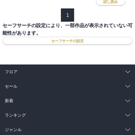
試し読み
1
セーフサーチの設定により、一部作品が表示されていない可
能性があります。
セーフサーチの設定
フロア
総合
コミック
セール
ラノベ
小説
総合
コミック
新着
雑誌・グラビア
ビジネス・実用
ラノベ
小説
総合
コミック
ランキング
BL・TL
雑誌・グラビア
ビジネス・実用
ラノベ
小説
総合
コミック
ジャンル