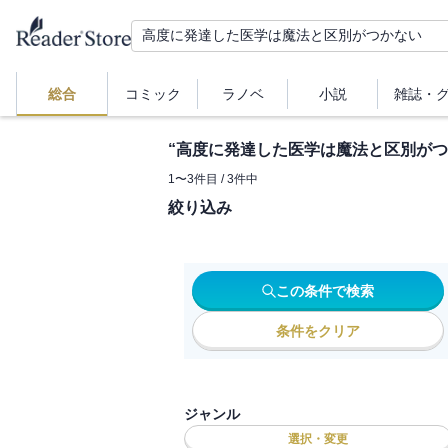
総合
コミック
ラノベ
小説
雑誌・
“
高度に発達した医学は魔法と区別がつ
1
〜
3
件目 /
3
件中
絞り込み
この条件で検索
条件をクリア
ジャンル
選択・変更