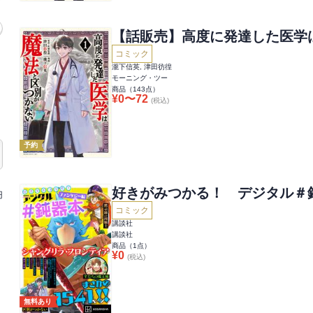
【話販売】高度に発達した医学
コミック
瀧下信英, 津田彷徨
モーニング・ツー
商品（
143
点）
¥
0
〜
72
(税込)
予約
好きがみつかる！ デジタル＃
円
コミック
講談社
講談社
商品（
1
点）
¥
0
(税込)
無料あり