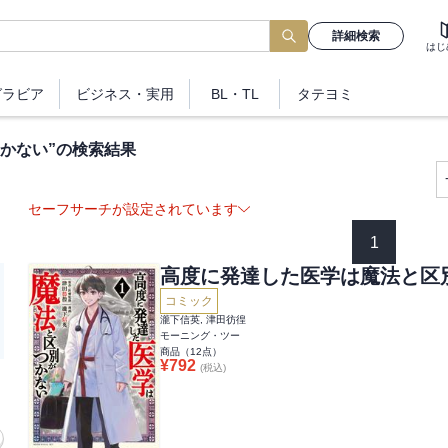
詳細検索
はじ
グラビア
ビジネス
・実用
BL・TL
タテヨミ
かない
”の検索結果
セーフサーチが設定されています
1
高度に発達した医学は魔法と区
コミック
瀧下信英, 津田彷徨
モーニング・ツー
商品（
12
点）
¥
792
(税込)