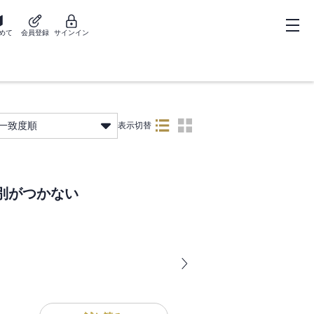
めて
会員登録
サインイン
一致度順
表示切替
別がつかない