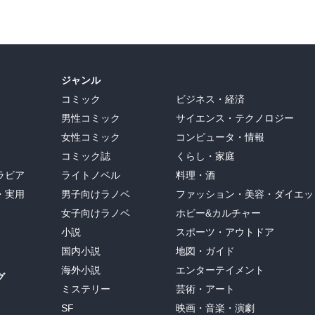
ジャンル
コミック
ビジネス・経済
男性コミック
サイエンス・テクノロジー
女性コミック
コンピュータ・情報
コミック誌
くらし・家庭
ラビア
ライトノベル
料理・酒
・実用
男子向けラノベ
ファッション・美容・ダイエッ
女子向けラノベ
ホビー&カルチャー
小説
スポーツ・アウトドア
国内小説
地図・ガイド
海外小説
エンターテイメント
グ
ミステリー
芸術・アート
SF
映画・音楽・演劇