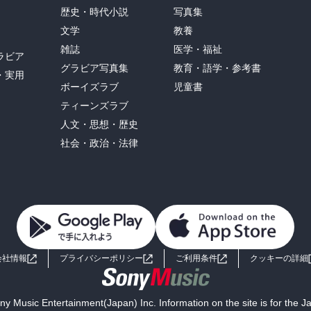
歴史・時代小説
写真集
文学
教養
雑誌
医学・福祉
ラビア
グラビア写真集
教育・語学・参考書
・実用
ボーイズラブ
児童書
ティーンズラブ
人文・思想・歴史
社会・政治・法律
会社情報
プライバシーポリシー
ご利用条件
クッキーの詳細
y Music Entertainment(Japan) Inc. Information on the site is for the 