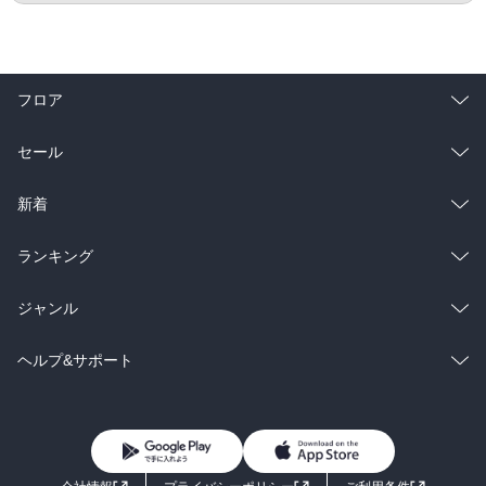
フロア
総合
コミック
セール
ラノベ
小説
総合
コミック
新着
雑誌・グラビア
ビジネス・実用
ラノベ
小説
総合
コミック
ランキング
BL・TL
雑誌・グラビア
ビジネス・実用
ラノベ
小説
総合
コミック
ジャンル
BL・TL
雑誌・グラビア
ビジネス・実用
ラノベ
小説
コミック
男性コミック
ヘルプ&サポート
BL・TL
雑誌・グラビア
ビジネス・実用
女性コミック
コミック誌
初めての方へ
ヘルプ
BL・TL
ライトノベル
男子向けラノベ
よくあるご質問
お問い合わせ