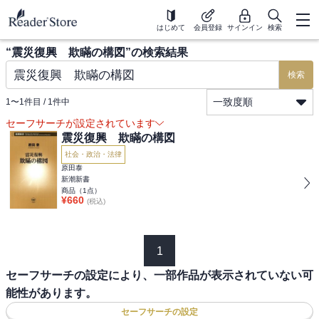
はじめて
会員登録
サインイン
検索
“
震災復興 欺瞞の構図
”の検索結果
検索
一致度順
1
〜
1
件目 /
1
件中
セーフサーチが設定されています
震災復興 欺瞞の構図
社会・政治・法律
原田泰
新潮新書
商品（
1
点）
¥
660
(税込)
1
セーフサーチの設定により、一部作品が表示されていない可
能性があります。
セーフサーチの設定