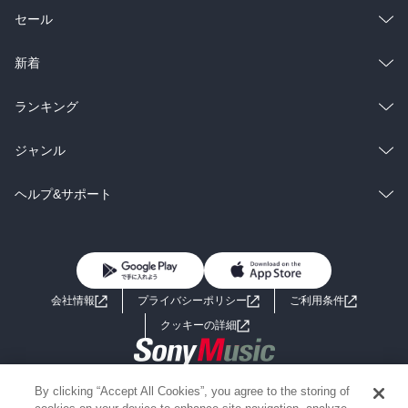
総合
コミック
セール
ラノベ
小説
総合
コミック
新着
雑誌・グラビア
ビジネス・実用
ラノベ
小説
総合
コミック
ランキング
BL・TL
雑誌・グラビア
ビジネス・実用
ラノベ
小説
総合
コミック
ジャンル
BL・TL
雑誌・グラビア
ビジネス・実用
ラノベ
小説
コミック
男性コミック
ヘルプ&サポート
BL・TL
雑誌・グラビア
ビジネス・実用
女性コミック
コミック誌
初めての方へ
ヘルプ
BL・TL
ライトノベル
男子向けラノベ
よくあるご質問
お問い合わせ
会社情報
プライバシーポリシー
ご利用条件
女子向けラノベ
小説
利用規約
クッキーの詳細
国内小説
海外小説
Copyright 2017 - 2026 Sony Music Entertainment(Japan) Inc.
By clicking “Accept All Cookies”, you agree to the storing of
ミステリー
SF
Information on the site is for the Japan domestic market only