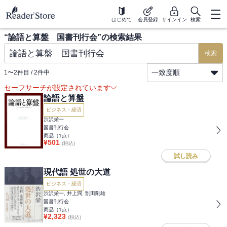
はじめて
会員登録
サインイン
検索
“
論語と算盤 国書刊行会
”の検索結果
検索
一致度順
1
〜
2
件目 /
2
件中
セーフサーチが設定されています
論語と算盤
ビジネス・経済
渋沢栄一
国書刊行会
商品（
1
点）
¥
501
(税込)
試し読み
現代語 処世の大道
ビジネス・経済
渋沢栄一, 井上潤, 割田剛雄
国書刊行会
商品（
1
点）
¥
2,323
(税込)