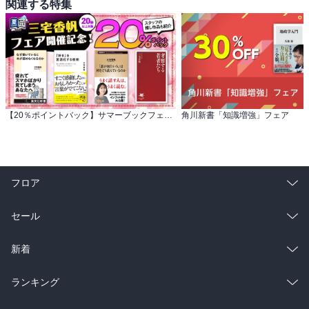
関連する特集
【20％ポイントバック】サマーブックフェス 三宅香帆フェア開催記念！約20冊対象
角川新書「知識増強」フェア
フロア
総合
コミック
セール
ラノベ
小説
総合
コミック
新着
雑誌・グラビア
ビジネス・実用
ラノベ
小説
総合
コミック
ランキング