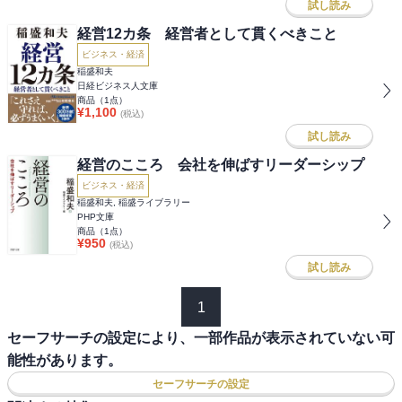
試し読み
経営12カ条 経営者として貫くべきこと
ビジネス・経済
稲盛和夫
日経ビジネス人文庫
商品（
1
点）
¥
1,100
(税込)
試し読み
経営のこころ 会社を伸ばすリーダーシップ
ビジネス・経済
稲盛和夫, 稲盛ライブラリー
PHP文庫
商品（
1
点）
¥
950
(税込)
試し読み
1
セーフサーチの設定により、一部作品が表示されていない可
能性があります。
セーフサーチの設定