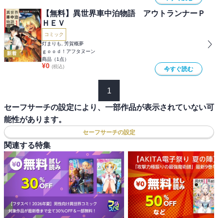
【無料】異世界車中泊物語 アウトランナーＰ
ＨＥＶ
コミック
灯まりも, 芳賀概夢
ｇｏｏｄ！アフタヌーン
新着
商品（
1
点）
¥
0
(税込)
今すぐ読む
1
セーフサーチの設定により、一部作品が表示されていない可
能性があります。
セーフサーチの設定
関連する特集