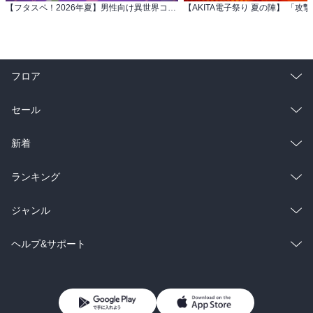
【フタスペ！2026年夏】男性向け異世界コミック 対象作品が最新巻まで全て30％OFF＆一部無料！
フロア
総合
コミック
セール
ラノベ
小説
総合
コミック
新着
雑誌・グラビア
ビジネス・実用
ラノベ
小説
総合
コミック
ランキング
BL・TL
雑誌・グラビア
ビジネス・実用
ラノベ
小説
総合
コミック
ジャンル
BL・TL
雑誌・グラビア
ビジネス・実用
ラノベ
小説
コミック
男性コミック
ヘルプ&サポート
BL・TL
雑誌・グラビア
ビジネス・実用
女性コミック
コミック誌
初めての方へ
ヘルプ
BL・TL
ライトノベル
男子向けラノベ
よくあるご質問
お問い合わせ