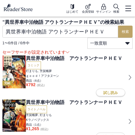
はじめて
会員登録
サインイン
検索
“
異世界車中泊物語 アウトランナーＰＨＥＶ
”の検索結果
検索
一致度順
1
〜
6
件目 /
6
件中
セーフサーチが設定されています
異世界車中泊物語 アウトランナーＰＨＥＶ
コミック
灯まりも, 芳賀概夢
ｇｏｏｄ！アフタヌーン
商品（
6
点）
完結
¥
792
(税込)
試し読み
異世界車中泊物語 アウトランナーＰＨＥＶ
ライトノベル
芳賀概夢, 灯まりも
Kラノベブックス
商品（
1
点）
¥
1,265
(税込)