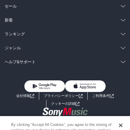
総合
コミック
セール
ラノベ
小説
総合
コミック
新着
雑誌・グラビア
ビジネス・実用
ラノベ
小説
総合
コミック
ランキング
BL・TL
雑誌・グラビア
ビジネス・実用
ラノベ
小説
総合
コミック
ジャンル
BL・TL
雑誌・グラビア
ビジネス・実用
ラノベ
小説
コミック
男性コミック
ヘルプ&サポート
BL・TL
雑誌・グラビア
ビジネス・実用
女性コミック
コミック誌
初めての方へ
ヘルプ
BL・TL
ライトノベル
男子向けラノベ
よくあるご質問
お問い合わせ
会社情報
プライバシーポリシー
ご利用条件
女子向けラノベ
小説
利用規約
クッキーの詳細
国内小説
海外小説
Copyright 2017 - 2026 Sony Music Entertainment(Japan) Inc.
By clicking “Accept All Cookies”, you agree to the storing of
ミステリー
SF
Information on the site is for the Japan domestic market only