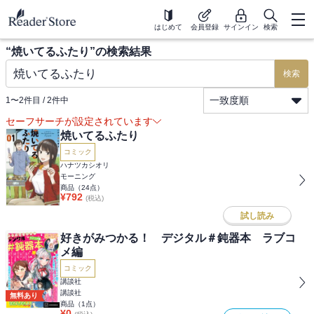
はじめて
会員登録
サインイン
検索
“
焼いてるふたり
”の検索結果
検索
一致度順
1
〜
2
件目 /
2
件中
セーフサーチが設定されています
焼いてるふたり
コミック
ハナツカシオリ
モーニング
商品（
24
点）
¥
792
(税込)
試し読み
好きがみつかる！ デジタル＃鈍器本 ラブコ
メ編
コミック
講談社
講談社
無料あり
商品（
1
点）
¥
0