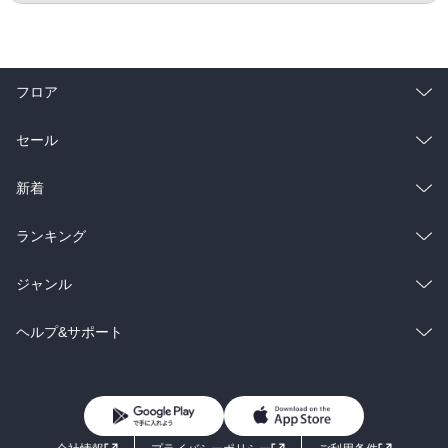
フロア
総合
コミック
セール
ラノベ
小説
総合
コミック
新着
雑誌・グラビア
ビジネス・実用
ラノベ
小説
総合
コミック
ランキング
BL・TL
雑誌・グラビア
ビジネス・実用
ラノベ
小説
総合
コミック
ジャンル
BL・TL
雑誌・グラビア
ビジネス・実用
ラノベ
小説
コミック
男性コミック
ヘルプ&サポート
BL・TL
雑誌・グラビア
ビジネス・実用
女性コミック
コミック誌
初めての方へ
ヘルプ
BL・TL
ライトノベル
男子向けラノベ
よくあるご質問
お問い合わせ