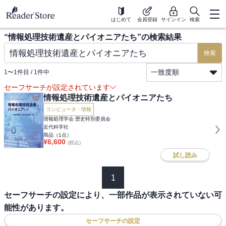
はじめて
会員登録
サインイン
検索
“
情報処理技術遺産とパイオニアたち
”の検索結果
検索
一致度順
1
〜
1
件目 /
1
件中
セーフサーチが設定されています
情報処理技術遺産とパイオニアたち
コンピュータ・情報
情報処理学会 歴史特別委員会
近代科学社
商品（
1
点）
¥
6,600
(税込)
試し読み
1
セーフサーチの設定により、一部作品が表示されていない可
能性があります。
セーフサーチの設定