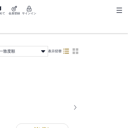
めて
会員登録
サインイン
一致度順
表示切替