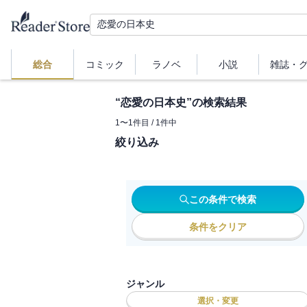
総合
コミック
ラノベ
小説
雑誌・
“
恋愛の日本史
”の検索結果
1
〜
1
件目 /
1
件中
絞り込み
この条件で検索
条件をクリア
ジャンル
選択・変更