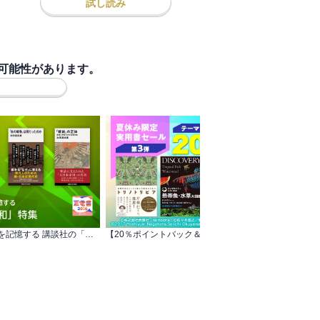
試し読み
可能性があります。
【夏電書2026】あの戦争を記憶する 講談社の「戦争と平和」特集
【20％ポイントバック＆一部割引も】テーマ：動物・生物・バイオテクノロジー 夏休み限定実用書セール第3弾
ビ