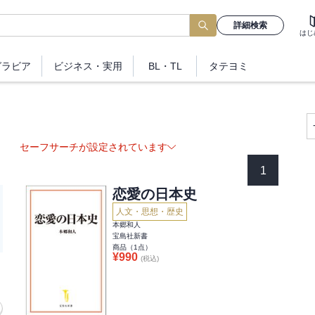
詳細検索
はじ
グラビア
ビジネス
・実用
BL・TL
タテヨミ
セーフサーチが設定されています
1
恋愛の日本史
人文・思想・歴史
本郷和人
宝島社新書
商品（
1
点）
¥
990
(税込)