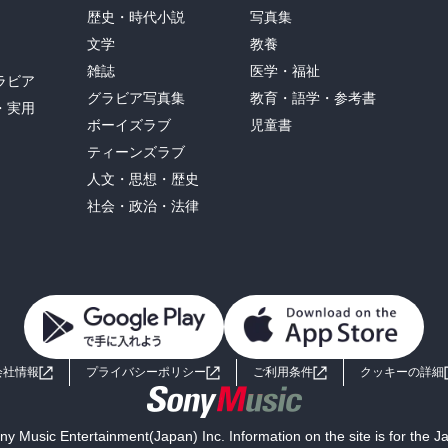
歴史・時代小説
写真集
文学
教養
雑誌
医学・福祉
ラビア
グラビア写真集
教育・語学・参考書
・実用
ボーイズラブ
児童書
ティーンズラブ
人文・思想・歴史
社会・政治・法律
会社情報
プライバシーポリシー
ご利用条件
クッキーの詳細
y Music Entertainment(Japan) Inc. Information on the site is for the 