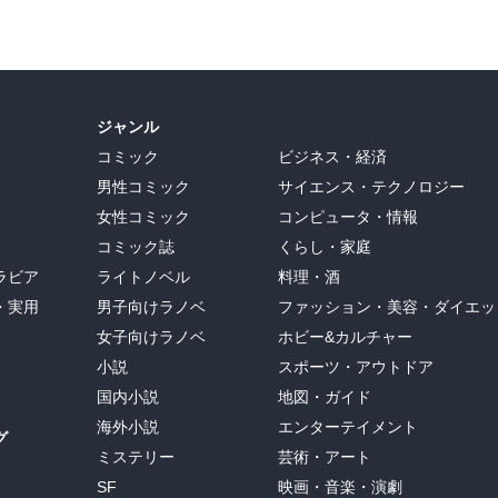
ジャンル
コミック
ビジネス・経済
男性コミック
サイエンス・テクノロジー
女性コミック
コンピュータ・情報
コミック誌
くらし・家庭
ラビア
ライトノベル
料理・酒
・実用
男子向けラノベ
ファッション・美容・ダイエッ
女子向けラノベ
ホビー&カルチャー
小説
スポーツ・アウトドア
国内小説
地図・ガイド
海外小説
エンターテイメント
グ
ミステリー
芸術・アート
SF
映画・音楽・演劇