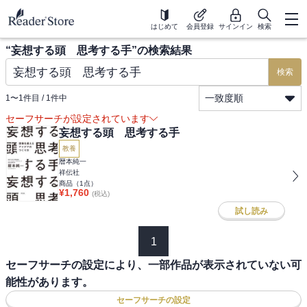
はじめて
会員登録
サインイン
検索
“
妄想する頭 思考する手
”の検索結果
検索
一致度順
1
〜
1
件目 /
1
件中
セーフサーチが設定されています
妄想する頭 思考する手
教養
暦本純一
祥伝社
商品（
1
点）
¥
1,760
(税込)
試し読み
1
セーフサーチの設定により、一部作品が表示されていない可
能性があります。
セーフサーチの設定