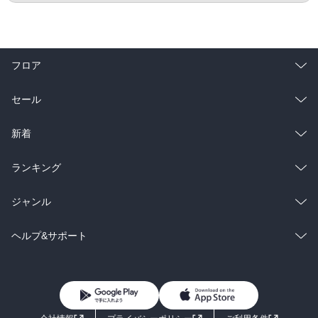
フロア
総合
コミック
セール
ラノベ
小説
総合
コミック
新着
雑誌・グラビア
ビジネス・実用
ラノベ
小説
総合
コミック
ランキング
BL・TL
雑誌・グラビア
ビジネス・実用
ラノベ
小説
総合
コミック
ジャンル
BL・TL
雑誌・グラビア
ビジネス・実用
ラノベ
小説
コミック
男性コミック
ヘルプ&サポート
BL・TL
雑誌・グラビア
ビジネス・実用
女性コミック
コミック誌
初めての方へ
ヘルプ
BL・TL
ライトノベル
男子向けラノベ
よくあるご質問
お問い合わせ