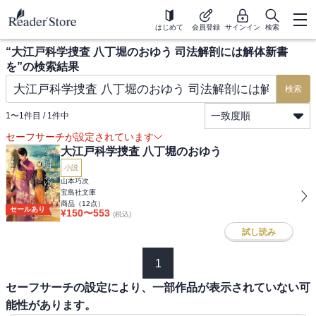
はじめて
会員登録
サインイン
検索
“
大江戸科学捜査 八丁堀のおゆう 司法解剖には解体新書
を
”の検索結果
検索
一致度順
1
〜
1
件目 /
1
件中
セーフサーチが設定されています
大江戸科学捜査 八丁堀のおゆう
小説
山本巧次
宝島社文庫
商品（
12
点）
セールあり
¥
150
〜
553
(税込)
試し読み
1
セーフサーチの設定により、一部作品が表示されていない可
能性があります。