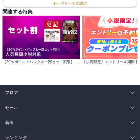
セーフサーチの設定
関連する特集
【20％ポイントバック＆一部セット割引】 人気長編小説対象
フロア
総合
コミック
セール
ラノベ
小説
総合
コミック
新着
雑誌・グラビア
ビジネス・実用
ラノベ
小説
総合
コミック
ランキング