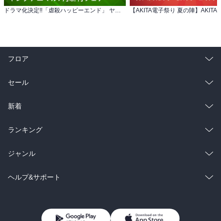
ドラマ化決定!!「虐殺ハッピーエンド」 ヤングアニマル7月新刊フェア
フロア
総合
コミック
セール
ラノベ
小説
総合
コミック
新着
雑誌・グラビア
ビジネス・実用
ラノベ
小説
総合
コミック
ランキング
BL・TL
雑誌・グラビア
ビジネス・実用
ラノベ
小説
総合
コミック
ジャンル
BL・TL
雑誌・グラビア
ビジネス・実用
ラノベ
小説
コミック
男性コミック
ヘルプ&サポート
BL・TL
雑誌・グラビア
ビジネス・実用
女性コミック
コミック誌
初めての方へ
ヘルプ
BL・TL