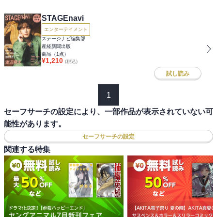
STAGEnavi
エンターテイメント
ステージナビ編集部
産経新聞出版
商品（
1
点）
¥
1,210
(税込)
試し読み
1
セーフサーチの設定により、一部作品が表示されていない可
能性があります。
セーフサーチの設定
関連する特集