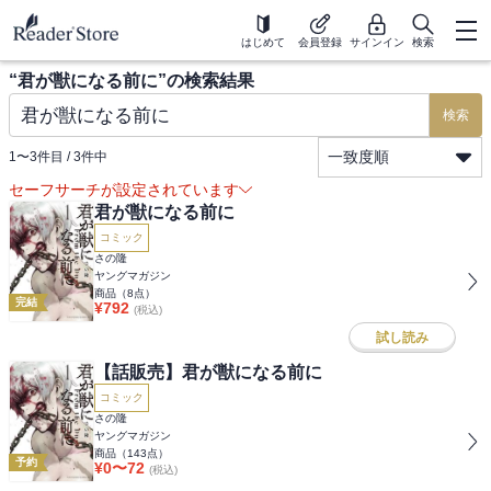
はじめて
会員登録
サインイン
検索
“
君が獣になる前に
”の検索結果
検索
一致度順
1
〜
3
件目 /
3
件中
セーフサーチが設定されています
君が獣になる前に
コミック
さの隆
ヤングマガジン
商品（
8
点）
完結
¥
792
(税込)
試し読み
【話販売】君が獣になる前に
コミック
さの隆
ヤングマガジン
商品（
143
点）
予約
¥
0
〜
72
(税込)