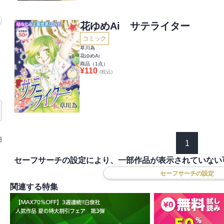
花ゆめAi サテライター
コミック
草川為
花ゆめAi
商品（
1
点）
¥
110
(税込)
円
1
セーフサーチの設定により、一部作品が表示されていない
セーフサーチの設定
関連する特集