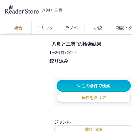
総合
コミック
ラノベ
小説
雑誌・
“
八潮と三雲
”の検索結果
1
〜
2
件目 /
2
件中
絞り込み
この条件で検索
条件をクリア
ジャンル
選択・変更