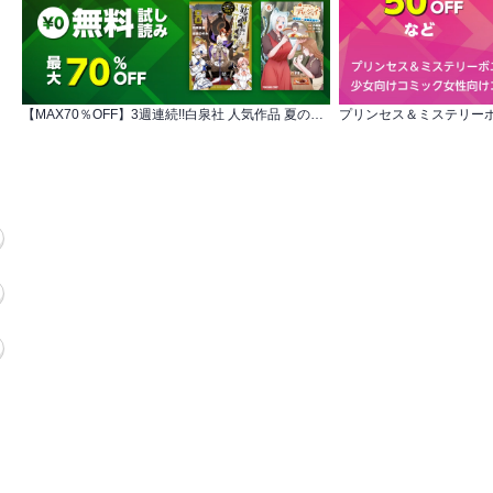
【MAX70％OFF】3週連続!!白泉社 人気作品 夏の特大割引フェア 第3弾