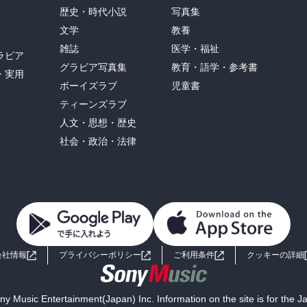
歴史・時代小説
写真集
文学
教養
雑誌
医学・福祉
ラビア
グラビア写真集
教育・語学・参考書
・実用
ボーイズラブ
児童書
ティーンズラブ
人文・思想・歴史
社会・政治・法律
会社情報
プライバシーポリシー
ご利用条件
クッキーの詳細
y Music Entertainment(Japan) Inc. Information on the site is for the 