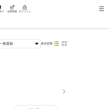
めて
会員登録
サインイン
一致度順
表示切替