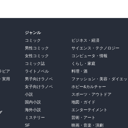
ジャンル
コミック
ビジネス・経済
男性コミック
サイエンス・テクノロジー
女性コミック
コンピュータ・情報
コミック誌
くらし・家庭
ラビア
ライトノベル
料理・酒
・実用
男子向けラノベ
ファッション・美容・ダイエッ
女子向けラノベ
ホビー&カルチャー
小説
スポーツ・アウトドア
国内小説
地図・ガイド
海外小説
エンターテイメント
グ
ミステリー
芸術・アート
SF
映画・音楽・演劇