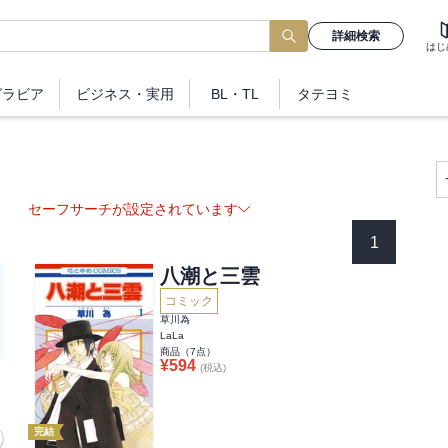
詳細検索
はじ
グラビア
ビジネス
・実用
BL・TL
タテヨミ
セーフサーチが設定されています
1
八潮と三雲
コミック
草川為
LaLa
商品（
7
点）
¥
594
(税込)
完結