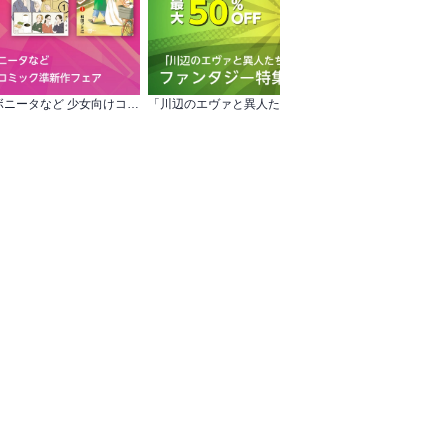
プリンセス＆ミステリーボニータなど 少女向けコミック女性向けコミック準新作フェア
「川辺のエヴァと異人たち」新刊発売記念！ ファンタジー特集 無料+割引