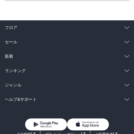
フロア
総合
コミック
セール
ラノベ
小説
総合
コミック
新着
雑誌・グラビア
ビジネス・実用
ラノベ
小説
総合
コミック
ランキング
BL・TL
雑誌・グラビア
ビジネス・実用
ラノベ
小説
総合
コミック
ジャンル
BL・TL
雑誌・グラビア
ビジネス・実用
ラノベ
小説
コミック
男性コミック
ヘルプ&サポート
BL・TL
雑誌・グラビア
ビジネス・実用
女性コミック
コミック誌
初めての方へ
ヘルプ
BL・TL
ライトノベル
男子向けラノベ
よくあるご質問
お問い合わせ