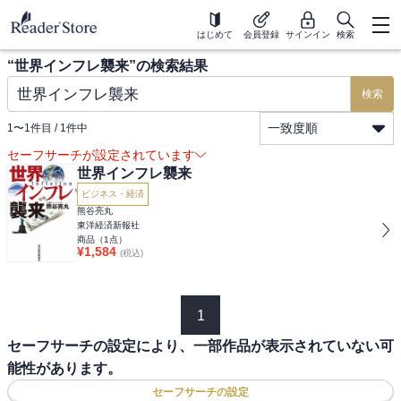
はじめて
会員登録
サインイン
検索
“
世界インフレ襲来
”の検索結果
検索
一致度順
1
〜
1
件目 /
1
件中
セーフサーチが設定されています
世界インフレ襲来
ビジネス・経済
熊谷亮丸
東洋経済新報社
商品（
1
点）
¥
1,584
(税込)
1
セーフサーチの設定により、一部作品が表示されていない可
能性があります。
セーフサーチの設定