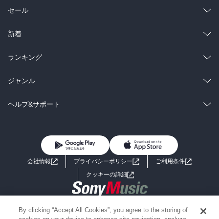
総合
コミック
セール
ラノベ
小説
総合
コミック
新着
雑誌・グラビア
ビジネス・実用
ラノベ
小説
総合
コミック
ランキング
BL・TL
雑誌・グラビア
ビジネス・実用
ラノベ
小説
総合
コミック
ジャンル
BL・TL
雑誌・グラビア
ビジネス・実用
ラノベ
小説
コミック
男性コミック
ヘルプ&サポート
BL・TL
雑誌・グラビア
ビジネス・実用
女性コミック
コミック誌
初めての方へ
ヘルプ
BL・TL
ライトノベル
男子向けラノベ
よくあるご質問
お問い合わせ
会社情報
プライバシーポリシー
ご利用条件
女子向けラノベ
小説
利用規約
クッキーの詳細
国内小説
海外小説
Copyright 2017 - 2026 Sony Music Entertainment(Japan) Inc.
By clicking “Accept All Cookies”, you agree to the storing of
ミステリー
SF
Information on the site is for the Japan domestic market only