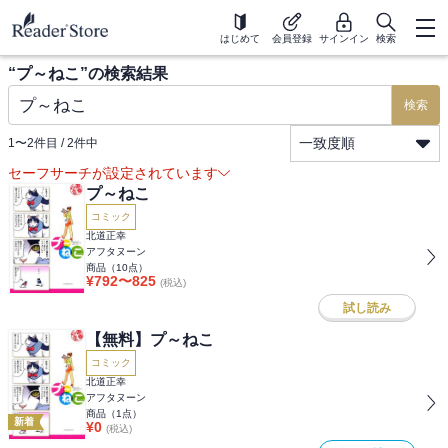
はじめて
会員登録
サインイン
検索
“
プ～ねこ
”の検索結果
検索
一致度順
1
〜
2
件目 /
2
件中
セーフサーチが設定されています
プ～ねこ
コミック
北道正幸
アフタヌーン
商品（
10
点）
¥
792
〜
825
(税込)
試し読み
【無料】プ～ねこ
コミック
北道正幸
アフタヌーン
商品（
1
点）
新着
¥
0
(税込)