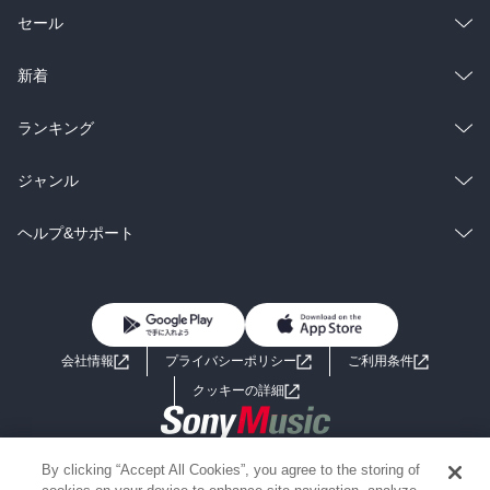
総合
コミック
セール
ラノベ
小説
総合
コミック
新着
雑誌・グラビア
ビジネス・実用
ラノベ
小説
総合
コミック
ランキング
BL・TL
雑誌・グラビア
ビジネス・実用
ラノベ
小説
総合
コミック
ジャンル
BL・TL
雑誌・グラビア
ビジネス・実用
ラノベ
小説
コミック
男性コミック
ヘルプ&サポート
BL・TL
雑誌・グラビア
ビジネス・実用
女性コミック
コミック誌
初めての方へ
ヘルプ
BL・TL
ライトノベル
男子向けラノベ
よくあるご質問
お問い合わせ
会社情報
プライバシーポリシー
ご利用条件
女子向けラノベ
小説
利用規約
クッキーの詳細
国内小説
海外小説
Copyright 2017 - 2026 Sony Music Entertainment(Japan) Inc.
By clicking “Accept All Cookies”, you agree to the storing of
ミステリー
SF
Information on the site is for the Japan domestic market only