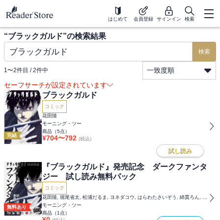
はじめて
会員登録
サインイン
検索
“
ブラックガルド
”の検索結果
検索
一致度順
1
〜
2
件目 /
2
件中
セーフサーチが設定されています
ブラックガルド
コミック
花田陵
モーニング・ツー
商品（
5
点）
完結
¥
704
〜
792
(税込)
試し読み
『ブラックガルド』発売記念 ダークファンタ
ジー 試し読み無料パック
コミック
花田陵, 堀尾省太, 松浦だるま, ヨネダコウ, はらわたさいぞう, 綿貫ろん, 三浦追儺, 桜井画門, 石黒正数, 片瀬茶柴, 城平京, 小池ノクト, イナベカズ, 蔵石ユウ, 田中空
モーニング・ツー
無料あり
商品（
1
点）
¥
0