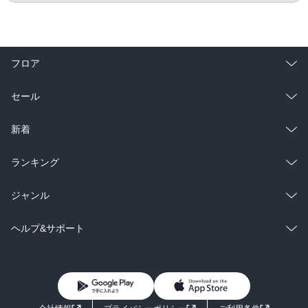
フロア
総合
コミック
セール
ラノベ
小説
総合
コミック
新着
雑誌・グラビア
ビジネス・実用
ラノベ
小説
総合
コミック
ランキング
BL・TL
雑誌・グラビア
ビジネス・実用
ラノベ
小説
総合
コミック
ジャンル
BL・TL
雑誌・グラビア
ビジネス・実用
ラノベ
小説
コミック
男性コミック
ヘルプ&サポート
BL・TL
雑誌・グラビア
ビジネス・実用
女性コミック
コミック誌
初めての方へ
ヘルプ
BL・TL
ライトノベル
男子向けラノベ
よくあるご質問
お問い合わせ