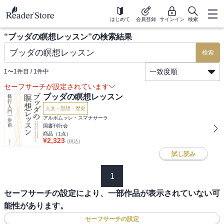
はじめて
会員登録
サインイン
検索
“
ブッダの瞑想レッスン
”の検索結果
検索
一致度順
1
〜
1
件目 /
1
件中
セーフサーチが設定されています
ブッダの瞑想レッスン
人文・思想・歴史
アルボムッレ・スマナサーラ
国書刊行会
商品（
1
点）
¥
2,323
(税込)
試し読み
1
セーフサーチの設定により、一部作品が表示されていない可
能性があります。
セーフサーチの設定