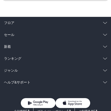
フロア
総合
コミック
セール
ラノベ
小説
総合
コミック
新着
雑誌・グラビア
ビジネス・実用
ラノベ
小説
総合
コミック
ランキング
BL・TL
雑誌・グラビア
ビジネス・実用
ラノベ
小説
総合
コミック
ジャンル
BL・TL
雑誌・グラビア
ビジネス・実用
ラノベ
小説
コミック
男性コミック
ヘルプ&サポート
BL・TL
雑誌・グラビア
ビジネス・実用
女性コミック
コミック誌
初めての方へ
ヘルプ
BL・TL
ライトノベル
男子向けラノベ
よくあるご質問
お問い合わせ