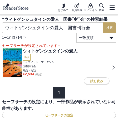
はじめて
会員登録
サインイン
検索
“
ウィトゲンシュタインの愛人 国書刊行会
”の検索結果
検索
一致度順
1
〜
1
件目 /
1
件中
セーフサーチが設定されています
ウィトゲンシュタインの愛人
小説
デイヴィッド・マークソン
国書刊行会
商品（
1
点）
¥
2,534
(税込)
試し読み
1
セーフサーチの設定により、一部作品が表示されていない可
能性があります。
セーフサーチの設定