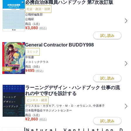
必携自治体職員ハンドブック 第7次改訂版
社会・政治・法律
公職研編集部
公職研
商品（
1
点）
¥
3,080
(税込)
試し読み
General Contractor BUDDY998
コミック
中垣慶
Ｊコミックテラス
商品（
3
点）
完結
¥
495
(税込)
試し読み
ラーニングデザイン・ハンドブック 仕事の流
れの中で学びを設計する
ビジネス・経済
クリスタル・カダキア, リサ・Ｍ・Ｄ・オウエンス, 中原孝子
日本能率協会マネジメントセンター
商品（
1
点）
¥
2,860
(税込)
試し読み
Ｎａｔｕｒａｌ Ｖｅｎｔｉｌａｔｉｏｎ Ｄ