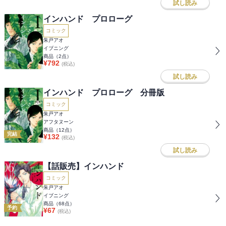
試し読み
インハンド プロローグ
コミック
朱戸アオ
イブニング
商品（
2
点）
¥
792
(税込)
試し読み
インハンド プロローグ 分冊版
コミック
朱戸アオ
アフタヌーン
商品（
12
点）
完結
¥
132
(税込)
試し読み
【話販売】インハンド
コミック
朱戸アオ
イブニング
商品（
68
点）
予約
¥
67
(税込)