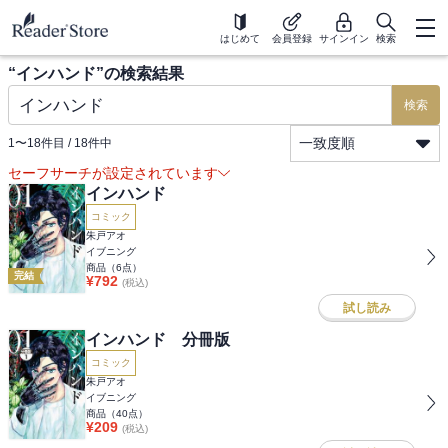
はじめて
会員登録
サインイン
検索
“
インハンド
”の検索結果
検索
一致度順
1
〜
18
件目 /
18
件中
セーフサーチが設定されています
インハンド
コミック
朱戸アオ
イブニング
商品（
6
点）
完結
¥
792
(税込)
試し読み
インハンド 分冊版
コミック
朱戸アオ
イブニング
商品（
40
点）
¥
209
(税込)