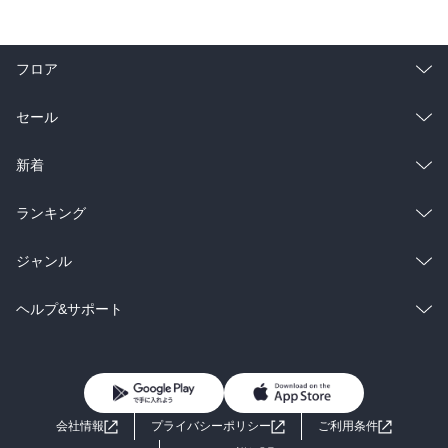
フロア
総合
コミック
セール
ラノベ
小説
総合
コミック
新着
雑誌・グラビア
ビジネス・実用
ラノベ
小説
総合
コミック
ランキング
BL・TL
雑誌・グラビア
ビジネス・実用
ラノベ
小説
総合
コミック
ジャンル
BL・TL
雑誌・グラビア
ビジネス・実用
ラノベ
小説
コミック
男性コミック
ヘルプ&サポート
BL・TL
雑誌・グラビア
ビジネス・実用
女性コミック
コミック誌
初めての方へ
ヘルプ
BL・TL
ライトノベル
男子向けラノベ
よくあるご質問
お問い合わせ
会社情報
プライバシーポリシー
ご利用条件
女子向けラノベ
小説
利用規約