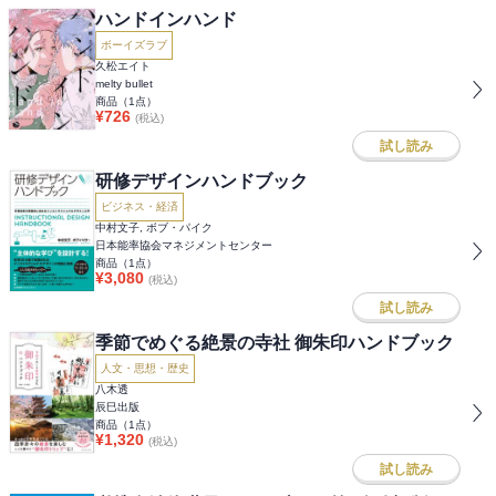
ハンドインハンド
ボーイズラブ
久松エイト
melty bullet
商品（
1
点）
¥
726
(税込)
試し読み
研修デザインハンドブック
ビジネス・経済
中村文子, ボブ・パイク
日本能率協会マネジメントセンター
商品（
1
点）
¥
3,080
(税込)
試し読み
季節でめぐる絶景の寺社 御朱印ハンドブック
人文・思想・歴史
八木透
辰巳出版
商品（
1
点）
¥
1,320
(税込)
試し読み