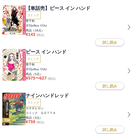
【単話売】ピース イン ハンド
コミック
聖千秋
月刊office YOU
商品（
18
点）
¥
143
(税込)
試し読み
ピース イン ハンド
コミック
聖千秋
月刊office YOU
商品（
3
点）
¥
575
〜
627
(税込)
試し読み
ナインハンドレッド
コミック
カサギヒロシ
コミック ＧＯＴＴＡ
商品（
3
点）
完結
¥
759
(税込)
試し読み