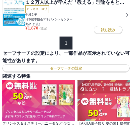
１２万人以上が学んだ「教える」理論をもとに
したノウハウ
ビジネス・経済
中村文子
日本能率協会マネジメントセンター
商品（
1
点）
¥
1,870
(税込)
試し読み
1
セーフサーチの設定により、一部作品が表示されていない可
能性があります。
セーフサーチの設定
関連する特集
プリンセス＆ミステリーボニータなど 少女向けコミック女性向けコミック準新作フェア