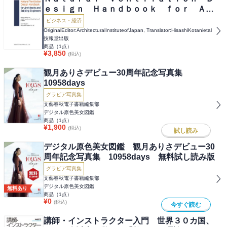
ｅｓｉｇｎ Ｈａｎｄｂｏｏｋ ｆｏｒ Ａｒ
ｃｈｉｔｅｃｔｓ ａｎｄ Ｂｕｉｌｄｉｎ
ビジネス・経済
ｇ Ｅｎｇｉｎｅｅｒｓ
OriginalEditor:ArchitecturalInstituteofJapan, Translator:HisashiKotanietal
技報堂出版
商品（
1
点）
¥
3,850
(税込)
観月ありさデビュー30周年記念写真集
10958days
グラビア写真集
文藝春秋電子書籍編集部
デジタル原色美女図鑑
商品（
1
点）
¥
1,900
(税込)
試し読み
デジタル原色美女図鑑 観月ありさデビュー30
周年記念写真集 10958days 無料試し読み版
グラビア写真集
文藝春秋電子書籍編集部
デジタル原色美女図鑑
無料あり
商品（
1
点）
¥
0
(税込)
今すぐ読む
講師・インストラクター入門 世界３０カ国、