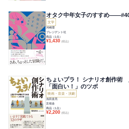
オタク中年女子のすすめ――#4
文学
河崎環
プレジデント社
商品（
1
点）
¥
1,430
(税込)
ちょいプラ！ シナリオ創作術
「面白い！」のツボ
映画・音楽・演劇
浅田直亮
言視舎
商品（
1
点）
¥
2,200
(税込)