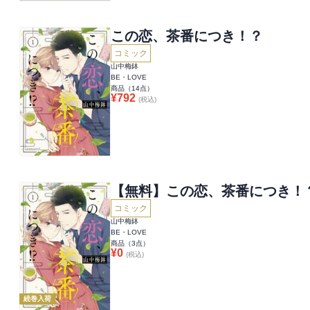
この恋、茶番につき！？
コミック
山中梅鉢
BE・LOVE
商品（
14
点）
¥
792
(税込)
【無料】この恋、茶番につき！
コミック
山中梅鉢
BE・LOVE
商品（
3
点）
¥
0
(税込)
続巻入荷