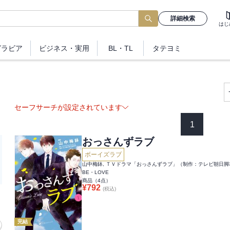
詳細検索
はじ
グラビア
ビジネス
・実用
BL・TL
タテヨミ
セーフサーチが設定されています
1
おっさんずラブ
ボーイズラブ
山中梅鉢, ＴＶドラマ「おっさんずラブ」（制作：テレビ朝日
BE・LOVE
商品（
4
点）
¥
792
(税込)
完結