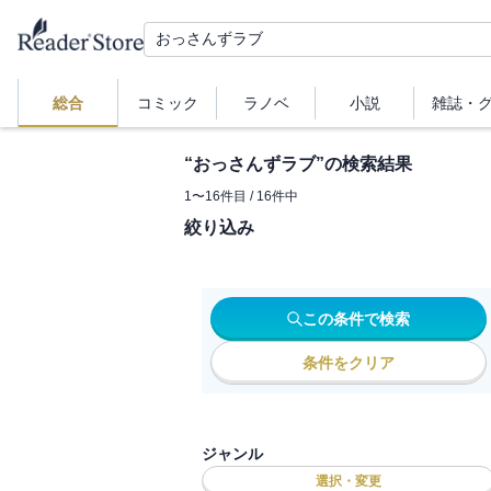
総合
コミック
ラノベ
小説
雑誌・
“
おっさんずラブ
”の検索結果
1
〜
16
件目 /
16
件中
絞り込み
この条件で検索
条件をクリア
ジャンル
選択・変更