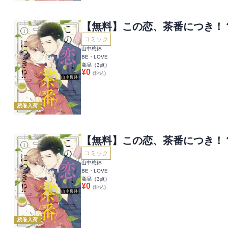
【無料】この恋、茶番につき！
コミック
山中梅鉢
BE・LOVE
商品（
3
点）
¥
0
(税込)
続巻入荷
【無料】この恋、茶番につき！
コミック
山中梅鉢
BE・LOVE
商品（
3
点）
¥
0
(税込)
続巻入荷