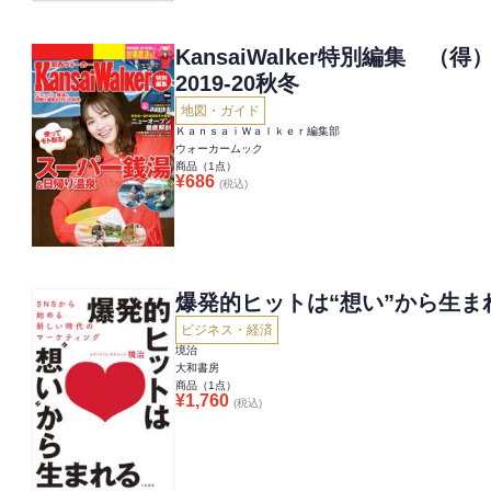
KansaiWalker特別編集 
2019-20秋冬
地図・ガイド
ＫａｎｓａｉＷａｌｋｅｒ編集部
ウォーカームック
商品（
1
点）
¥
686
(税込)
爆発的ヒットは“想い”から生ま
ビジネス・経済
境治
大和書房
商品（
1
点）
¥
1,760
(税込)