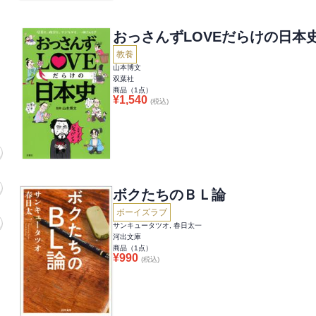
おっさんずLOVEだらけの日本
教養
山本博文
双葉社
商品（
1
点）
¥
1,540
(税込)
ボクたちのＢＬ論
ボーイズラブ
サンキュータツオ, 春日太一
河出文庫
商品（
1
点）
¥
990
(税込)