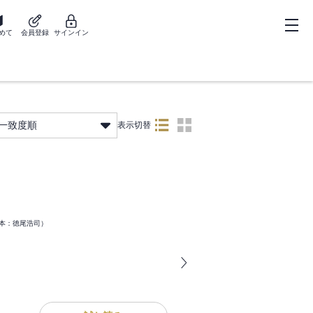
めて
会員登録
サインイン
一致度順
表示切替
脚本：徳尾浩司）