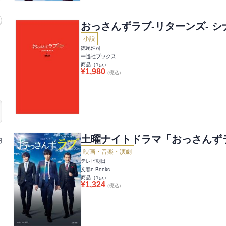
おっさんずラブ-リターンズ- 
小説
徳尾浩司
一迅社ブックス
商品（
1
点）
¥
1,980
(税込)
土曜ナイトドラマ「おっさんず
円
映画・音楽・演劇
テレビ朝日
文春e-Books
商品（
1
点）
¥
1,324
(税込)