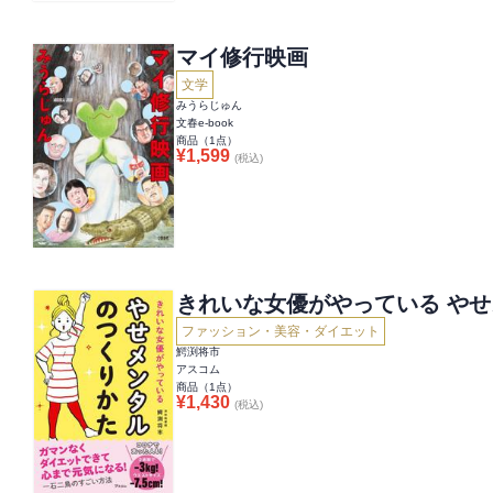
マイ修行映画
文学
みうらじゅん
文春e-book
商品（
1
点）
¥
1,599
(税込)
きれいな女優がやっている や
ファッション・美容・ダイエット
鰐渕将市
アスコム
商品（
1
点）
¥
1,430
(税込)