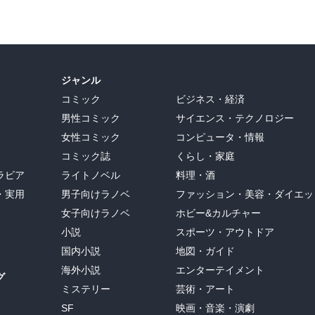
ジャンル
コミック
ビジネス・経済
男性コミック
サイエンス・テクノロジー
女性コミック
コンピュータ・情報
コミック誌
くらし・家庭
ラビア
ライトノベル
料理・酒
・実用
男子向けラノベ
ファッション・美容・ダイエッ
女子向けラノベ
ホビー&カルチャー
小説
スポーツ・アウトドア
国内小説
地図・ガイド
海外小説
エンターテイメント
グ
ミステリー
芸術・アート
SF
映画・音楽・演劇