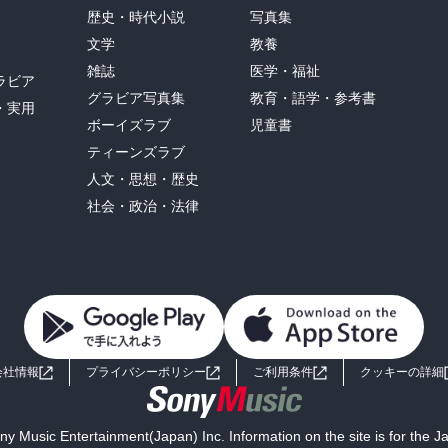
歴史・時代小説
写真集
文学
教養
雑誌
医学・福祉
ラビア
グラビア写真集
教育・語学・参考書
・実用
ボーイズラブ
児童書
ティーンズラブ
人文・思想・歴史
社会・政治・法律
会社情報
プライバシーポリシー
ご利用条件
クッキーの詳細
y Music Entertainment(Japan) Inc. Information on the site is for the 