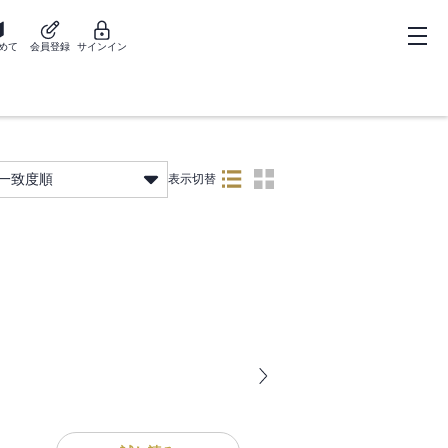
めて
会員登録
サインイン
一致度順
表示切替