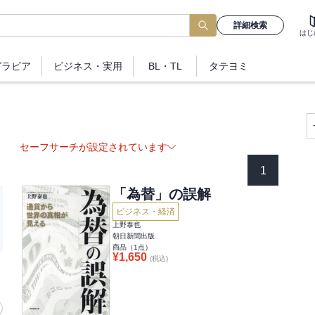
詳細検索
はじ
グラビア
ビジネス
・実用
BL・TL
タテヨミ
セーフサーチが設定されています
1
「為替」の誤解
ビジネス・経済
上野泰也
朝日新聞出版
商品（
1
点）
¥
1,650
(税込)