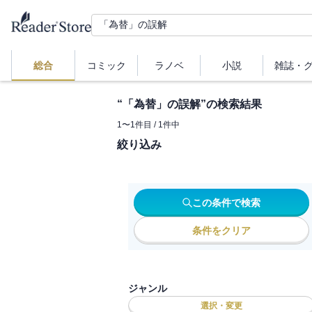
総合
コミック
ラノベ
小説
雑誌・
“
「為替」の誤解
”の検索結果
1
〜
1
件目 /
1
件中
絞り込み
この条件で検索
条件をクリア
ジャンル
選択・変更