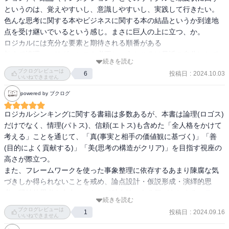
というのは、覚えやすいし、意識しやすいし、実践して行きたい。

色んな思考に関する本やビジネスに関する本の結晶というか到達地
点を受け継いでいるという感じ。まさに巨人の上に立つ、か。

ロジカルには充分な要素と期待される順番がある

加えて情理、レリヴァンスも必要というところは最近の自分にとて
続きを読む
もヒットした。

ブクログレビューは
投稿日
:
2024.10.03
6
他者の仮説を頭ごなしに否定するのではなく、筋を通す可能性を考
いいねできません
える、思いやりの原理は自分も持って行きたい。

powered by ブクログ
問いには、背景としての後、今後どうなるかの前、外と内、さらに
は視座を上げる高さがある。

ロジカルシンキングに関する書籍は多数あるが、本書は論理(ロゴス)
心理的盲点に気をつけながら。
だけでなく、情理(パトス)、信頼(エトス)も含めた「全人格をかけて
考える」ことを通じて、「真(事実と相手の価値観に基づく)」「善
(目的によく貢献する)」「美(思考の構造がクリア)」を目指す視座の
高さが際立つ。

また、フレームワークを使った事象整理に依存するあまり陳腐な気
づきしか得られないことを戒め、論点設計・仮説形成・演繹的思
考・帰納的思考を自在にこなして独自性のある気づきとするステッ
続きを読む
プを丁寧に説明している点は、帯にある「あたらしい論理的思考の
ブクログレビューは
投稿日
:
2024.09.16
1
教科書」と呼ぶにふさわしい。

いいねできません
四象限のQADIサイクルは、個人的にはオーウェンのデザイン行動モ