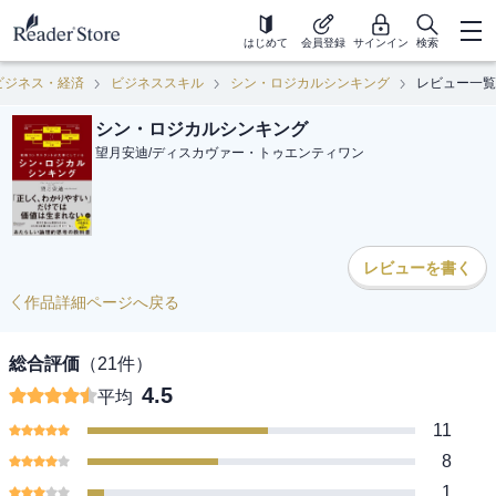
はじめて
会員登録
サインイン
検索
ビジネス・経済
ビジネススキル
シン・ロジカルシンキング
レビュー一覧
シン・ロジカルシンキング
望月安迪
/
ディスカヴァー・トゥエンティワン
レビューを書く
作品詳細ページへ戻る
総合評価
（
21
件）
4.5
平均
11
8
1