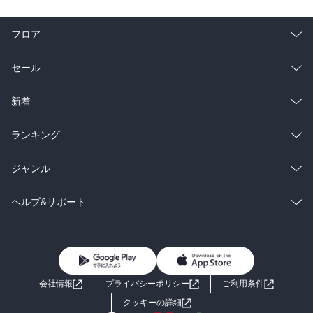
支えとなる理由　値段が高くない・考える力があがる

・論理と情理が合わさって初めて腹落ちする

フロア
└頭での理解と心の共感

総合
コミック
セール
2章:論証の第一の方法(示唆を引き出す演繹的思考法)

・繋げて考える、が演繹法

ラノベ
小説
総合
コミック
新着
例)

①前提条件_犬は散歩が好き

雑誌・グラビア
ビジネス・実用
ラノベ
小説
総合
コミック
ランキング
②個別事象_コロは犬である

③意味合い_コロは散歩が好き

BL・TL
雑誌・グラビア
ビジネス・実用
ラノベ
小説
総合
コミック
ジャンル
・演繹的思考の実践ケース

BL・TL
雑誌・グラビア
ビジネス・実用
ラノベ
小説
コミック
男性コミック
①報告資料の全体構成を組み立てる

ヘルプ&サポート
1.ストーリーの最初と最後を配置する

BL・TL
雑誌・グラビア
ビジネス・実用
2.間にあるキラーチャートを抑える

女性コミック
コミック誌
初めての方へ
ヘルプ
3.キラーチャートの前後をつなぎ最初と最後を橋渡しする

BL・TL
ライトノベル
男子向けラノベ
よくあるご質問
お問い合わせ
3章:論証の第二の方法(結論に引き上げる帰納的思考法)

会社情報
プライバシーポリシー
ご利用条件
・帰納的思考法とはひとことにまとめる

女子向けラノベ
小説
利用規約
クッキーの詳細
└個別事例で、イギリスの白鳥は白い・フランスの白鳥は白い・××の