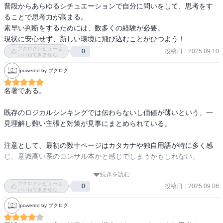
普段からあらゆるシチュエーションで自分に問いをして、思考をす
ることで思考力が高まる。

素早い判断をするためには、数多くの経験が必要。

現状に安心せず、新しい環境に飛び込むことがひつよう！
ブクログレビューは
投稿日
:
2025.09.10
0
いいねできません
powered by ブクログ
名著である。

既存のロジカルシンキングでは伝わらないし価値が薄いという、一
見理解し難い主張と対策が見事にまとめられている。

注意として、最初の数十ページはカタカナや独自用語が特に多く感
じ、意識高い系のコンサル本かと感じでしまうかもしれない。

続きを読む
しかし、それに目を瞑れば、言っていることは的を射ていて、とて
ブクログレビューは
投稿日
:
2025.09.06
0
も参考になる。

いいねできません
powered by ブクログ
本当におすすめの本。