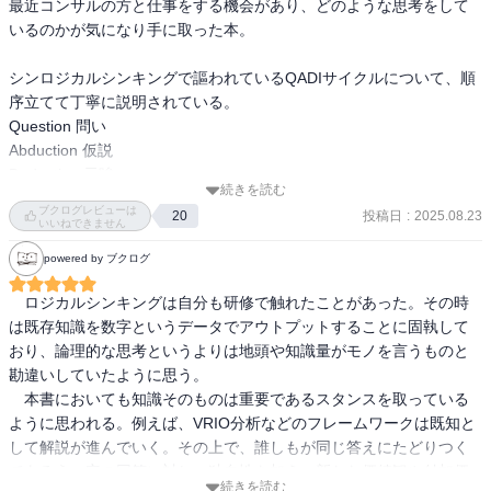
最近コンサルの方と仕事をする機会があり、どのような思考をして
いるのかが気になり手に取った本。

シンロジカルシンキングで謳われているQADIサイクルについて、順
序立てて丁寧に説明されている。

Question 問い

Abduction 仮説

Deduction 示唆

続きを読む
Induction 結論

ブクログレビューは
投稿日
:
2025.08.23
20
サイクル

いいねできません
powered by ブクログ
この5つの力がどれだけ成熟しているかによって、自身の思考の成熟
度がわかるが、自分はまだまだレベルが低い箇所が多いと実感し
　ロジカルシンキングは自分も研修で触れたことがあった。その時
た。

は既存知識を数字というデータでアウトプットすることに固執して
日々の物事や出来事への問いの立て方や仮説の持ち方を意識して考
おり、論理的な思考というよりは地頭や知識量がモノを言うものと
えていくことで、思考のレベルをより一層高めていきたい。

勘違いしていたように思う。

　本書においても知識そのものは重要であるスタンスを取っている
考えるという営みはデリケートで自分でその感覚を養っていくしか
ように思われる。例えば、VRIO分析などのフレームワークは既知と
ないという本文の言葉通り、日頃から問いを立てることが大事なの
して解説が進んでいく。その上で、誰しもが同じ答えにたどりつく
だと理解した。
であろう一定の回答に対し、独自性を加え、新たな価値観や付加価
続きを読む