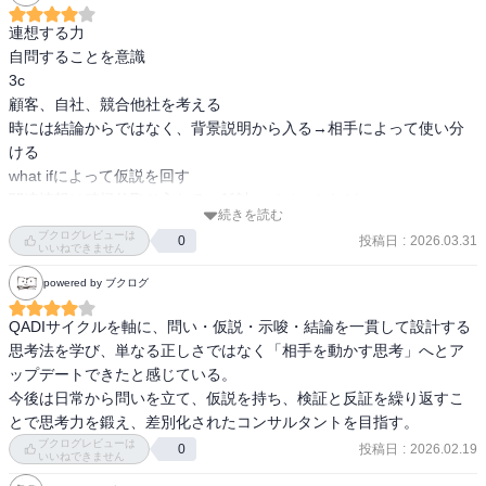
という小さな流れのサイクルを考えていくのが、シンロジカルシン
キングである。

連想する力

自問することを意識

論理だけではなく、人の感情や思いといった「情理」を思考の型に
3c

組み込んでいこうとする姿勢はとてもいい。あと引用が教養に富ん
顧客、自社、競合他社を考える

でいて好き。冒頭の松岡正剛とか、ビジネス書ではなかなか見な
時には結論からではなく、背景説明から入る→相手によって使い分
い。

ける

what ifによって仮説を回す

この本でしか得られないようなロジカルシンキングの方法は正直な
関連情報は積極的取り入れる→雑誌、イベントなど

いんだけど、最近のロジカルシンキングの流れを全て総合したよう
続きを読む
関連書籍、最新情報、インタビュー
ブクログレビューは
な本で、これ一冊でいいなというお得感がある。おすすめ。

投稿日
:
2026.03.31
0
いいねできません
powered by ブクログ
断片化しているロジカルシンキングのフレームワークを、1つに総合
しようとする試みとも言えるか。綜合といえば、最後がヘーゲルの
QADIサイクルを軸に、問い・仮説・示唆・結論を一貫して設計する
ミネルヴァの梟の引用で終わるのも示唆的だな。というかヘーゲル
思考法を学び、単なる正しさではなく「相手を動かす思考」へとア
の哲学を前提で作ってるのかこの本。書いてて今気づいた。

ップデートできたと感じている。

今後は日常から問いを立て、仮説を持ち、検証と反証を繰り返すこ
あと同じ著者の『目的ドリブン』は、この思考の型をOSにしたアプ
とで思考力を鍛え、差別化されたコンサルタントを目指す。
リのようなものらしい。個人的にはそっちの方が即実践に役立つの
ブクログレビューは
投稿日
:
2026.02.19
0
いいねできません