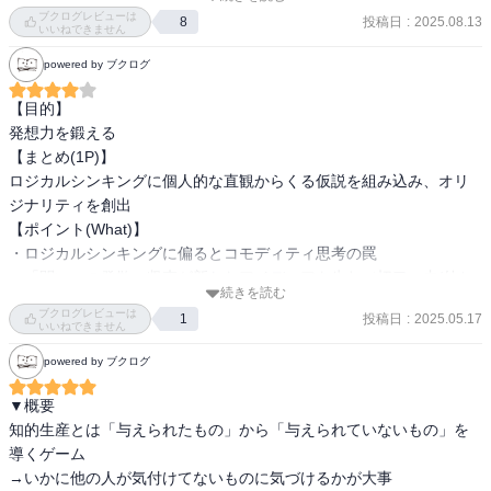
値を提供することが大切であるというメッセージを発しているよう
ブクログレビューは
投稿日
:
2025.08.13
8
に思えた。

いいねできません
　｢思考のコモディティ化｣など、繰り返し使用されるキーワードが
powered by ブクログ
鼻につくこともあったが、思考プロセスの整理方法にとどまらない
視座を与えてくれる点で、読んで良かったと素直に思える書籍だっ
【目的】

た。
発想力を鍛える

【まとめ(1P)】

ロジカルシンキングに個人的な直観からくる仮説を組み込み、オリ
ジナリティを創出

【ポイント(What)】

・ロジカルシンキングに偏るとコモディティ思考の罠

・「問い」の発散⇔収束が新たなアイディアを生む（切口：内/外と
続きを読む
前/後）

ブクログレビューは
投稿日
:
2025.05.17
1
・QAIDサイクル（問いを立てる→仮説をたてる→演繹手的に情報の
いいねできません
可能性を引き出す→正しさを検証）

powered by ブクログ
【アウトプット(How)】

・「主観」「信念」で独自の仮説を生み出し、ロジカルシンキング
▼概要

で発展、検証

知的生産とは「与えられたもの」から「与えられていないもの」を
・他人の仮説のあら捜しをするのではなく、有用性に着目する

導くゲーム

→いかに他の人が気付けてないものに気づけるかが大事
