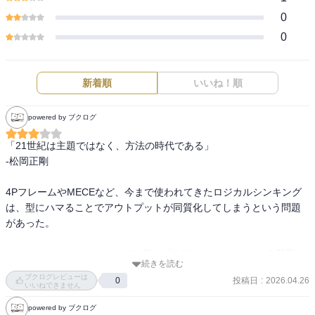
0
0
新着順
いいね！順
powered by ブクログ
「21世紀は主題ではなく、方法の時代である」

-松岡正剛

4PフレームやMECEなど、今まで使われてきたロジカルシンキング
は、型にハマることでアウトプットが同質化してしまうという問題
があった。

そこで、ロジカルシンキングの型を「QADIサイクル」という新型に
続きを読む
更新しよう、そんな野心的な提案をしているのが本書。

ブクログレビューは
投稿日
:
2026.04.26
0
いいねできません
発見→論証という大きな流れの中で、Q問い→A仮説→D示唆→I結論
powered by ブクログ