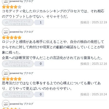
powered by ブクログ
コモディティ化したロジカルシンキングのプロセスでは、それ相応
のアウトプットしかでない。そりゃそうだ。
ブクログレビューは
投稿日
:
2025.12.19
1
いいねできません
powered by ブクログ
ロジックと感情がある相手に伝えることや、自分の独自の発想して
からそれに対して肉付けや現実との齟齬の確認をしていくことが印
象に残った。

企業への診断実習で学んだことの言語化がされており腹落ちした。
ブクログレビューは
投稿日
:
2025.12.16
0
いいねできません
powered by ブクログ
思考法だけではなく仕事をする上での心構えについても書いてあ
ブクログレビューは
投稿日
:
2025.10.24
0
いいねできません
powered by ブクログ