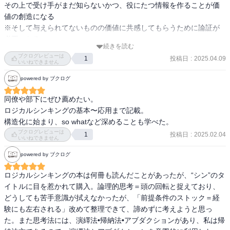
【その他】

その上で受け手がまだ知らないかつ、役にたつ情報を作ることが価
・論証は相手を論破するためではなく、組織がともに動く動機付け
値の創造になる

にこそ意義がある

※そして与えられてないものの価値に共感してもらうために論証が
・「情報をやみくもに集めてから整理する」のではなく仮説を立て
必要になる

て情報を収める

続きを読む
→論証は相手を論破するためではなく、動機づけし、共に動くため
ブクログレビューは
・知的ポジティブ：発想がわき、他人のアイディアにも「それいい
投稿日
:
2025.04.09
1
にある

いいねできません
ね」と好意的に受け止められる
powered by ブクログ
そのための思考法

・演繹法

同僚や部下にぜひ薦めたい。

・帰納法

ロジカルシンキングの基本〜応用まで記載。

・アブダクション

構造化に始まり、so whatなど深めることも学べた。
→まずはインプット量、経験量を増やすことが必要

ブクログレビューは
投稿日
:
2025.02.04
1
いいねできません
これらをたくさん集めた上で、抽象化する、そして思考をずらすこ
とで結論を飛躍させること

powered by ブクログ
※飛躍させることでコモディティ化から抜け出す

ロジカルシンキングの本は何冊も読んだことがあったが、“シン”のタ
イトルに目を惹かれて購入。論理的思考＝頭の回転と捉えており、
▼思考の流れのフォーマット

どうしても苦手意識が拭えなかったが、「前提条件のストック＝経
帰納法でさまざまなサンプルを集め、そこから前提を作る

験にも左右される」改めて整理できて、諦めずに考えようと思っ
→前提をもとに演繹法で結論を拡大していく

た。また思考法には、演繹法•帰納法•アブダクションがあり、私は帰