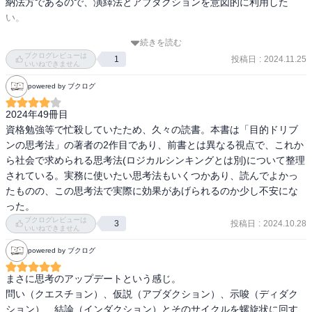
※しかしそれだけだと再現性は高いがコモディティ化に陥る可能性
納法方であるので、演繹法とアブダクションを意図的に利用した
がある

い。

→アブダクション(仮説、推論)を使い、全く新しい角度での思慮、発
続きを読む
想の拡大や飛躍をさせる

「思考スピードは必ずしも頭の回転によるものではなく、前提条件
ブクログレビューは
投稿日
:
2024.11.25
1
※アブダクションはロジックを飛躍するため、斬新ではあるが論証
のストックをどれほど持っているかにも大きく左右される」

いいねできません
の確からしさが損なわれる可能性が高い

「思考には、論証と発見の２つがある」

powered by ブクログ
↑これらを活用して思考すると良い

「演繹法→手持ちの情報が持つポテンシャルを引き出し、最大限の
有効活用がてきる。帰納法→個別のサンプルを観察•収集すること
2024年49冊目

▼すべき考え方

で、一般性の高い結論を導くことがでにる。アブダクション→まっ
資格勉強等で忙殺していたため、久々の読書。本書は「目的ドリブ
「あえて自分に批判になって、改善のサイクルを自分で回せるよう
たく新しい仮説の発見が可能にしてくれる。」

ンの思考法」の著者の2作目であり、前書とは異なる視点で、これか
になろう」

「語りの真実とは、ロゴス（論理→誰もが理解できる筋道立った語
ら社会で求められる思考法(ロジカルシンキングとは別)について整理
「いいとこ取りの私淑で、周りの人物を観察して真似してみよう」

り）•パトス（情熱→内面の価値観•思いを乗せた語り）•エートス
されている。実務に使いたい思考法もいくつかあり、読んでよかっ
「量質転化の考えで仕事や日常で鍛錬の場数をどんどん稼いでいこ
（信頼→相手からの信頼を得る誠実な語り）」
たものの、この思考法で実際に効果があげられるのか少し不安にな
った。
ブクログレビューは
投稿日
:
2024.10.28
3
いいねできません
powered by ブクログ
まさに思考のアップデートという感じ。

問い（クエスチョン）、仮説（アブダクション）、示唆（ディダク
ション）、結論（インダクション）とそのサイクルを螺旋状に回す