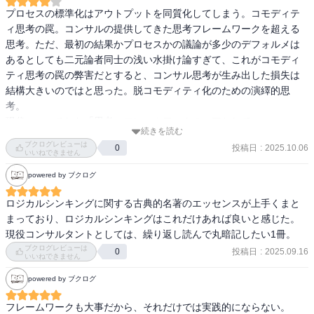
プロセスの標準化はアウトプットを同質化してしまう。コモディテ
ィ思考の罠。コンサルの提供してきた思考フレームワークを超える
思考。ただ、最初の結果かプロセスかの議論が多少のデフォルメは
あるとしても二元論者同士の浅い水掛け論すぎて、これがコモディ
ティ思考の罠の弊害だとすると、コンサル思考が生み出した損失は
結構大きいのではと思った。脱コモディティ化のための演繹的思
考。

現代にマッチした「思考」フレームワークのコアとして、
続きを読む
Q(Question: 問い) / A (Abduction: 仮説) / D (Deduction: 示唆) / I 
ブクログレビューは
投稿日
:
2025.10.06
0
(Induction: 結論)を提唱。
いいねできません
powered by ブクログ
ロジカルシンキングに関する古典的名著のエッセンスが上手くまと
まっており、ロジカルシンキングはこれだけあれば良いと感じた。

現役コンサルタントとしては、繰り返し読んで丸暗記したい1冊。
ブクログレビューは
投稿日
:
2025.09.16
0
いいねできません
powered by ブクログ
フレームワークも大事だから、それだけでは実践的にならない。
