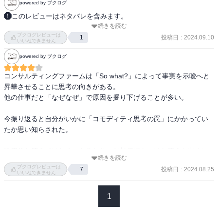
powered by ブクログ
デルとのアナロジーを想起させ、デザイン思考との相性のよさを感
このレビューはネタバレを含みます。
じさせる。
続きを読む
備忘録

ブクログレビューは
序章:なぜ、ロジカルシンキングのアプデが必要か

投稿日
:
2024.09.10
1
いいねできません
・思考の型に込めた4つのキーコンセプト

powered by ブクログ
1.論理的整合性から論理的意外性へ

2.客観性の一辺倒から主観と客観の知的バランスへ

コンサルティングファームは「So what?」によって事実を示唆へと
3.自己中心的か論理から他者配慮の情理へ

昇華させることに思考の向きがある。

4.規則主義から型と破れの戯れへ

他の仕事だと「なぜなぜ」で原因を掘り下げることが多い。

・シンロジカルシンキングは、どのような頭の使い方をすれば良い
今振り返ると自分がいかに「コモディティ思考の罠」にかかってい
かを指して目的ドリブンの思考は何のために何を目指してどのよう
たか思い知らされた。

に達成するか、の成果創出のストーリーの描き方

汎用的な答えではなく、自分なりの付加価値をつけた答えを出すに
1章:論証(ロジカルシンキングの基本原則)

続きを読む
は、「QADIサイクル」が重要。

・伝えたいことと支えとなる理由をお互いに繋ぎ合わせ、自分の主
ブクログレビューは
投稿日
:
2024.08.25
7
Q：問い

いいねできません
張の正しさを示すことが論調。

A：仮説

例)

D：示唆

1
問い　新しいおもちゃを買うべきか？

I：結論
伝えたいこと　買うべき
