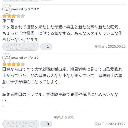
の方針なのだろう。後半は園田が担当する売れない若手漫画家を餌
powered by ブクログ
食にしていくサイコサスペンス。こちらは前半のような理屈で考え
られる犯罪動機を超えた人間の精神の在り方の恐ろしさを描いてい
第二巻

る。倒錯した性行為のような殺害場面の創出がいい（犯罪行為その
子を殺されて復讐を果たした母親の再生と新たな事件新たな狂気。
ものがいいという意味ではありません）。
ちょっと「地雷震」に似てる気がする。あんなスタイリッシュな作
画じゃないけど笑笑
ブクログレビューは
投稿日
:
2025.06.10
1
いいねできません
powered by ブクログ
田舎から出てきて大学就職結婚出産。順風満帆に見えて自己愛膨れ
上がっていた。どの母親も大なり小なり歪んでいて、母親同士の悪
意に子供が犠牲になってしまう。

*

編集者園田のトラブル。実体験主義で犯罪や倫理にためらいがな
い。

*

全体的に葛藤もなく淡々と犯罪が進むので虚無感が強い。
続きを読む
ブクログレビューは
投稿日
:
2023.09.27
0
いいねできません