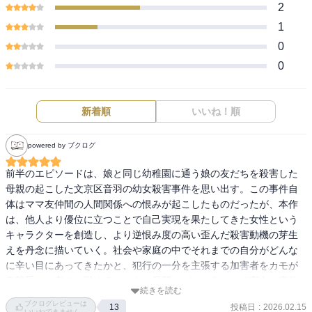
2
1
0
0
新着順
いいね！順
powered by ブクログ
前半のエピソードは、娘と同じ幼稚園に通う娘の友だちを殺害した
母親の起こした文京区音羽の幼女殺害事件を思い出す。この事件自
体はママ友仲間の人間関係への恨みが起こしたものだったが、本作
は、他人より優位に立つことで自己実現を果たしてきた女性という
キャラクターを創造し、より逆恨み度の高い歪んだ殺害動機の芽生
えを丹念に描いていく。社会や家庭の中でそれまでの自分がどんな
に辛い目にあってきたかと、犯行の一分を主張する加害者をカモが
身勝手の一言で一蹴するいつもの展開だが、こうやって実在の事件
続きを読む
などを参考にしながら、人間の歪んだ自己愛の在り方を俯瞰し、読
ブクログレビューは
投稿日
:
2026.02.15
13
者と一緒にどうあるべきだったかを考えて行こうとするのが第２部
いいねできません