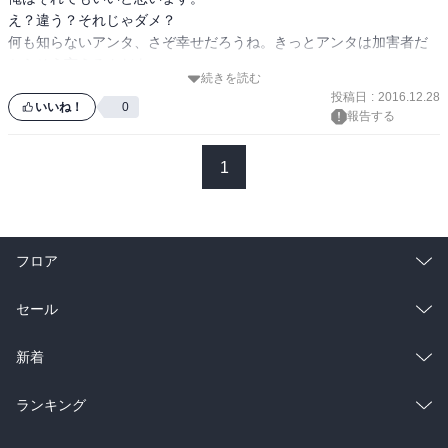
え？違う？それじゃダメ？

何も知らないアンタ、さぞ幸せだろうね。きっとアンタは加害者だ
からそう言えるんだよ。
続きを読む
投稿日
:
2016.12.28
いいね！
0
報告する
1
フロア
総合
コミック
セール
ラノベ
小説
総合
コミック
新着
雑誌・グラビア
ビジネス・実用
ラノベ
小説
総合
コミック
ランキング
BL・TL
雑誌・グラビア
ビジネス・実用