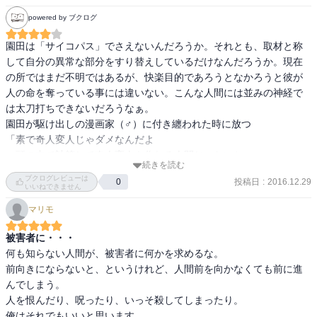
powered by ブクログ
園田は「サイコパス」でさえないんだろうか。それとも、取材と称
して自分の異常な部分をすり替えしているだけなんだろうか。現在
の所ではまだ不明ではあるが、快楽目的であろうとなかろうと彼が
人の命を奪っている事には違いない。こんな人間には並みの神経で
は太刀打ちできないだろうなぁ。

園田が駆け出しの漫画家（♂）に付き纏われた時に放つ

「素で奇人変人じゃダメなんだよ　

　頭の中で計算して奇人変人を作れる人間じゃないと　

続きを読む
　作家たるものね」

ブクログレビューは
投稿日
:
2016.12.29
0
この言葉が、凄い真理突いてて、納得してしまった。

いいねできません
なんかもんでんさんとか石原理さんとか読んでる気がする。カモと
マリモ
トラの相棒っぷりがべたべたしてないし、考え方も違うけど一蓮托
生なとこが凄い好きなんだが、この度は出番が少なかったが。
被害者に・・・
何も知らない人間が、被害者に何かを求めるな。

前向きにならないと、というけれど、人間前を向かなくても前に進
んでしまう。

人を恨んだり、呪ったり、いっそ殺してしまったり。

俺はそれでもいいと思います。
