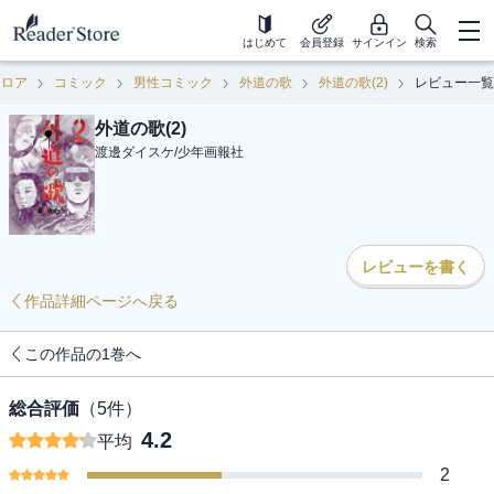
はじめて
会員登録
サインイン
検索
フロア
コミック
男性コミック
外道の歌
外道の歌(2)
レビュー一覧
外道の歌(2)
渡邊ダイスケ
/
少年画報社
レビューを書く
作品詳細ページへ戻る
この作品の1巻へ
総合評価
（
5
件）
4.2
平均
2