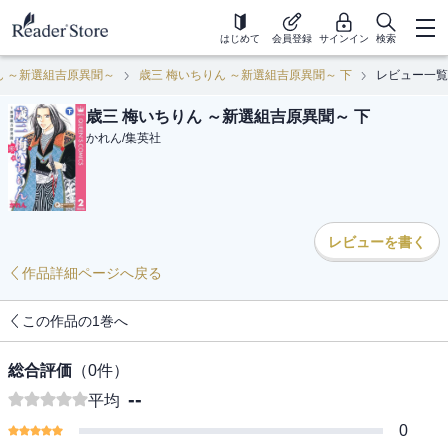
はじめて
会員登録
サインイン
検索
ん ～新選組吉原異聞～
歳三 梅いちりん ～新選組吉原異聞～ 下
レビュー一覧
歳三 梅いちりん ～新選組吉原異聞～ 下
かれん
/
集英社
レビューを書く
作品詳細ページへ戻る
この作品の1巻へ
総合評価
（
0
件）
--
平均
0