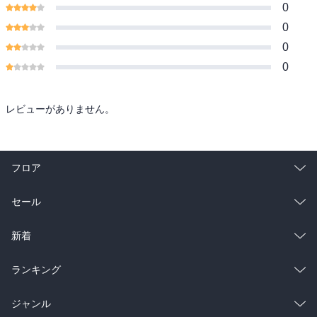
0
0
0
0
レビューがありません。
フロア
総合
コミック
セール
ラノベ
小説
総合
コミック
新着
雑誌・グラビア
ビジネス・実用
ラノベ
小説
総合
コミック
ランキング
BL・TL
雑誌・グラビア
ビジネス・実用
ラノベ
小説
総合
コミック
ジャンル