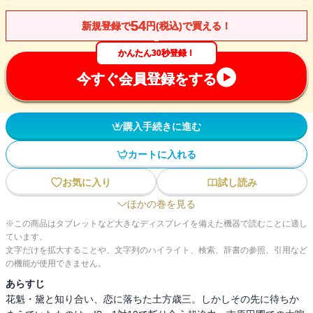
54
新規登録で
円(税込)で買える！
かんたん30秒登録！
今すぐ会員登録をする
購入手続きに進む
カートに入れる
お気に入り
試し読み
ほかの巻を見る
※この商品はタブレットなど大きなディスプレイを備えた機器で読むことに適し
ています。
文字だけを拡大することや、文字列のハイライト、検索、辞書の参照、引用など
の機能が使用できません。
あらすじ
花魁・黛と知り合い、恋に落ちた土方歳三。しかしその先に待ちか