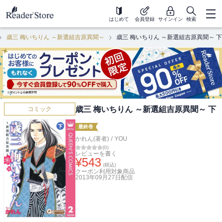
はじめて
会員登録
サインイン
検索
歳三 梅いちりん ～新選組吉原異聞～
歳三 梅いちりん ～新選組吉原異聞～ 下
歳三 梅いちりん ～新選組吉原異聞～ 下
コミック
最終巻
かれん(著者)
/
YOU
(
0
)
レビューを書く
¥
543
(税込)
クーポン利用対象商品
2013年09月27日
配信