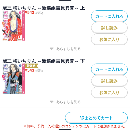
歳三 梅いちりん ～新選組吉原異聞～ 上
¥
543
(税込)
カートに入れる
試し読み
お気に入り
あらすじを見る
歳三 梅いちりん ～新選組吉原異聞～ 下
最終巻
カートに入れる
¥
543
(税込)
試し読み
お気に入り
あらすじを見る
まとめてカート
※無料、予約、入荷通知のコンテンツはカートに追加されません。