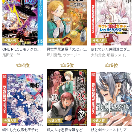
今週入荷
今週入荷
今週入荷
ONE PIECE モノクロ版 115
異世界居酒屋「のぶ」(22)
信じていた仲間達にダンジョン奥地で殺されかけたがギフト『無限ガチャ』でレベル９９９９の仲間達を手に入れて元パーティーメンバーと世界に復讐＆『ざまぁ！』します！（２３）
尾田栄一郎
蝉川夏哉
,
ヴァージニア二等兵
大前貴史
,
転
,
明鏡シスイ
,
ｔｅ
4
位
5
位
6
位
今週入荷
今週入荷
今週入荷
転生したら第七王子だったので、気ままに魔術を極めます（２４）
町人Ａは悪役令嬢をどうしても救いたい ～どぶと空と氷の姫君～１０【電子書店共通特典イラスト付】
杖と剣のウィストリア（１６）