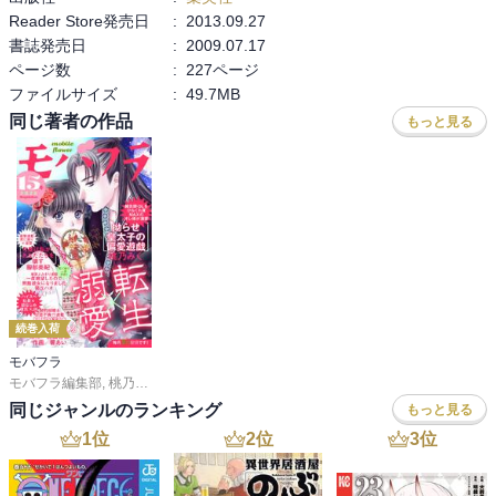
Reader Store発売日
:
2013.09.27
書誌発売日
:
2009.07.17
ページ数
:
227ページ
ファイルサイズ
:
49.7MB
同じ著者の作品
もっと見る
続巻入荷
モバフラ
モバフラ編集部
,
桃乃みく
,
宮城杏奈
,
響 あい
,
陽丘ハオ
,
服部美紀
同じジャンルのランキング
もっと見る
1
位
2
位
3
位