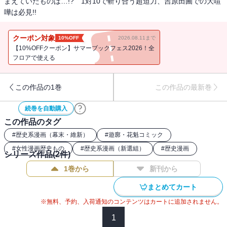
まえていたものは…!? 1対10で斬り合う超迫力、吉原田圃での大喧
嘩は必見!!
クーポン対象
10%OFF
2026.08.11まで
【10%OFFクーポン】サマーブックフェス2026！全
フロアで使える
この作品の1巻
この作品の最新巻
続巻を自動購入
この作品のタグ
#
歴史系漫画（幕末・維新）
#
遊廓・花魁コミック
#
女性漫画歴史もの
#
歴史系漫画（新選組）
#
歴史漫画
シリーズ作品(
2
件)
1巻から
新刊から
まとめてカート
※無料、予約、入荷通知のコンテンツはカートに追加されません。
1