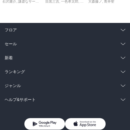
石沢庸介
,
謙虚なサークル
,
メル。
目黒三吉
,
一色孝太郎
,
Parum
大森藤ノ
,
青井聖
フロア
総合
コミック
セール
ラノベ
小説
総合
コミック
新着
雑誌・グラビア
ビジネス・実用
ラノベ
小説
総合
コミック
ランキング
BL・TL
雑誌・グラビア
ビジネス・実用
ラノベ
小説
総合
コミック
ジャンル
BL・TL
雑誌・グラビア
ビジネス・実用
ラノベ
小説
コミック
男性コミック
ヘルプ&サポート
BL・TL
雑誌・グラビア
ビジネス・実用
女性コミック
コミック誌
初めての方へ
ヘルプ
BL・TL
ライトノベル
男子向けラノベ
よくあるご質問
お問い合わせ