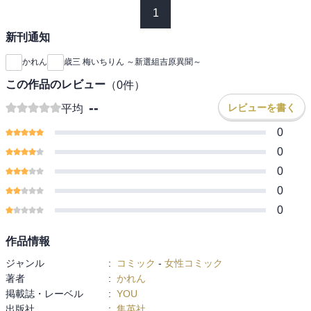
1
新刊通知
かれん
歳三 梅いちりん ～新選組吉原異聞～
この作品のレビュー
（
0
件）
--
レビューを書く
平均
0
0
0
0
0
作品情報
ジャンル
:
コミック
-
女性コミック
著者
:
かれん
掲載誌・レーベル
:
YOU
出版社
:
集英社