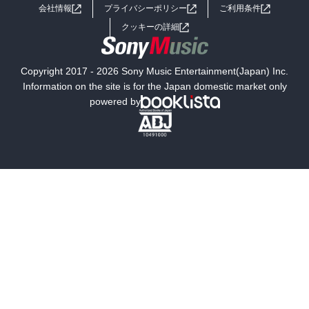
会社情報
プライバシーポリシー
ご利用条件
女子向けラノベ
小説
利用規約
クッキーの詳細
国内小説
海外小説
Copyright 2017 - 2026 Sony Music Entertainment(Japan) Inc.
ミステリー
SF
Information on the site is for the Japan domestic market only
powered by
歴史・時代小説
文学
雑誌
グラビア写真集
ボーイズラブ
ティーンズラブ
人文・思想・歴史
社会・政治・法律
ビジネス・経済
サイエンス・テクノロジー
コンピュータ・情報
くらし・家庭
料理・酒
ファッション・美容・ダイエット