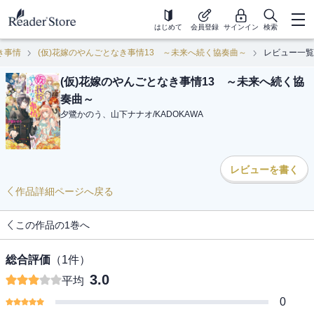
はじめて
会員登録
サインイン
検索
き事情
(仮)花嫁のやんごとなき事情13 ～未来へ続く協奏曲～
レビュー一覧
(仮)花嫁のやんごとなき事情13 ～未来へ続く協
奏曲～
夕鷺かのう、山下ナナオ
/
KADOKAWA
レビューを書く
作品詳細ページへ戻る
この作品の1巻へ
総合評価
（
1
件）
3.0
平均
0