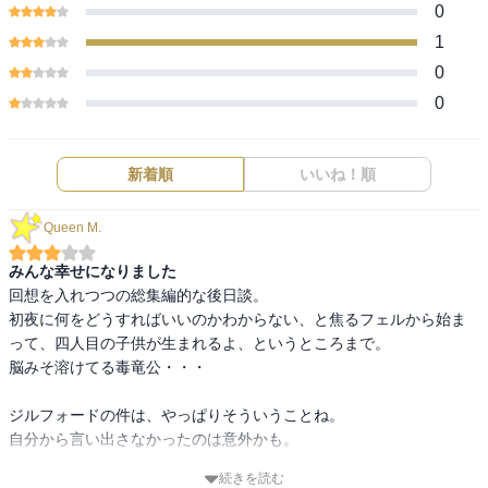
0
1
0
0
新着順
いいね！順
Queen M.
みんな幸せになりました
回想を入れつつの総集編的な後日談。

初夜に何をどうすればいいのかわからない、と焦るフェルから始ま
って、四人目の子供が生まれるよ、というところまで。

脳みそ溶けてる毒竜公・・・

ジルフォードの件は、やっぱりそういうことね。

自分から言い出さなかったのは意外かも。

続きを読む
とにかくみんな幸せになりました、というお話。
