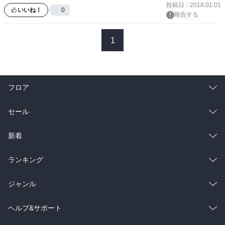
投稿日
:
2018.01.01
いいね！
0
報告する
1
フロア
総合
コミック
セール
ラノベ
小説
総合
コミック
新着
雑誌・グラビア
ビジネス・実用
ラノベ
小説
総合
コミック
ランキング
BL・TL
雑誌・グラビア
ビジネス・実用
ラノベ
小説
総合
コミック
ジャンル
BL・TL
雑誌・グラビア
ビジネス・実用
ラノベ
小説
コミック
男性コミック
ヘルプ&サポート