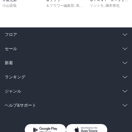
小山宙哉
＆フラワー編集部
,
島袋ユミ
ツジトモ
,
ましい柚茉
,
綱本将也
,
甘宮ちか
,
真
フロア
総合
コミック
セール
ラノベ
小説
総合
コミック
新着
雑誌・グラビア
ビジネス・実用
ラノベ
小説
総合
コミック
ランキング
BL・TL
雑誌・グラビア
ビジネス・実用
ラノベ
小説
総合
コミック
ジャンル
BL・TL
雑誌・グラビア
ビジネス・実用
ラノベ
小説
コミック
男性コミック
ヘルプ&サポート
BL・TL
雑誌・グラビア
ビジネス・実用
女性コミック
コミック誌
初めての方へ
ヘルプ
BL・TL
ライトノベル
男子向けラノベ