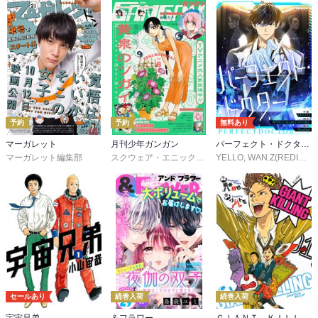
予約
予約
無料あり
マーガレット
月刊少年ガンガン
パーフェクト・ドクター【タテヨミ】
マーガレット編集部
スクウェア・エニックス
,
matoba
YELLO
,
つみきどう
,
WAN.Z(REDICE STUDIO)
,
石原宙
セールあり
続巻入荷
続巻入荷
宇宙兄弟
＆フラワー
ＧＩＡＮＴ ＫＩＬＬＩＮＧ