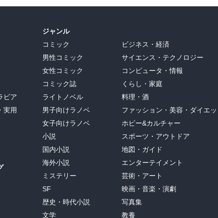
ジャンル
コミック
ビジネス・経済
男性コミック
サイエンス・テクノロジー
女性コミック
コンピュータ・情報
コミック誌
くらし・家庭
ラビア
ライトノベル
料理・酒
・実用
男子向けラノベ
ファッション・美容・ダイエッ
女子向けラノベ
ホビー&カルチャー
小説
スポーツ・アウトドア
国内小説
地図・ガイド
海外小説
エンターテイメント
グ
ミステリー
芸術・アート
SF
映画・音楽・演劇
歴史・時代小説
写真集
文学
教養