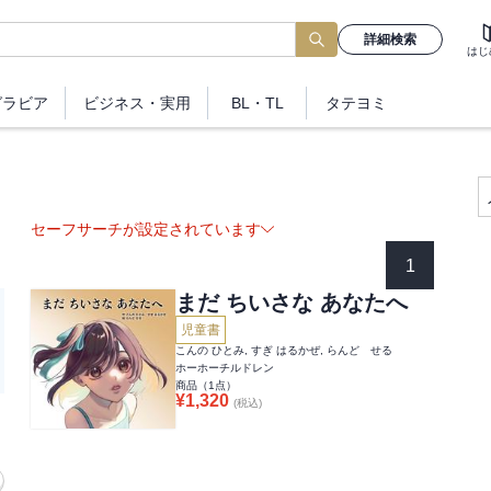
詳細検索
はじ
グラビア
ビジネス
・実用
BL・TL
タテヨミ
セーフサーチが設定されています
1
まだ ちいさな あなたへ
児童書
こんの ひとみ, すぎ はるかぜ, らんど せる
ホーホーチルドレン
商品（
1
点）
¥
1,320
(税込)