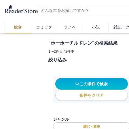
総合
コミック
ラノベ
小説
雑誌・
“
ホーホーチルドレン
”の検索結果
1
〜
2
件目 /
2
件中
絞り込み
この条件で検索
条件をクリア
ジャンル
選択・変更