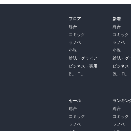
フロア
新着
総合
総合
コミック
コミック
ラノベ
ラノベ
小説
小説
雑誌・グラビア
雑誌・グ
ビジネス・実用
ビジネス
BL・TL
BL・TL
セール
ランキン
総合
総合
コミック
コミック
ラノベ
ラノベ