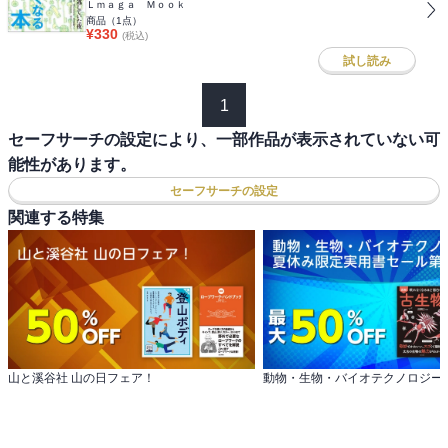
Ｌｍａｇａ Ｍｏｏｋ
商品（
1
点）
¥
330
(税込)
試し読み
1
セーフサーチの設定により、一部作品が表示されていない可
能性があります。
セーフサーチの設定
関連する特集
山と溪谷社 山の日フェア！