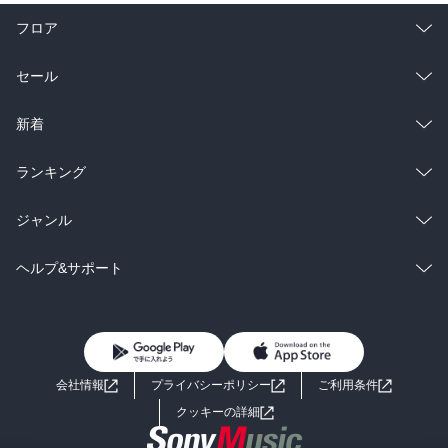
フロア
総合
コミック
セール
ラノベ
小説
総合
コミック
新着
雑誌・グラビア
ビジネス・実用
ラノベ
小説
総合
コミック
ランキング
BL・TL
雑誌・グラビア
ビジネス・実用
ラノベ
小説
総合
コミック
ジャンル
BL・TL
雑誌・グラビア
ビジネス・実用
ラノベ
小説
コミック
男性コミック
ヘルプ&サポート
BL・TL
雑誌・グラビア
ビジネス・実用
女性コミック
コミック誌
初めての方へ
ヘルプ
BL・TL
ライトノベル
男子向けラノベ
よくあるご質問
お問い合わせ
会社情報
プライバシーポリシー
ご利用条件
女子向けラノベ
小説
利用規約
クッキーの詳細