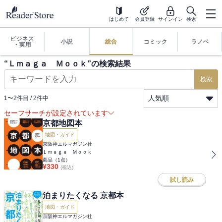
はじめて
会員登録
サインイン
検索
ビジネス
小説
総合
コミック
ラノベ
・実用
“
Ｌｍａｇａ Ｍｏｏｋ
”の検索結果
検索
人気順
1
〜
2
件目 /
2
件中
セーフサーチが設定されています
京都地図本
地図・ガイド
京阪神エルマガジン社
Ｌｍａｇａ Ｍｏｏｋ
商品（
1
点）
¥
330
(税込)
試し読み
泊まりたくなる 京都本
地図・ガイド
京阪神エルマガジン社