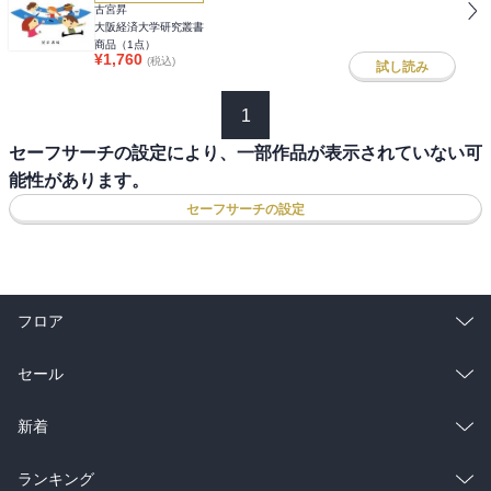
古宮昇
大阪経済大学研究叢書
商品（
1
点）
¥
1,760
(税込)
試し読み
1
セーフサーチの設定により、一部作品が表示されていない可
能性があります。
セーフサーチの設定
フロア
総合
コミック
セール
ラノベ
小説
総合
コミック
新着
雑誌・グラビア
ビジネス・実用
ラノベ
小説
総合
コミック
ランキング