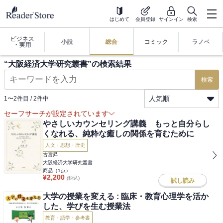
はじめて
会員登録
サインイン
検索
ビジネス
小説
総合
コミック
ラノベ
・実用
“
大阪経済大学研究叢書
”の検索結果
検索
人気順
1
〜
2
件目 /
2
件中
セーフサーチが設定されています
やさしいカウンセリング講義 もっと自分らし
くなれる、純粋な癒しの関係を育むために
人文・思想・歴史
古宮昇
大阪経済大学研究叢書
商品（
1
点）
¥
2,200
(税込)
試し読み
大学の授業を変える : 臨床・教育心理学を活か
した、学びを生む授業法
教育・語学・参考書