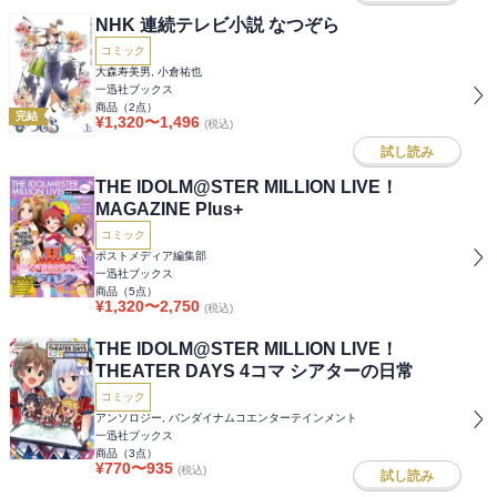
NHK 連続テレビ小説 なつぞら
コミック
大森寿美男, 小倉祐也
一迅社ブックス
商品（
2
点）
完結
¥
1,320
〜
1,496
(税込)
試し読み
THE IDOLM@STER MILLION LIVE！
MAGAZINE Plus+
コミック
ポストメディア編集部
一迅社ブックス
商品（
5
点）
¥
1,320
〜
2,750
(税込)
THE IDOLM@STER MILLION LIVE！
THEATER DAYS 4コマ シアターの日常
コミック
アンソロジー, バンダイナムコエンターテインメント
一迅社ブックス
商品（
3
点）
¥
770
〜
935
(税込)
試し読み