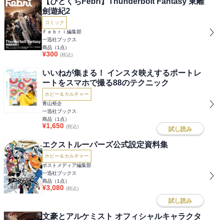
【ひとくちFebri】Thunderbolt Fantasy 東離
劍遊紀2
コミック
Ｆｅｂｒｉ編集部
一迅社ブックス
商品（
1
点）
¥
300
(税込)
いいねが集まる！ インスタ映えするポートレ
ートをスマホで撮る88のテクニック
ホビー＆カルチャー
青山裕企
一迅社ブックス
商品（
1
点）
¥
1,650
(税込)
試し読み
エクストルーパーズ公式設定資料集
ホビー＆カルチャー
ポストメディア編集部
一迅社ブックス
商品（
1
点）
¥
3,080
(税込)
試し読み
文豪とアルケミスト オフィシャルキャラクタ