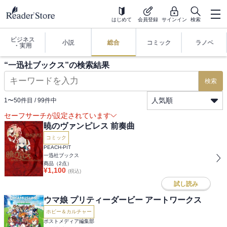
はじめて
会員登録
サインイン
検索
ビジネス
小説
総合
コミック
ラノベ
・実用
“
一迅社ブックス
”の検索結果
検索
人気順
1
〜
50
件目 /
99
件中
セーフサーチが設定されています
暁のヴァンピレス 前奏曲
コミック
PEACH-PIT
一迅社ブックス
商品（
2
点）
¥
1,100
(税込)
試し読み
ウマ娘 プリティーダービー アートワークス
ホビー＆カルチャー
ポストメディア編集部