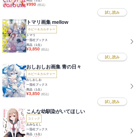
商品（
1
点）
¥
990
(税込)
試し読み
トマリ画集 mellow
ホビー＆カルチャー
トマリ
一迅社ブックス
商品（
1
点）
¥
3,850
(税込)
試し読み
おしおしお画集 青の日々
ホビー＆カルチャー
おしおしお
一迅社ブックス
商品（
1
点）
¥
3,850
(税込)
試し読み
こんな幼馴染がいてほしい
コミック
おみなえし
一迅社ブックス
商品（
1
点）