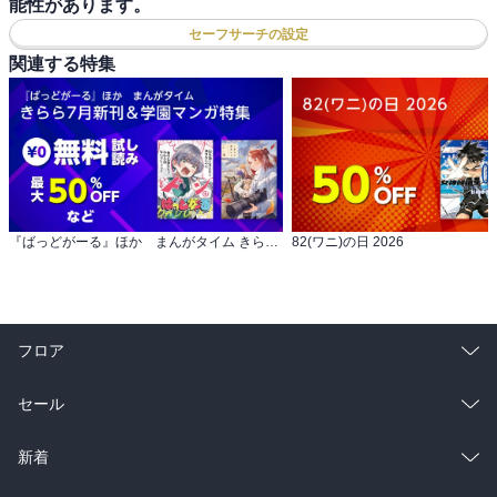
能性があります。
セーフサーチの設定
関連する特集
『ばっどがーる』ほか まんがタイム きらら7月新刊＆学園マンガ特集
82(ワニ)の日 2026
フロア
総合
コミック
セール
ラノベ
小説
総合
コミック
新着