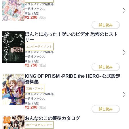
ポストメディア編集部
一迅社ブックス
商品（
2
点）
¥
2,200
(税込)
試し読み
ほんとにあった！呪いのビデオ 恐怖のヒスト
リー
エンターテイメント
ポストメディア編集部
一迅社ブックス
商品（
1
点）
¥
2,750
(税込)
試し読み
KING OF PRISM -PRIDE the HERO- 公式設定
資料集
芸術・アート
ポストメディア編集部
一迅社ブックス
商品（
1
点）
¥
2,200
(税込)
試し読み
おんなのこの髪型カタログ
ホビー＆カルチャー