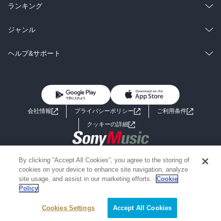
雑誌・グラビア
ビジネス・実用
ラノベ
小説
総合
コミック
ランキング
BL・TL
雑誌・グラビア
ビジネス・実用
ラノベ
小説
総合
コミック
ジャンル
BL・TL
雑誌・グラビア
ビジネス・実用
ラノベ
小説
コミック
男性コミック
ヘルプ&サポート
BL・TL
雑誌・グラビア
ビジネス・実用
女性コミック
コミック誌
初めての方へ
ヘルプ
BL・TL
ライトノベル
男子向けラノベ
よくあるご質問
お問い合わせ
会社情報
プライバシーポリシー
ご利用条件
女子向けラノベ
小説
利用規約
クッキーの詳細
国内小説
海外小説
Copyright 2017 - 2026 Sony Music Entertainment(Japan) Inc.
By clicking “Accept All Cookies”, you agree to the storing of
ミステリー
SF
Information on the site is for the Japan domestic market only
cookies on your device to enhance site navigation, analyze
powered by
site usage, and assist in our marketing efforts.
Cookie
Policy
歴史・時代小説
文学
Cookies Settings
絞り込み条件を変える
Accept All Cookies
雑誌
グラビア写真集