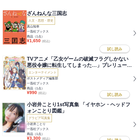
ざんねんな三国志
人文・思想・歴史
真山知幸
一迅社ブックス
商品（
1
点）
¥
1,650
(税込)
試し読み
TVアニメ「乙女ゲームの破滅フラグしかない
悪役令嬢に転生してしまった…」プレリュード
ブック
エンターテイメント
ポストメディア編集部
一迅社ブックス
商品（
1
点）
¥
990
(税込)
試し読み
小岩井ことり1st写真集 「イヤホン・ヘッドフ
ォンことり図鑑」
グラビア写真集
小岩井ことり
一迅社ブックス
商品（
1
点）
¥
3,300
(税込)