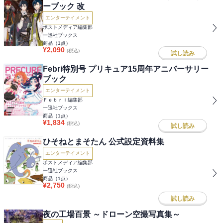
ーブック 改
エンターテイメント
ポストメディア編集部
一迅社ブックス
商品（
1
点）
¥
2,090
(税込)
試し読み
Febri特別号 プリキュア15周年アニバーサリー
ブック
エンターテイメント
Ｆｅｂｒｉ編集部
一迅社ブックス
商品（
1
点）
¥
1,834
(税込)
試し読み
ひそねとまそたん 公式設定資料集
エンターテイメント
ポストメディア編集部
一迅社ブックス
商品（
1
点）
¥
2,750
(税込)
試し読み
夜の工場百景 ～ドローン空撮写真集～