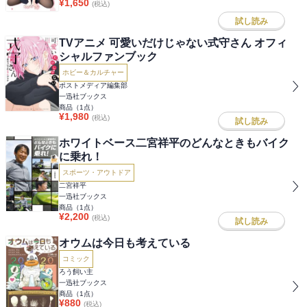
¥
1,650
(税込)
試し読み
TVアニメ 可愛いだけじゃない式守さん オフィ
シャルファンブック
ホビー＆カルチャー
ポストメディア編集部
一迅社ブックス
商品（
1
点）
¥
1,980
(税込)
試し読み
ホワイトベース二宮祥平のどんなときもバイク
に乗れ！
スポーツ・アウトドア
二宮祥平
一迅社ブックス
商品（
1
点）
¥
2,200
(税込)
試し読み
オウムは今日も考えている
コミック
ろう飼い主
一迅社ブックス
商品（
1
点）
¥
880
(税込)