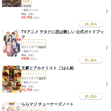
写真集
小林哲朗
一迅社ブックス
商品（
1
点）
¥
2,750
(税込)
試し読み
TVアニメ ヲタクに恋は難しい 公式ガイドブッ
ク
エンターテイメント
ポストメディア編集部
一迅社ブックス
商品（
1
点）
¥
998
(税込)
試し読み
文豪とアルケミスト ごはん帖
エンターテイメント
ポストメディア編集部
一迅社ブックス
商品（
1
点）
¥
1,760
(税込)
試し読み
ららマジ チューナーズノート
ホビー＆カルチャー