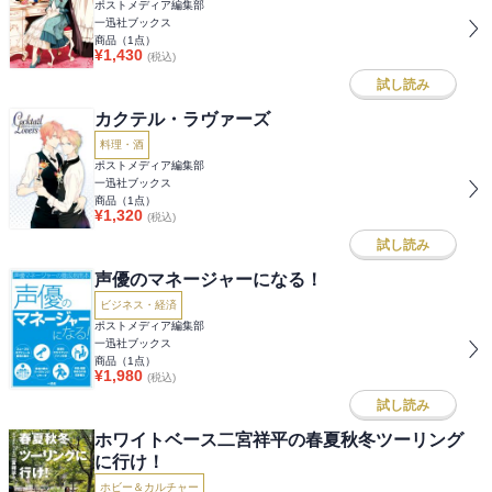
ポストメディア編集部
一迅社ブックス
商品（
1
点）
¥
1,430
(税込)
試し読み
カクテル・ラヴァーズ
料理・酒
ポストメディア編集部
一迅社ブックス
商品（
1
点）
¥
1,320
(税込)
試し読み
声優のマネージャーになる！
ビジネス・経済
ポストメディア編集部
一迅社ブックス
商品（
1
点）
¥
1,980
(税込)
試し読み
ホワイトベース二宮祥平の春夏秋冬ツーリング
に行け！
ホビー＆カルチャー