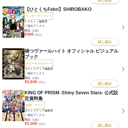
試し読み
【ひとくちFebri】SHIROBAKO
エンターテイメント
Ｆｅｂｒｉ編集部
一迅社ブックス
商品（
1
点）
¥
300
(税込)
試し読み
禍つヴァールハイト オフィシャル ビジュアル
ブック
ホビー＆カルチャー
ポストメディア編集部
一迅社ブックス
商品（
1
点）
¥
2,640
(税込)
試し読み
KING OF PRISM -Shiny Seven Stars- 公式設
定資料集
芸術・アート
ポストメディア編集部
一迅社ブックス
商品（
1
点）
¥
3,300
(税込)
試し読み