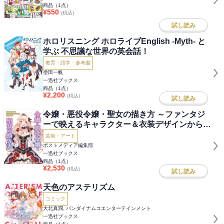
商品（
1
点）
¥
550
(税込)
試し読み
ホロリスニング ホロライブEnglish -Myth- と
学ぶ 不思議な世界の英会話！
教育・語学・参考書
塗田一帆
一迅社ブックス
商品（
1
点）
¥
2,200
(税込)
試し読み
令嬢・悪役令嬢・聖女の描き方 ～ファンタジ
ーで映えるキャラクター＆衣装デザインからア
クションまで～
芸術・アート
ポストメディア編集部
一迅社ブックス
商品（
1
点）
¥
2,530
(税込)
試し読み
天色のアステリズム
コミック
大北真潤, バンダイナムコエンターテインメント
一迅社ブックス