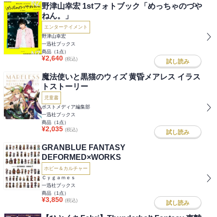
野津山幸宏 1stフォトブック「めっちゃのづや
ねん。」
エンターテイメント
野津山幸宏
一迅社ブックス
商品（
1
点）
¥
2,640
(税込)
試し読み
魔法使いと黒猫のウィズ 黄昏メアレス イラス
トストーリー
児童書
ポストメディア編集部
一迅社ブックス
商品（
1
点）
¥
2,035
(税込)
試し読み
GRANBLUE FANTASY
DEFORMED×WORKS
ホビー＆カルチャー
Ｃｙｇａｍｅｓ
一迅社ブックス
商品（
1
点）
¥
3,850
(税込)
試し読み