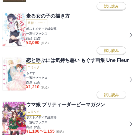
試し読み
走る女の子の描き方
芸術・アート
ポストメディア編集部
一迅社ブックス
商品（
1
点）
¥
2,090
(税込)
試し読み
恋と呼ぶには気持ち悪い もぐす画集 Une Fleur
コミック
もぐす
一迅社ブックス
商品（
1
点）
¥
1,210
(税込)
試し読み
ウマ娘 プリティーダービーマガジン
コミック
ポストメディア編集部
一迅社ブックス
商品（
2
点）
¥
1,100
〜
1,155
(税込)