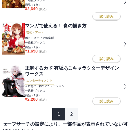
一迅社ブックス
商品（
1
点）
¥
2,640
(税込)
試し読み
マンガで使える！ 食の描き方
芸術・アート
ポストメディア編集部
一迅社ブックス
商品（
1
点）
¥
1,650
(税込)
試し読み
正解するカド 有坂あこキャラクターデザイン
ワークス
エンターテイメント
有坂あこ, 東映アニメーション
一迅社ブックス
商品（
1
点）
¥
2,200
(税込)
試し読み
1
2
セーフサーチの設定により、一部作品が表示されていない可