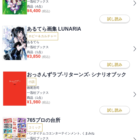
一迅社ブックス
商品（
4
点）
¥
4,400
(税込)
試し読み
あるてら画集 LUNARIA
ホビー＆カルチャー
あるてら
一迅社ブックス
商品（
1
点）
¥
3,850
(税込)
試し読み
おっさんずラブ-リターンズ- シナリオブック
小説
徳尾浩司
一迅社ブックス
商品（
1
点）
¥
1,980
(税込)
試し読み
765プロの台所
コミック
バンダイナムコエンターテインメント, くまみね
一迅社ブックス