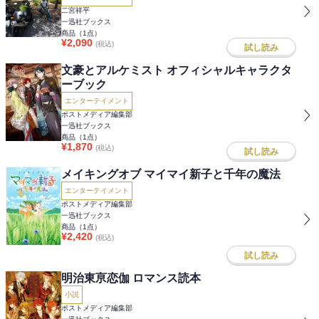
二宮祥平
一迅社ブックス
商品（
1
点）
¥
2,090
(税込)
試し読み
文豪とアルケミスト オフィシャルキャラクタ
ーブック
エンターテイメント
ポストメディア編集部
一迅社ブックス
商品（
1
点）
¥
1,870
(税込)
試し読み
メイキングオブ マイマイ新子と千年の魔法
エンターテイメント
ポストメディア編集部
一迅社ブックス
商品（
1
点）
¥
2,420
(税込)
試し読み
明治東亰恋伽 ロマンス読本
小説
ポストメディア編集部