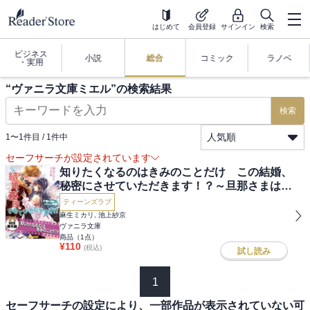
はじめて
会員登録
サインイン
検索
ビジネス
小説
総合
コミック
ラノベ
・実用
“
ヴァニラ文庫ミエル
”の検索結果
検索
人気順
1
〜
1
件目 /
1
件中
セーフサーチが設定されています
知りたくなるのはきみのことだけ この結婚、
秘密にさせていただきます！？～旦那さまはイ
ケメン声優～【電子限定版】
ティーンズラブ
麻生ミカリ, 池上紗京
ヴァニラ文庫
商品（
1
点）
¥
110
(税込)
試し読み
1
セーフサーチの設定により、一部作品が表示されていない可