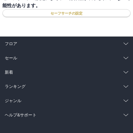
能性があります。
セーフサーチの設定
フロア
総合
コミック
セール
ラノベ
小説
総合
コミック
新着
雑誌・グラビア
ビジネス・実用
ラノベ
小説
総合
コミック
ランキング
BL・TL
雑誌・グラビア
ビジネス・実用
ラノベ
小説
総合
コミック
ジャンル
BL・TL
雑誌・グラビア
ビジネス・実用
ラノベ
小説
コミック
男性コミック
ヘルプ&サポート
BL・TL
雑誌・グラビア
ビジネス・実用
女性コミック
コミック誌
初めての方へ
ヘルプ