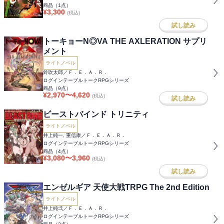
商品（
1
点）
¥
3,300
(税込)
試し読み
トーキョーN◎VA THE AXLERATION サプリ
メント
ライトノベル
鈴吹太郎／Ｆ．Ｅ．Ａ．Ｒ．
ログインテーブルトークRPGシリーズ
商品（
9
点）
¥
2,970
〜
4,620
(税込)
試し読み
ビーストバインド トリニティ
ライトノベル
井上純一, 重信康／Ｆ．Ｅ．Ａ．Ｒ．
ログインテーブルトークRPGシリーズ
商品（
4
点）
¥
3,080
〜
3,960
(税込)
試し読み
エンゼルギア 天使大戦TRPG The 2nd Edition
ライトノベル
井上純弌／Ｆ．Ｅ．Ａ．Ｒ．
ログインテーブルトークRPGシリーズ