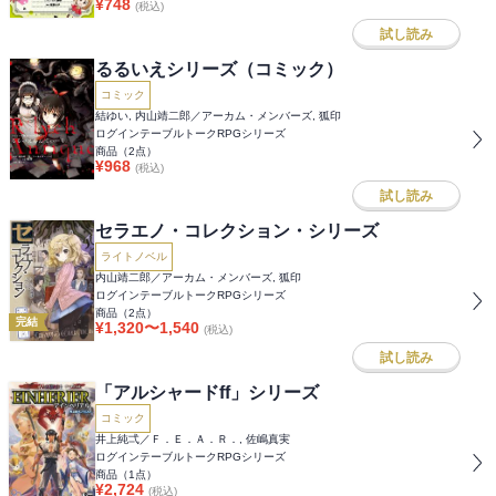
¥
748
(税込)
試し読み
るるいえシリーズ（コミック）
コミック
結ゆい, 内山靖二郎／アーカム・メンバーズ, 狐印
ログインテーブルトークRPGシリーズ
商品（
2
点）
¥
968
(税込)
試し読み
セラエノ・コレクション・シリーズ
ライトノベル
内山靖二郎／アーカム・メンバーズ, 狐印
ログインテーブルトークRPGシリーズ
商品（
2
点）
完結
¥
1,320
〜
1,540
(税込)
試し読み
「アルシャードff」シリーズ
コミック
井上純弌／Ｆ．Ｅ．Ａ．Ｒ．, 佐嶋真実
ログインテーブルトークRPGシリーズ
商品（
1
点）
¥
2,724
(税込)