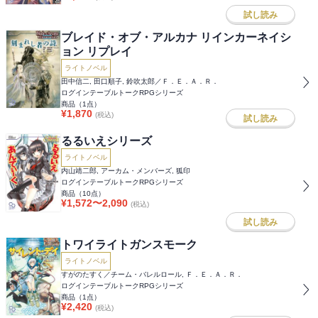
試し読み
ブレイド・オブ・アルカナ リインカーネイシ
ョン リプレイ
ライトノベル
田中信二, 田口順子, 鈴吹太郎／Ｆ．Ｅ．Ａ．Ｒ．
ログインテーブルトークRPGシリーズ
商品（
1
点）
¥
1,870
(税込)
試し読み
るるいえシリーズ
ライトノベル
内山靖二郎, アーカム・メンバーズ, 狐印
ログインテーブルトークRPGシリーズ
商品（
10
点）
¥
1,572
〜
2,090
(税込)
試し読み
トワイライトガンスモーク
ライトノベル
すがのたすく／チーム・バレルロール, Ｆ．Ｅ．Ａ．Ｒ．
ログインテーブルトークRPGシリーズ
商品（
1
点）
¥
2,420
(税込)