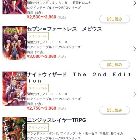
菊池たけし／Ｆ．Ｅ．Ａ．Ｒ．, 石田ヒロユキ
ログインテーブルトークRPGシリーズ
商品（
4
点）
¥
2,530
〜
3,960
(税込)
試し読み
セブン＝フォートレス メビウス
ライトノベル
菊池たけし／Ｆ．Ｅ．Ａ．Ｒ．
ログインテーブルトークRPGシリーズ
商品（
11
点）
¥
3,080
〜
3,960
(税込)
試し読み
ナイトウィザード Ｔｈｅ ２ｎｄ Ｅｄｉｔ
ｉｏｎ
ライトノベル
菊池たけし／Ｆ．Ｅ．Ａ．Ｒ．
ログインテーブルトークRPGシリーズ
商品（
7
点）
¥
2,750
〜
3,960
(税込)
試し読み
ニンジャスレイヤーTRPG
ライトノベル
ブラッドレー・ボンド, フィリップ・Ｎ・モーゼズ, 本兌有, 杉ライカ
ログインテーブルトークRPGシリーズ