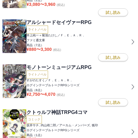
商品（
2
点）
¥
3,080
〜
3,960
(税込)
試し読み
アルシャードセイヴァーRPG
ライトノベル
井上純一＋菊池たけし／Ｆ．Ｅ．Ａ．Ｒ．
ファミ通文庫
商品（
7
点）
¥
880
〜
3,300
(税込)
試し読み
モノトーンミュージアムRPG
ライトノベル
すがのたすく／Ｆ．Ｅ．Ａ．Ｒ．
ログインテーブルトークRPGシリーズ
商品（
8
点）
¥
2,750
〜
4,070
(税込)
試し読み
クトゥルフ神話TRPG4コマ
コミック
坂井サチ, 内山靖二郎／アーカム・メンバーズ, 狐印
ログインテーブルトークRPGシリーズ
商品（
1
点）