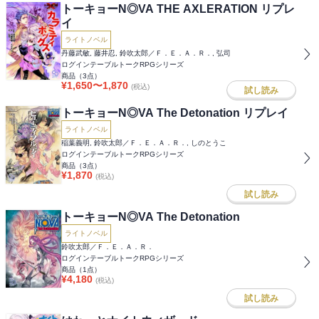
トーキョーN◎VA THE AXLERATION リプレ
イ
ライトノベル
丹藤武敏, 藤井忍, 鈴吹太郎／Ｆ．Ｅ．Ａ．Ｒ．, 弘司
ログインテーブルトークRPGシリーズ
商品（
3
点）
¥
1,650
〜
1,870
(税込)
試し読み
トーキョーN◎VA The Detonation リプレイ
ライトノベル
稲葉義明, 鈴吹太郎／Ｆ．Ｅ．Ａ．Ｒ．, しのとうこ
ログインテーブルトークRPGシリーズ
商品（
3
点）
¥
1,870
(税込)
試し読み
トーキョーN◎VA The Detonation
ライトノベル
鈴吹太郎／Ｆ．Ｅ．Ａ．Ｒ．
ログインテーブルトークRPGシリーズ
商品（
1
点）
¥
4,180
(税込)
試し読み