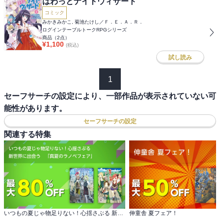
はわっとナイトウィザード
コミック
みかきみかこ, 菊池たけし／Ｆ．Ｅ．Ａ．Ｒ．
ログインテーブルトークRPGシリーズ
商品（
2
点）
¥
1,100
(税込)
試し読み
1
セーフサーチの設定により、一部作品が表示されていない可
能性があります。
セーフサーチの設定
関連する特集
いつもの夏じゃ物足りない！心揺さぶる 新世界に出会う 「真夏のラノベフェア」
伸童舎 夏フェア！