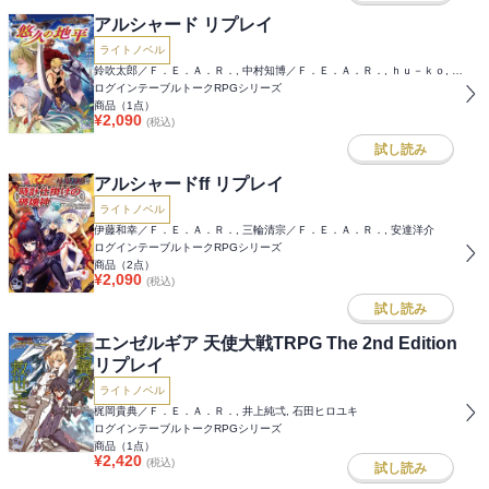
アルシャード リプレイ
ライトノベル
鈴吹太郎／Ｆ．Ｅ．Ａ．Ｒ．, 中村知博／Ｆ．Ｅ．Ａ．Ｒ．, ｈｕ－ｋｏ, しのとうこ, すがのたすく, 真琴, 吉田トオル
ログインテーブルトークRPGシリーズ
商品（
1
点）
¥
2,090
(税込)
試し読み
アルシャードff リプレイ
ライトノベル
伊藤和幸／Ｆ．Ｅ．Ａ．Ｒ．, 三輪清宗／Ｆ．Ｅ．Ａ．Ｒ．, 安達洋介
ログインテーブルトークRPGシリーズ
商品（
2
点）
¥
2,090
(税込)
試し読み
エンゼルギア 天使大戦TRPG The 2nd Edition
リプレイ
ライトノベル
梶岡貴典／Ｆ．Ｅ．Ａ．Ｒ．, 井上純弌, 石田ヒロユキ
ログインテーブルトークRPGシリーズ
商品（
1
点）
¥
2,420
(税込)
試し読み