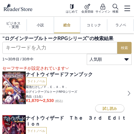
はじめて
会員登録
サインイン
検索
ビジネス
小説
総合
コミック
ラノベ
・実用
“
ログインテーブルトークRPGシリーズ
”の検索結果
検索
人気順
1
〜
30
件目 /
30
件中
セーフサーチが設定されています
ナイトウィザードファンブック
ライトノベル
菊池たけし／Ｆ．Ｅ．Ａ．Ｒ．
ログインテーブルトークRPGシリーズ
商品（
11
点）
¥
1,870
〜
2,530
(税込)
試し読み
ナイトウィザード Ｔｈｅ ３ｒｄ Ｅｄｉｔ
ｉｏｎ
ライトノベル