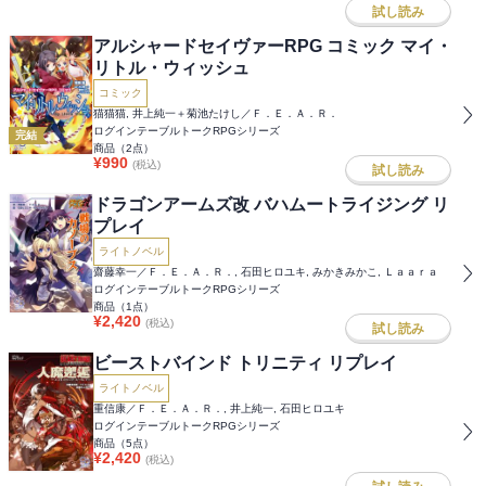
試し読み
アルシャードセイヴァーRPG コミック マイ・
リトル・ウィッシュ
コミック
猫猫猫, 井上純一＋菊池たけし／Ｆ．Ｅ．Ａ．Ｒ．
ログインテーブルトークRPGシリーズ
完結
商品（
2
点）
¥
990
(税込)
試し読み
ドラゴンアームズ改 バハムートライジング リ
プレイ
ライトノベル
齋藤幸一／Ｆ．Ｅ．Ａ．Ｒ．, 石田ヒロユキ, みかきみかこ, Ｌａａｒａ
ログインテーブルトークRPGシリーズ
商品（
1
点）
¥
2,420
(税込)
試し読み
ビーストバインド トリニティ リプレイ
ライトノベル
重信康／Ｆ．Ｅ．Ａ．Ｒ．, 井上純一, 石田ヒロユキ
ログインテーブルトークRPGシリーズ
商品（
5
点）
¥
2,420
(税込)