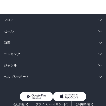
フロア
総合
コミック
セール
ラノベ
小説
総合
コミック
新着
雑誌・グラビア
ビジネス・実用
ラノベ
小説
総合
コミック
ランキング
BL・TL
雑誌・グラビア
ビジネス・実用
ラノベ
小説
総合
コミック
ジャンル
BL・TL
雑誌・グラビア
ビジネス・実用
ラノベ
小説
コミック
男性コミック
ヘルプ&サポート
BL・TL
雑誌・グラビア
ビジネス・実用
女性コミック
コミック誌
初めての方へ
ヘルプ
BL・TL
ライトノベル
男子向けラノベ
よくあるご質問
お問い合わせ
会社情報
プライバシーポリシー
ご利用条件