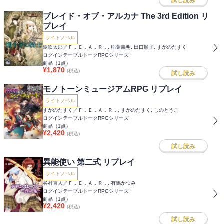
試し読み
ブレイド・オブ・アルカナ The 3rd Edition リ
プレイ
ライトノベル
鈴吹太郎／Ｆ．Ｅ．Ａ．Ｒ．, 稲葉義明, 田口順子, すがのたすく
ログインテーブルトークRPGシリーズ
商品（
1
点）
¥
1,870
(税込)
試し読み
モノトーンミュージアムRPG リプレイ
ライトノベル
すがのたすく／Ｆ．Ｅ．Ａ．Ｒ．, すがのたすく, しのとうこ
ログインテーブルトークRPGシリーズ
商品（
1
点）
¥
2,420
(税込)
試し読み
異能使い 第二式 リプレイ
ライトノベル
谷村直人／Ｆ．Ｅ．Ａ．Ｒ．, 有馬かつみ
ログインテーブルトークRPGシリーズ
商品（
1
点）
¥
2,420
(税込)
試し読み