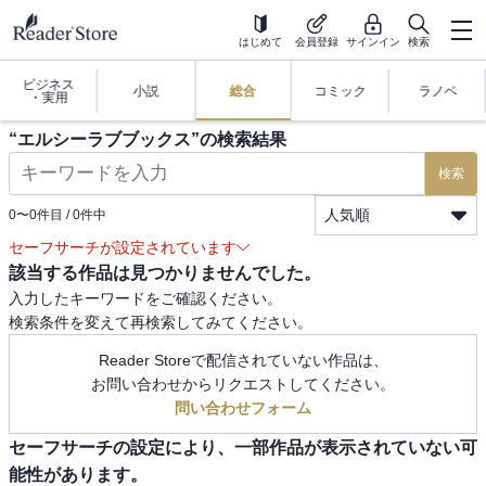
はじめて
会員登録
サインイン
検索
ビジネス
小説
総合
コミック
ラノベ
・実用
“
エルシーラブブックス
”の検索結果
検索
人気順
0
〜
0
件目 /
0
件中
セーフサーチが設定されています
該当する作品は見つかりませんでした。
入力したキーワードをご確認ください。
検索条件を変えて再検索してみてください。
Reader Storeで配信されていない作品は、
お問い合わせからリクエストしてください。
問い合わせフォーム
セーフサーチの設定により、一部作品が表示されていない可
能性があります。