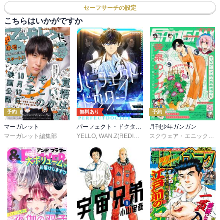
セーフサーチの設定
こちらはいかがですか
予約
無料あり
予約
マーガレット
パーフェクト・ドクター【タテヨミ】
月刊少年ガンガン
マーガレット編集部
YELLO
,
WAN.Z(REDICE STUDIO)
,
MoeDal
,
REDICE 
スクウェア・エニックス
,