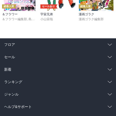
続巻入荷
セールあり
続巻入荷
＆フラワー
宇宙兄弟
漫画ゴラク
＆フラワー編集部
,
島袋ユミ
小山宙哉
,
ましい柚茉
,
甘宮ちか
,
真村澪生
漫画ゴラク編集部
,
もりなかもなか
,
三
フロア
総合
コミック
セール
ラノベ
小説
総合
コミック
新着
雑誌・グラビア
ビジネス・実用
ラノベ
小説
総合
コミック
ランキング
BL・TL
雑誌・グラビア
ビジネス・実用
ラノベ
小説
総合
コミック
ジャンル
BL・TL
雑誌・グラビア
ビジネス・実用
ラノベ
小説
コミック
男性コミック
ヘルプ&サポート