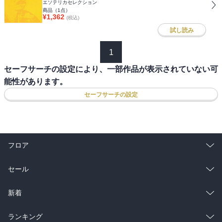
エソテリカセレクション
商品（
1
点）
¥
1,362
(税込)
試し読み
1
セーフサーチの設定により、一部作品が表示されていない可
能性があります。
セーフサーチの設定
フロア
総合
コミック
セール
ラノベ
小説
総合
コミック
新着
雑誌・グラビア
ビジネス・実用
ラノベ
小説
総合
コミック
ランキング