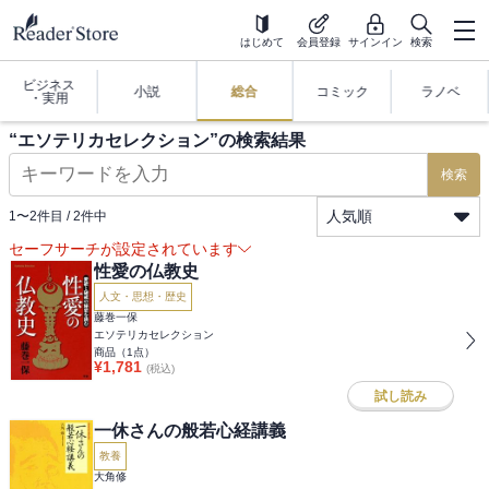
はじめて
会員登録
サインイン
検索
ビジネス
小説
総合
コミック
ラノベ
・実用
“
エソテリカセレクション
”の検索結果
検索
人気順
1
〜
2
件目 /
2
件中
セーフサーチが設定されています
性愛の仏教史
人文・思想・歴史
藤巻一保
エソテリカセレクション
商品（
1
点）
¥
1,781
(税込)
試し読み
一休さんの般若心経講義
教養
大角修