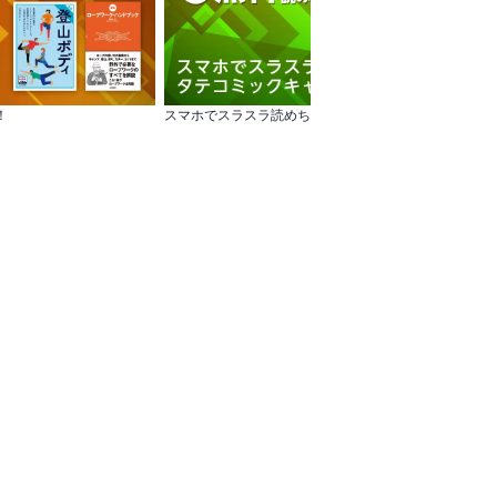
！
スマホでスラスラ読めちゃう…！ タテコミックキャンペーン
女