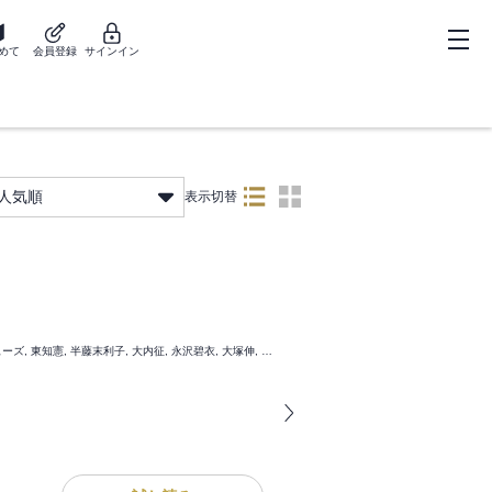
めて
会員登録
サインイン
人気順
表示切替
齊藤大乗, 寺倉力, 湯川れい子, 佐藤大史, 島田和昭, デイヴ・ヒューズ, 東知憲, 半藤末利子, 大内征, 永沢碧衣, 大塚伸, 望月広治, 小林昌和, エイアンドエフ, ジャック・アンルー