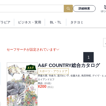
詳細検索
はじ
グラビア
ビジネス
・実用
BL・TL
タテヨミ
セーフサーチが設定されています
1
A&F COUNTRY総合カタログ
スポーツ・アウトドア
エイアンドエフ
商品（
11
点）
¥
200
(税込)