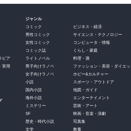
ジャンル
コミック
ビジネス・経済
男性コミック
サイエンス・テクノロジー
女性コミック
コンピュータ・情報
コミック誌
くらし・家庭
ラビア
ライトノベル
料理・酒
・実用
男子向けラノベ
ファッション・美容・ダイエッ
女子向けラノベ
ホビー&カルチャー
小説
スポーツ・アウトドア
国内小説
地図・ガイド
海外小説
エンターテイメント
グ
ミステリー
芸術・アート
SF
映画・音楽・演劇
歴史・時代小説
写真集
文学
教養