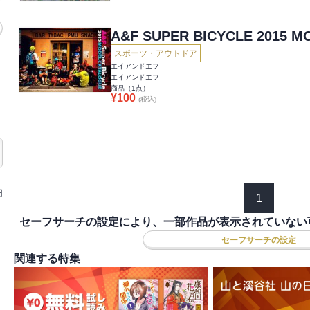
A&F SUPER BICYCLE 2015 
スポーツ・アウトドア
エイアンドエフ
エイアンドエフ
商品（
1
点）
¥
100
(税込)
円
1
セーフサーチの設定により、一部作品が表示されていない
セーフサーチの設定
関連する特集