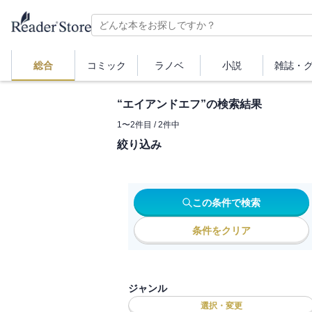
総合
コミック
ラノベ
小説
雑誌・
“
エイアンドエフ
”の検索結果
1
〜
2
件目 /
2
件中
絞り込み
この条件で検索
条件をクリア
ジャンル
選択・変更