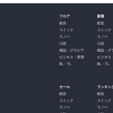
フロア
新着
総合
総合
コミック
コミック
ラノベ
ラノベ
小説
小説
雑誌・グラビア
雑誌・グ
ビジネス・実用
ビジネス
BL・TL
BL・TL
セール
ランキン
総合
総合
コミック
コミック
ラノベ
ラノベ