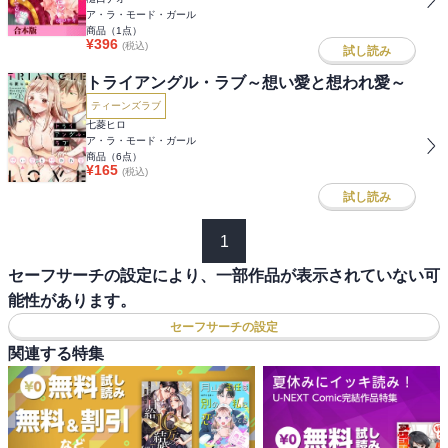
ア・ラ・モード・ガール
商品（
1
点）
¥
396
(税込)
試し読み
トライアングル・ラブ～想い愛と想われ愛～
ティーンズラブ
七菱ヒロ
ア・ラ・モード・ガール
商品（
6
点）
¥
165
(税込)
試し読み
1
セーフサーチの設定により、一部作品が表示されていない可
能性があります。
セーフサーチの設定
関連する特集