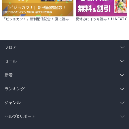
『ビジョカツ！』新刊配信記念！ 夏に読みたいマンガ特集 最大10巻無料
フロア
総合
コミック
セール
ラノベ
小説
総合
コミック
新着
雑誌・グラビア
ビジネス・実用
ラノベ
小説
総合
コミック
ランキング
BL・TL
雑誌・グラビア
ビジネス・実用
ラノベ
小説
総合
コミック
ジャンル
BL・TL
雑誌・グラビア
ビジネス・実用
ラノベ
小説
コミック
男性コミック
ヘルプ&サポート
BL・TL
雑誌・グラビア
ビジネス・実用