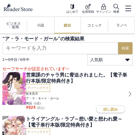
はじめて
会員登録
サインイン
検索
ビジネス
小説
総合
コミック
ラノベ
・実用
“
ア・ラ・モード・ガール
”の検索結果
検索
人気順
1
〜
6
件目 /
6
件中
セーフサーチが設定されています
営業課のチャラ男に脅迫されました。【電子単
行本版/限定特典付き】
ティーンズラブ
柾木見月
ア・ラ・モード・ガール
商品（
1
点）
¥
924
(税込)
試し読み
トライアングル・ラブ～想い愛と想われ愛～
【電子単行本版/限定特典付き】
ティーンズラブ