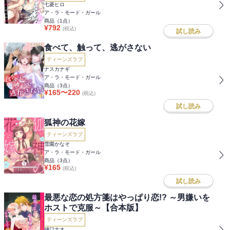
七菱ヒロ
ア・ラ・モード・ガール
商品（
1
点）
¥
792
(税込)
試し読み
食べて、触って、逃がさない
ティーンズラブ
ナスカナギ
ア・ラ・モード・ガール
商品（
3
点）
¥
165
〜
220
(税込)
試し読み
狐神の花嫁
ティーンズラブ
雪園かなそ
ア・ラ・モード・ガール
商品（
3
点）
¥
165
(税込)
試し読み
最悪な恋の処方箋はやっぱり恋!? ～男嫌いを
ホストで克服～【合本版】
ティーンズラブ
樋口ナオ