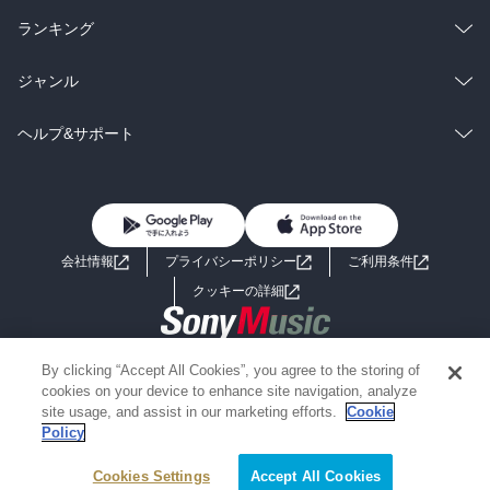
雑誌・グラビア
ビジネス・実用
ラノベ
小説
総合
コミック
ランキング
BL・TL
雑誌・グラビア
ビジネス・実用
ラノベ
小説
総合
コミック
ジャンル
BL・TL
雑誌・グラビア
ビジネス・実用
ラノベ
小説
コミック
男性コミック
ヘルプ&サポート
BL・TL
雑誌・グラビア
ビジネス・実用
女性コミック
コミック誌
初めての方へ
ヘルプ
BL・TL
ライトノベル
男子向けラノベ
よくあるご質問
お問い合わせ
会社情報
プライバシーポリシー
ご利用条件
女子向けラノベ
小説
利用規約
クッキーの詳細
国内小説
海外小説
Copyright 2017 - 2026 Sony Music Entertainment(Japan) Inc.
By clicking “Accept All Cookies”, you agree to the storing of
ミステリー
SF
Information on the site is for the Japan domestic market only
cookies on your device to enhance site navigation, analyze
powered by
site usage, and assist in our marketing efforts.
Cookie
Policy
歴史・時代小説
文学
Cookies Settings
絞り込み条件を変える
Accept All Cookies
雑誌
グラビア写真集