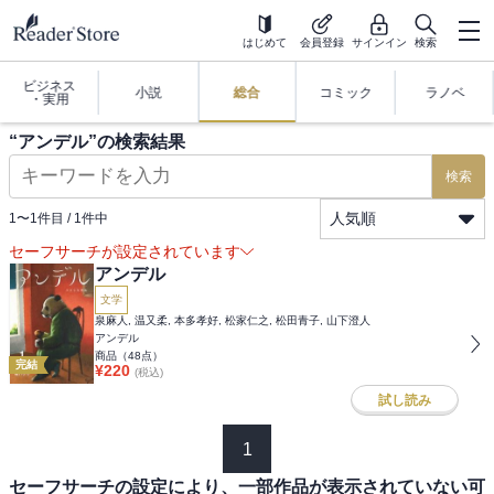
はじめて
会員登録
サインイン
検索
ビジネス
小説
総合
コミック
ラノベ
・実用
“
アンデル
”の検索結果
検索
人気順
1
〜
1
件目 /
1
件中
セーフサーチが設定されています
アンデル
文学
泉麻人, 温又柔, 本多孝好, 松家仁之, 松田青子, 山下澄人
アンデル
商品（
48
点）
完結
¥
220
(税込)
試し読み
1
セーフサーチの設定により、一部作品が表示されていない可