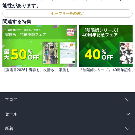
能性があります。
セーフサーチの設定
関連する特集
【夏電書2026】青春も、友情も、 家族も 特選小説フェア
「陰陽師シリーズ」 40周年記念
フロア
総合
コミック
セール
ラノベ
小説
総合
コミック
新着