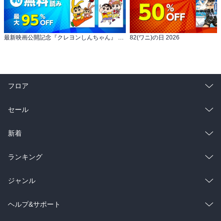
最新映画公開記念『クレヨンしんちゃん』 サマーバケ～ション大SALE!!
82(ワニ)の日 2026
フロア
総合
コミック
セール
ラノベ
小説
総合
コミック
新着
雑誌・グラビア
ビジネス・実用
ラノベ
小説
総合
コミック
ランキング
BL・TL
雑誌・グラビア
ビジネス・実用
ラノベ
小説
総合
コミック
ジャンル
BL・TL
雑誌・グラビア
ビジネス・実用
ラノベ
小説
コミック
男性コミック
ヘルプ&サポート