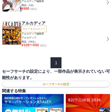
アルカディア編集部
商品（
1
点）
¥
880
(税込)
アルカディア
ホビー＆カルチャー
アルカディア編集部
アルカディア
商品（
29
点）
¥
109
〜
550
(税込)
1
セーフサーチの設定により、一部作品が表示されていない可
能性があります。
セーフサーチの設定
関連する特集