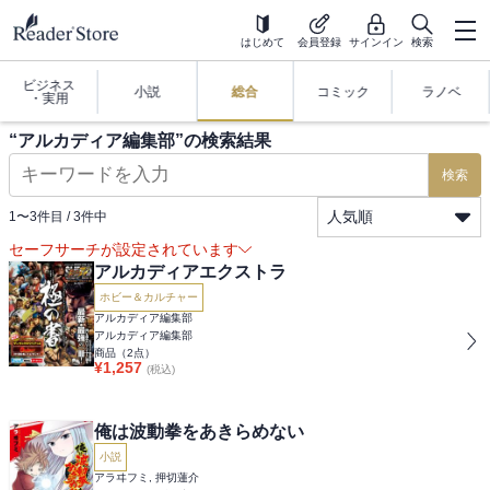
はじめて
会員登録
サインイン
検索
ビジネス
小説
総合
コミック
ラノベ
・実用
“
アルカディア編集部
”の検索結果
検索
人気順
1
〜
3
件目 /
3
件中
セーフサーチが設定されています
アルカディアエクストラ
ホビー＆カルチャー
アルカディア編集部
アルカディア編集部
商品（
2
点）
¥
1,257
(税込)
俺は波動拳をあきらめない
小説
アラヰフミ, 押切蓮介