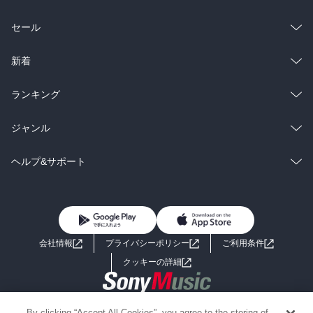
総合
コミック
セール
ラノベ
小説
総合
コミック
新着
雑誌・グラビア
ビジネス・実用
ラノベ
小説
総合
コミック
ランキング
BL・TL
雑誌・グラビア
ビジネス・実用
ラノベ
小説
総合
コミック
ジャンル
BL・TL
雑誌・グラビア
ビジネス・実用
ラノベ
小説
コミック
男性コミック
ヘルプ&サポート
BL・TL
雑誌・グラビア
ビジネス・実用
女性コミック
コミック誌
初めての方へ
ヘルプ
BL・TL
ライトノベル
男子向けラノベ
よくあるご質問
お問い合わせ
会社情報
プライバシーポリシー
ご利用条件
女子向けラノベ
小説
利用規約
クッキーの詳細
国内小説
海外小説
Copyright 2017 - 2026 Sony Music Entertainment(Japan) Inc.
By clicking “Accept All Cookies”, you agree to the storing of