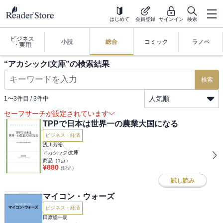
はじめて
会員登録
サインイン
検索
ビジネス
小説
総合
コミック
ラノベ
・実用
“
アカシックi文庫
”の検索結果
検索
人気順
1
〜
3
件目 /
3
件中
セーフサーチが設定されています
TPPで日本は世界一の農業大国になる
ビジネス・経済
浅川芳裕
アカシックi文庫
商品（
1
点）
¥
880
(税込)
試し読み
マイコン・ウォーズ
ビジネス・経済
田原総一朗