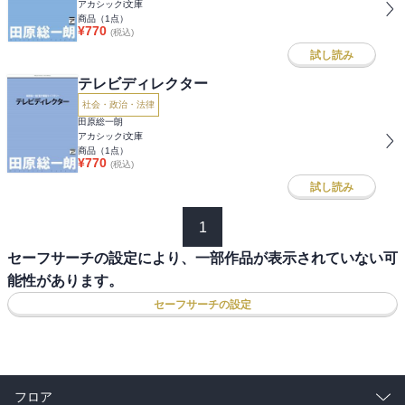
アカシックi文庫
商品（
1
点）
¥
770
(税込)
試し読み
テレビディレクター
社会・政治・法律
田原総一朗
アカシックi文庫
商品（
1
点）
¥
770
(税込)
試し読み
1
セーフサーチの設定により、一部作品が表示されていない可
能性があります。
セーフサーチの設定
フロア