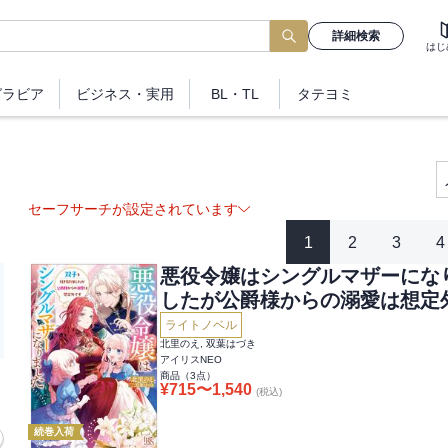
詳細検索
はじ
グラビア
ビジネス
・実用
BL・TL
タテヨミ
セーフサーチが設定されています
1
2
3
4
悪役令嬢はシングルマザーにな
したが公爵様からの溺愛は想定
ライトノベル
北里のえ, 双葉はづき
アイリスNEO
商品（
3
点）
¥
715
〜
1,540
(税込)
続巻入荷