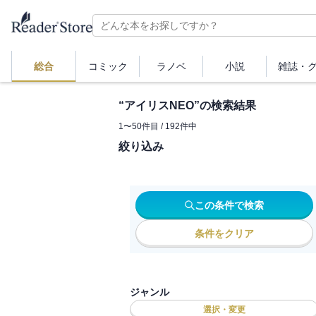
総合
コミック
ラノベ
小説
雑誌・
“
アイリスNEO
”の検索結果
1
〜
50
件目 /
192
件中
絞り込み
この条件で検索
条件をクリア
ジャンル
選択・変更