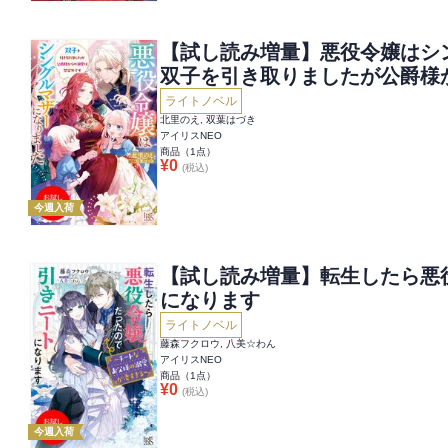
【試し読み増量】悪役令嬢は
双子を引き取りましたが公爵様
ライトノベル
北里のえ, 双葉はづき
アイリスNEO
商品（
1
点）
¥
0
(税込)
今週入荷
【試し読み増量】転生したら悪
になります
ライトノベル
藤森フクロウ, 八美☆わん
アイリスNEO
商品（
1
点）
¥
0
(税込)
今週入荷