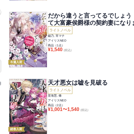
だから違うと言ってるでしょう
て大富豪侯爵様の契約妻になり
ライトノベル
錫乃, 宵マチ
アイリスNEO
商品（
1
点）
¥
1,540
(税込)
今週入荷
天才悪女は嘘を見破る
円
ライトノベル
里海慧, 條
アイリスNEO
商品（
2
点）
¥
1,001
〜
1,540
(税込)
続巻入荷