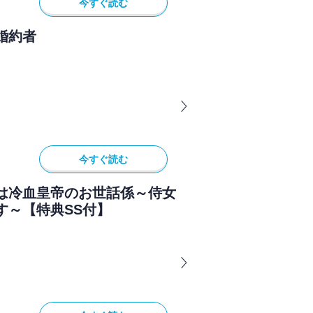
今すぐ読む
婚約者
今すぐ読む
は冷血皇帝のお世話係～侍女
す～【特典SS付】