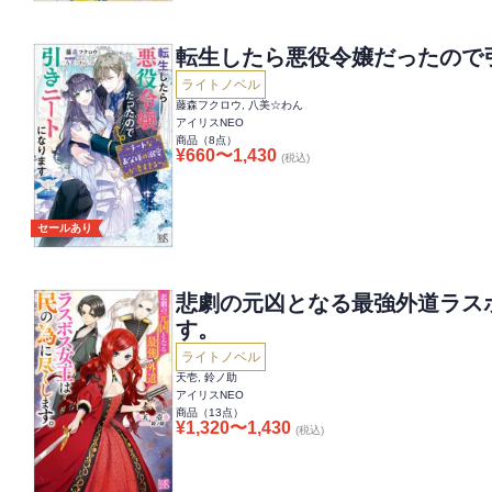
転生したら悪役令嬢だったので
ライトノベル
藤森フクロウ, 八美☆わん
アイリスNEO
商品（
8
点）
¥
660
〜
1,430
(税込)
セールあり
悲劇の元凶となる最強外道ラス
す。
ライトノベル
天壱, 鈴ノ助
アイリスNEO
商品（
13
点）
¥
1,320
〜
1,430
(税込)