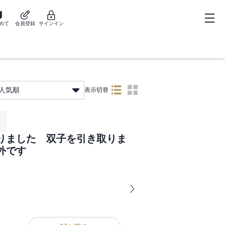
めて
会員登録
サインイン
人気順
表示切替
りました 双子を引き取りま
外です