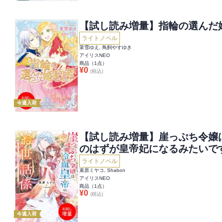
【試し読み増量】指輪の選んだ
ライトノベル
茉雪ゆえ, 鳥飼やすゆき
アイリスNEO
商品（
1
点）
¥
0
(税込)
今週入荷
【試し読み増量】崖っぷち令嬢
のはずが皇帝妃になるみたいで
ライトノベル
束原ミヤコ, Shabon
アイリスNEO
商品（
1
点）
¥
0
(税込)
今週入荷