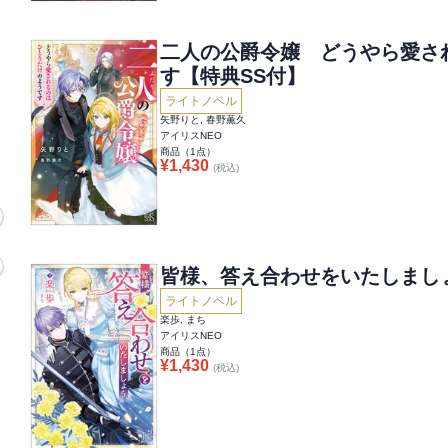
二人の公爵令嬢 どうやら愛さ
す【特典SS付】
ライトノベル
矢野りと, 春野薫久
アイリスNEO
商品（
1
点）
¥
1,430
(税込)
皆様、答え合わせをいたしまし
ライトノベル
楽歩, まち
アイリスNEO
商品（
1
点）
¥
1,430
(税込)