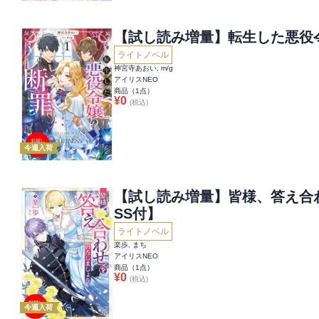
【試し読み増量】転生した悪役令
ライトノベル
神宮寺あおい, m/g
アイリスNEO
商品（
1
点）
¥
0
(税込)
今週入荷
【試し読み増量】皆様、答え合
SS付】
ライトノベル
楽歩, まち
アイリスNEO
商品（
1
点）
¥
0
(税込)
今週入荷