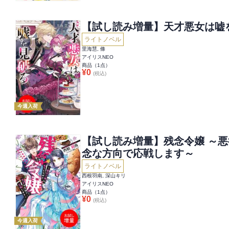
【試し読み増量】天才悪女は嘘
ライトノベル
里海慧, 條
アイリスNEO
商品（
1
点）
¥
0
(税込)
今週入荷
【試し読み増量】残念令嬢 ～
念な方向で応戦します～
ライトノベル
西根羽南, 深山キリ
アイリスNEO
商品（
1
点）
¥
0
(税込)
今週入荷