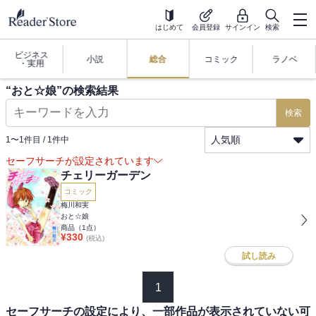
はじめて
会員登録
サインイン
検索
ビジネス
小説
総合
コミック
ラノベ
・実用
“
おと☆娘
”の検索結果
検索
人気順
1
〜
1
件目 /
1
件中
セーフサーチが設定されています
チェリーガーデン
コミック
梅川和実
おと☆娘
商品（
1
点）
¥
330
(税込)
試し読み
1
セーフサーチの設定により、一部作品が表示されていない可