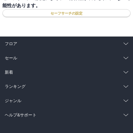
能性があります。
セーフサーチの設定
フロア
総合
コミック
セール
ラノベ
小説
総合
コミック
新着
雑誌・グラビア
ビジネス・実用
ラノベ
小説
総合
コミック
ランキング
BL・TL
雑誌・グラビア
ビジネス・実用
ラノベ
小説
総合
コミック
ジャンル
BL・TL
雑誌・グラビア
ビジネス・実用
ラノベ
小説
コミック
男性コミック
ヘルプ&サポート
BL・TL
雑誌・グラビア
ビジネス・実用
女性コミック
コミック誌
初めての方へ
ヘルプ