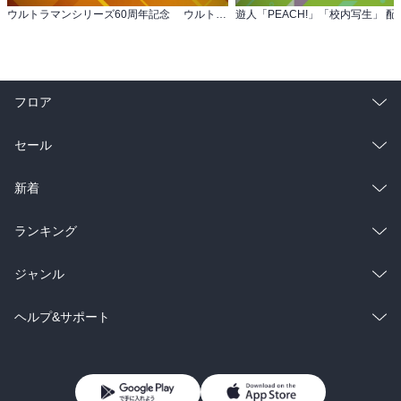
ウルトラマンシリーズ60周年記念 ウルトラ作品フェア
フロア
総合
コミック
セール
ラノベ
小説
総合
コミック
新着
雑誌・グラビア
ビジネス・実用
ラノベ
小説
総合
コミック
ランキング
BL・TL
雑誌・グラビア
ビジネス・実用
ラノベ
小説
総合
コミック
ジャンル
BL・TL
雑誌・グラビア
ビジネス・実用
ラノベ
小説
コミック
男性コミック
ヘルプ&サポート
BL・TL
雑誌・グラビア
ビジネス・実用
女性コミック
コミック誌
初めての方へ
ヘルプ
BL・TL
ライトノベル
男子向けラノベ
よくあるご質問
お問い合わせ