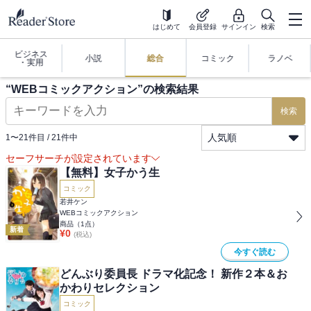
はじめて
会員登録
サインイン
検索
ビジネス
小説
総合
コミック
ラノベ
・実用
“
WEBコミックアクション
”の検索結果
検索
人気順
1
〜
21
件目 /
21
件中
セーフサーチが設定されています
【無料】女子かう生
コミック
若井ケン
WEBコミックアクション
商品（
1
点）
新着
¥
0
(税込)
今すぐ読む
どんぶり委員長 ドラマ化記念！ 新作２本＆お
かわりセレクション
コミック