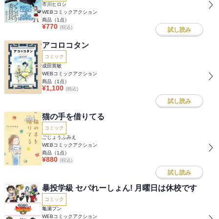
市川ヒロシ
WEBコミックアクション
商品（
1
点）
¥
770
(税込)
試し読み
アコロコタン
コミック
成田英敏
WEBコミックアクション
商品（
1
点）
¥
1,100
(税込)
試し読み
猫の手を借りてる
コミック
ごじょうふみえ
WEBコミックアクション
商品（
1
点）
¥
880
(税込)
試し読み
暴投学級 セパれーしょん! 月曜日は休校です
コミック
亀瀬ブン
WEBコミックアクション