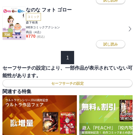
試し読み
なのな フォト ゴロー
コミック
森下裕美
WEBコミックアクション
商品（
4
点）
完結
¥
770
(税込)
試し読み
1
セーフサーチの設定により、一部作品が表示されていない可
能性があります。
セーフサーチの設定
関連する特集