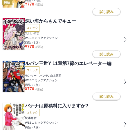
商品（
12
点）
完結
¥
770
(税込)
試し読み
深い海からもんでキュー
コミック
黒田いずま
WEBコミックアクション
商品（
1
点）
¥
770
(税込)
試し読み
ルパン三世Y 11章第7節のエレベーター編
コミック
モンキー・パンチ, 山上正月
WEBコミックアクション
商品（
2
点）
¥
770
(税込)
試し読み
バナナは原稿料に入りますか?
コミック
松本勇祐
WEBコミックアクション
商品（
1
点）