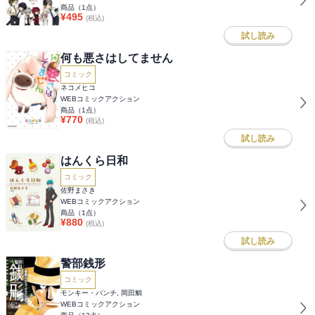
商品（
1
点）
¥
495
(税込)
試し読み
何も悪さはしてません
コミック
ネコメヒコ
WEBコミックアクション
商品（
1
点）
¥
770
(税込)
試し読み
はんくら日和
コミック
佐野まさき
WEBコミックアクション
商品（
1
点）
¥
880
(税込)
試し読み
警部銭形
コミック
モンキー・パンチ, 岡田鯛
WEBコミックアクション