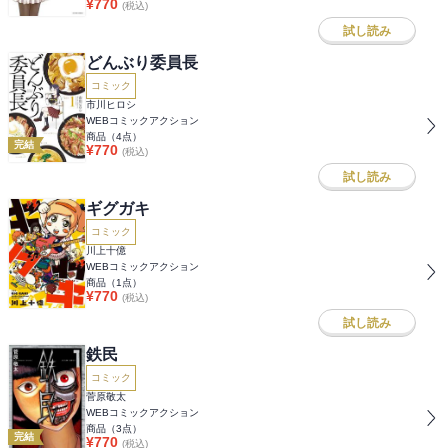
¥
770
(税込)
試し読み
どんぶり委員長
コミック
市川ヒロシ
WEBコミックアクション
商品（
4
点）
完結
¥
770
(税込)
試し読み
ギグガキ
コミック
川上十億
WEBコミックアクション
商品（
1
点）
¥
770
(税込)
試し読み
鉄民
コミック
菅原敬太
WEBコミックアクション
商品（
3
点）
完結
¥
770
(税込)