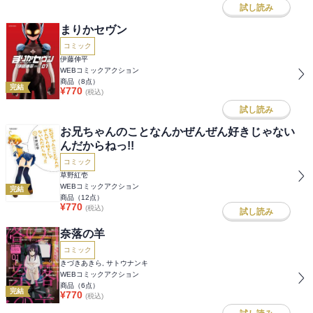
試し読み
まりかセヴン
コミック
伊藤伸平
WEBコミックアクション
商品（
8
点）
完結
¥
770
(税込)
試し読み
お兄ちゃんのことなんかぜんぜん好きじゃない
んだからねっ!!
コミック
草野紅壱
WEBコミックアクション
完結
商品（
12
点）
¥
770
(税込)
試し読み
奈落の羊
コミック
きづきあきら, サトウナンキ
WEBコミックアクション
商品（
6
点）
完結
¥
770
(税込)