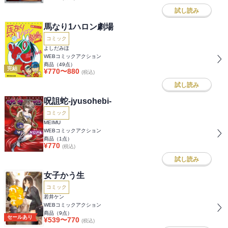
試し読み
馬なり1ハロン劇場
コミック
よしだみほ
WEBコミックアクション
商品（
49
点）
完結
¥
770
〜
880
(税込)
試し読み
呪詛蛇-jyusohebi-
コミック
MEIMU
WEBコミックアクション
商品（
1
点）
¥
770
(税込)
試し読み
女子かう生
コミック
若井ケン
WEBコミックアクション
商品（
9
点）
セールあり
¥
539
〜
770
(税込)