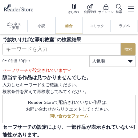
はじめて
会員登録
サインイン
検索
ビジネス
小説
総合
コミック
ラノベ
・実用
“
池坊いけばな添削教室
”の検索結果
検索
人気順
0
〜
0
件目 /
0
件中
セーフサーチが設定されています
該当する作品は見つかりませんでした。
入力したキーワードをご確認ください。
検索条件を変えて再検索してみてください。
Reader Storeで配信されていない作品は、
お問い合わせからリクエストしてください。
問い合わせフォーム
セーフサーチの設定により、一部作品が表示されていない可
能性があります。