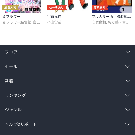
続巻入荷
セールあり
無料あり
＆フラワー
宇宙兄弟
フルカラー版 機動戦士ガンダムTHE ORIGIN【分冊版】
＆フラワー編集部
,
島袋ユミ
小山宙哉
,
ましい柚茉
,
甘宮ちか
,
真村澪生
安彦良和
,
もりなかもなか
,
矢立肇・富野由悠季
,
三
フロア
総合
コミック
セール
ラノベ
小説
総合
コミック
新着
雑誌・グラビア
ビジネス・実用
ラノベ
小説
総合
コミック
ランキング
BL・TL
雑誌・グラビア
ビジネス・実用
ラノベ
小説
総合
コミック
ジャンル
BL・TL
雑誌・グラビア
ビジネス・実用
ラノベ
小説
コミック
男性コミック
ヘルプ&サポート