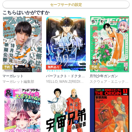
セーフサーチの設定
こちらはいかがですか
予約
無料あり
予約
マーガレット
パーフェクト・ドクター【タテヨミ】
月刊少年ガンガン
マーガレット編集部
YELLO
,
WAN.Z(REDICE STUDIO)
,
MoeDal
,
REDICE 
スクウェア・エニックス
,